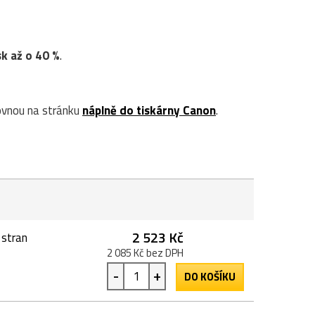
sk až o 40 %
.
vnou na stránku
náplně do tiskárny Canon
.
2 523 Kč
 stran
2 085 Kč bez DPH
-
+
DO KOŠÍKU