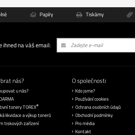
lně
Papíry
Tiskárny
e ihned na váš email:
ybrat nás?
O společnosti
kupovat u nás?
Kdo jsme?
ZDARMA
Používání cookies
®
tivní tonery TOREX
Ochrana osobních údajů
cká likvidace a výkup tonerů
Obchodní podmínky
m tiskových zařízení
Pro média
Kontakt