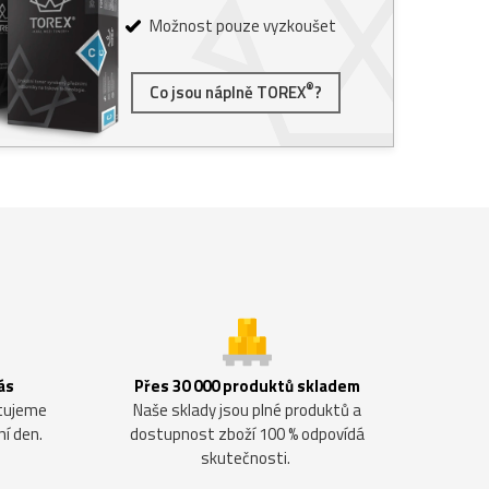
Možnost pouze vyzkoušet
®
Co jsou náplně TOREX
?
ás
Přes 30 000 produktů skladem
ntujeme
Naše sklady jsou plné produktů a
ní den.
dostupnost zboží 100 % odpovídá
skutečnosti.