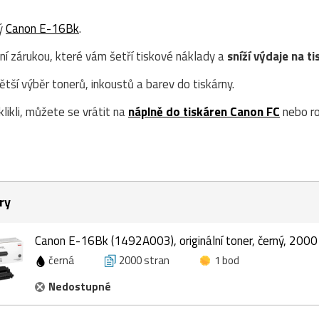
ný
Canon E-16Bk
.
ní zárukou, které vám šetří tiskové náklady a
sníží výdaje na ti
ší výběr tonerů, inkoustů a barev do tiskárny.
likli, můžete se vrátit na
náplně do tiskáren Canon FC
nebo ro
ry
Canon E-16Bk (1492A003), originální toner, černý, 2000
černá
2000 stran
1 bod
Nedostupné