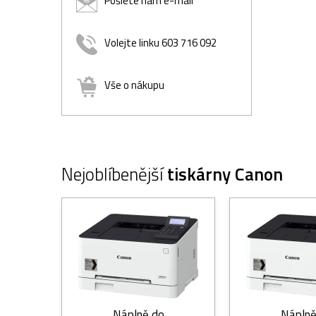
Pošlete nám e-mail
Volejte linku 603 716 092
Vše o nákupu
Nejoblíbenější
tiskárny Canon
Náplně do
Náplně