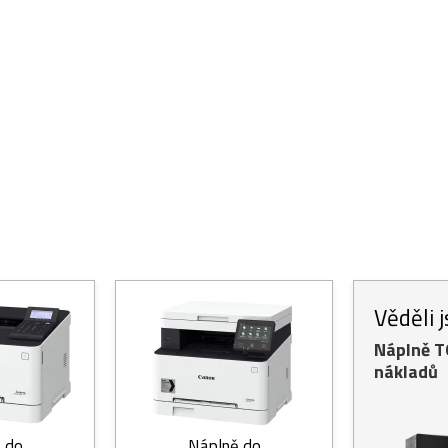
Věděli 
Náplně 
nákladů
 do
Náplně do