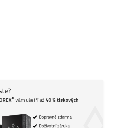
jste?
®
TOREX
vám ušetří až
40
% tiskových
Dopravné zdarma
Doživotní záruka