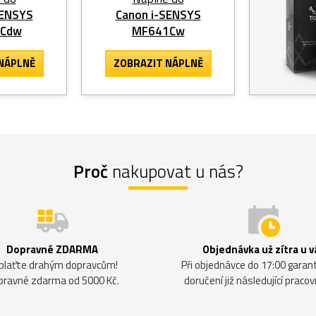
SENSYS
Canon i-SENSYS
3Cdw
MF641Cw
NÁPLNĚ
ZOBRAZIT
NÁPLNĚ
Proč
nakupovat u nás?
Dopravné ZDARMA
Objednávka už zítra u v
plaťte drahým dopravcům!
Při objednávce do 17:00 gara
pravné zdarma od 5000 Kč.
doručení již následující pracov