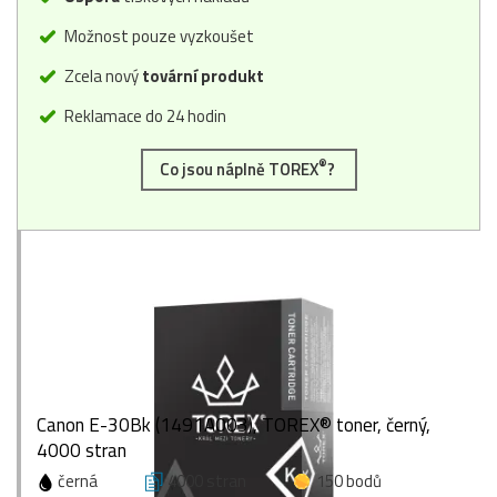
Možnost pouze vyzkoušet
Zcela nový
tovární produkt
Reklamace do 24 hodin
®
Co jsou náplně TOREX
?
Canon E-30Bk (1491A003), TOREX® toner, černý,
4000 stran
černá
4000 stran
150 bodů