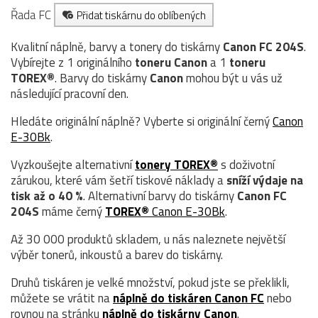
Řada FC
Přidat tiskárnu do oblíbených
Kvalitní náplně, barvy a tonery do tiskárny
Canon FC 204S
.
Vybírejte z 1 originálního
toneru
Canon
a 1
toneru
TOREX®
. Barvy do tiskárny
Canon
mohou být u vás už
následující pracovní den.
Hledáte originální náplně? Vyberte si originální černý
Canon
E-30Bk
.
Vyzkoušejte alternativní
tonery TOREX®
s doživotní
zárukou, které vám šetří tiskové náklady a
sníží výdaje na
tisk až o 40 %
. Alternativní barvy do tiskárny
Canon FC
204S
máme černý
TOREX®
Canon E-30Bk
.
Až 30 000 produktů skladem, u nás naleznete největší
výběr tonerů, inkoustů a barev do tiskárny.
Druhů tiskáren je velké množství, pokud jste se překlikli,
můžete se vrátit na
náplně do tiskáren Canon FC
nebo
rovnou na stránku
náplně do tiskárny Canon
.