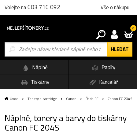
603 716 092
Vše o nákupu
Volejte na
0
Náplně
Papíry
Tiskárny
Kancelář
Úvod
Tonery a cartridge
Canon
Řada FC
Canon FC 204S
Náplně, tonery a barvy do tiskárny
Canon FC 204S