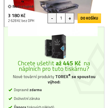
Nedostupné
3 180 Kč
-
+
DO KOŠÍKU
2 628 Kč bez DPH
Chcete ušetřit
až 445 Kč
na
náplních pro tuto tiskárnu?
®
Nové tovární produkty
TOREX
se spoustou
výhod:
Dopravné
zdarma
Doživotní záruka
Úspora
tiskových nákladů