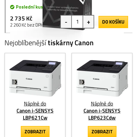
Poslední kus
2 735 Kč
-
+
DO KOŠÍKU
2 260 Kč bez DPH
Nejoblíbenější
tiskárny Canon
Náplně do
Náplně do
Canon i-SENSYS
Canon i-SENSYS
LBP621Cw
LBP623Cdw
ZOBRAZIT
ZOBRAZIT