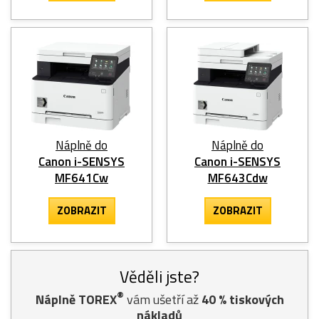
Náplně do
Náplně do
Canon i-SENSYS
Canon i-SENSYS
MF641Cw
MF643Cdw
ZOBRAZIT
ZOBRAZIT
Věděli jste?
®
Náplně TOREX
vám ušetří až
40
% tiskových
nákladů