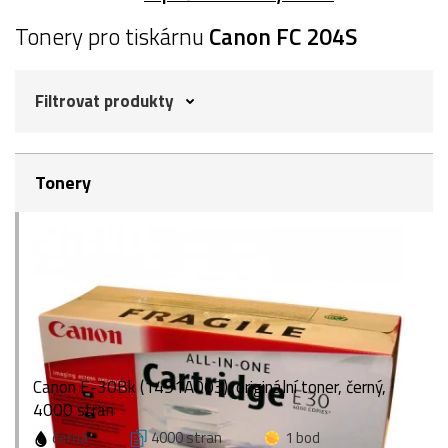
Tonery pro tiskárnu
Canon FC 204S
Filtrovat produkty
Tonery
Canon E-30Bk (1491A003), originální toner, černý,
4000 stran
černá
4000 stran
1 bod