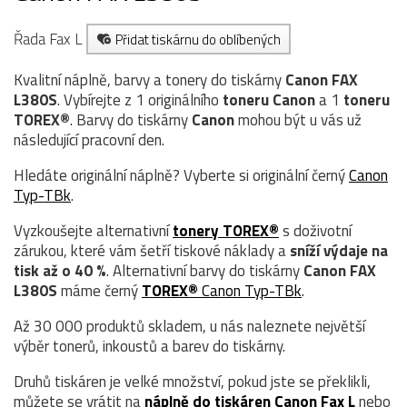
Řada Fax L
Přidat tiskárnu do oblíbených
Kvalitní náplně, barvy a tonery do tiskárny
Canon FAX
L380S
. Vybírejte z 1 originálního
toneru
Canon
a 1
toneru
TOREX®
. Barvy do tiskárny
Canon
mohou být u vás už
následující pracovní den.
Hledáte originální náplně? Vyberte si originální černý
Canon
Typ-TBk
.
Vyzkoušejte alternativní
tonery TOREX®
s doživotní
zárukou, které vám šetří tiskové náklady a
sníží výdaje na
tisk až o 40 %
. Alternativní barvy do tiskárny
Canon FAX
L380S
máme černý
TOREX®
Canon Typ-TBk
.
Až 30 000 produktů skladem, u nás naleznete největší
výběr tonerů, inkoustů a barev do tiskárny.
Druhů tiskáren je velké množství, pokud jste se překlikli,
můžete se vrátit na
náplně do tiskáren Canon Fax L
nebo