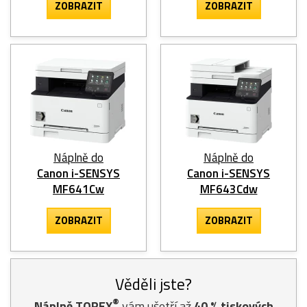
ZOBRAZIT
ZOBRAZIT
Náplně do
Náplně do
Canon i-SENSYS
Canon i-SENSYS
MF641Cw
MF643Cdw
ZOBRAZIT
ZOBRAZIT
Věděli jste?
®
Náplně TOREX
vám ušetří až
40
% tiskových