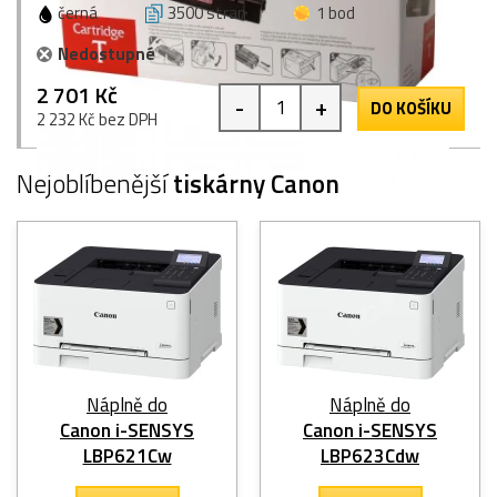
černá
3500 stran
1 bod
Nedostupné
2 701 Kč
-
+
DO KOŠÍKU
2 232 Kč bez DPH
Nejoblíbenější
tiskárny Canon
Náplně do
Náplně do
Canon i-SENSYS
Canon i-SENSYS
LBP621Cw
LBP623Cdw