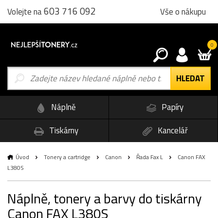
603 716 092
Vše o nákupu
Volejte na
0
Náplně
Papíry
Tiskárny
Kancelář
Úvod
Tonery a cartridge
Canon
Řada Fax L
Canon FAX
L380S
Náplně, tonery a barvy do tiskárny
Canon FAX L380S