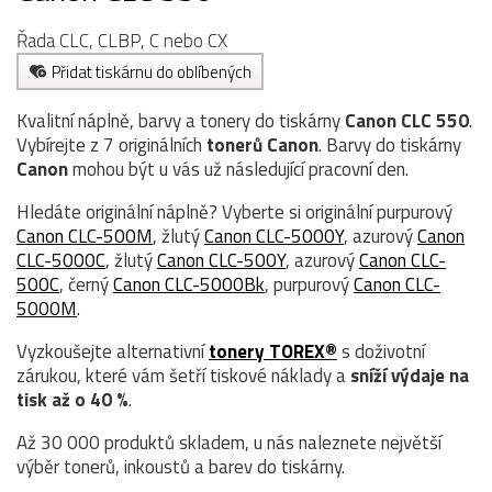
Řada CLC, CLBP, C nebo CX
Přidat tiskárnu do oblíbených
Kvalitní náplně, barvy a tonery do tiskárny
Canon CLC 550
.
Vybírejte z 7 originálních
tonerů
Canon
. Barvy do tiskárny
Canon
mohou být u vás už následující pracovní den.
Hledáte originální náplně? Vyberte si originální purpurový
Canon CLC-500M
, žlutý
Canon CLC-5000Y
, azurový
Canon
CLC-5000C
, žlutý
Canon CLC-500Y
, azurový
Canon CLC-
500C
, černý
Canon CLC-5000Bk
, purpurový
Canon CLC-
5000M
.
Vyzkoušejte alternativní
tonery TOREX®
s doživotní
zárukou, které vám šetří tiskové náklady a
sníží výdaje na
tisk až o 40 %
.
Až 30 000 produktů skladem, u nás naleznete největší
výběr tonerů, inkoustů a barev do tiskárny.