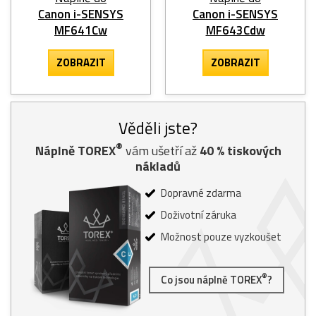
Canon i-SENSYS
Canon i-SENSYS
MF641Cw
MF643Cdw
ZOBRAZIT
ZOBRAZIT
Věděli jste?
®
Náplně TOREX
vám ušetří až
40
% tiskových
nákladů
Dopravné zdarma
Doživotní záruka
Možnost pouze vyzkoušet
®
Co jsou náplně TOREX
?