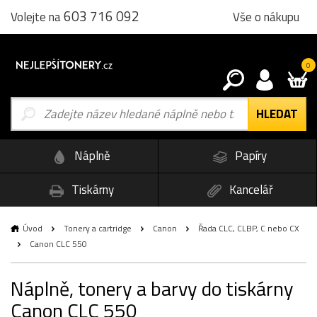
603 716 092
Vše o nákupu
Volejte na
0
Náplně
Papíry
Tiskárny
Kancelář
Úvod
Tonery a cartridge
Canon
Řada CLC, CLBP, C nebo CX
Canon CLC 550
Náplně, tonery a barvy do tiskárny
Canon CLC 550