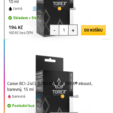
10 ml
černá
10 ml
10 bodů
Skladem > 9 ks
194 Kč
-
+
DO KOŠÍKU
160 Kč bez DPH
Canon BCI-24CL (6882A002), TOREX® inkoust,
barevný, 15 ml
barevná
15 ml
27 bodů
Poslední kus