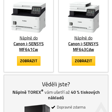
Náplně do
Náplně do
Canon i-SENSYS
Canon i-SENSYS
MF641Cw
MF643Cdw
ZOBRAZIT
ZOBRAZIT
Věděli jste?
®
Náplně TOREX
vám ušetří až
40
% tiskových
nákladů
Dopravné zdarma