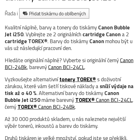
Řada i
Přidat tiskárnu do oblíbených
Kvalitní náplně, barvy a tonery do tiskárny
Canon Bubble
Jet i250
. Vybírejte ze 2 originálních
cartridge
Canon
a 2
cartridge TOREX®
. Barvy do tiskárny
Canon
mohou být u
vás už následující pracovní den.
Hledáte originální náplně? Vyberte si originální černý
Canon
BCI-24Bk
, barevný
Canon BCI-24CL
.
Vyzkoušejte alternativní
tonery TOREX®
s doživotní
zárukou, které vám šetří tiskové náklady a
sníží výdaje na
tisk až o 40 %
. Alternativní barvy do tiskárny
Canon
Bubble Jet i250
máme barevný
TOREX®
Canon BCI-24CL
,
černý
TOREX®
Canon BCI-24Bk
.
Až 30 000 produktů skladem, u nás naleznete největší
výběr tonerů, inkoustů a barev do tiskárny.
Druhů tiskáren je velké množství, pokud jste se překlikli,