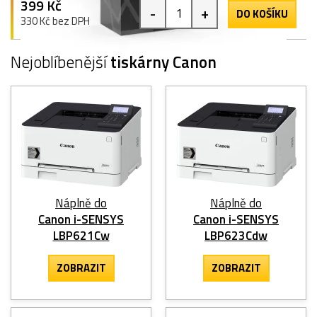
399 Kč
-
+
DO KOŠÍKU
330 Kč bez DPH
Nejoblíbenější
tiskárny Canon
Náplně do
Náplně do
Canon i-SENSYS
Canon i-SENSYS
LBP621Cw
LBP623Cdw
ZOBRAZIT
ZOBRAZIT