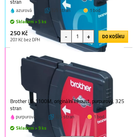
stran
azurová
325 stran
1 bod
Skladem > 5 ks
250 Kč
-
+
DO KOŠÍKU
207 Kč bez DPH
Brother LC-1100M, originální inkoust, purpurový, 325
stran
purpurová
325 stran
1 bod
Skladem > 9 ks