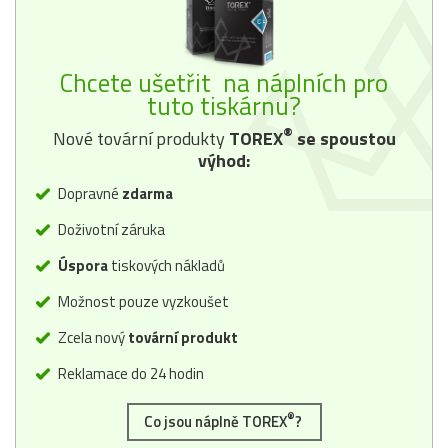
Chcete ušetřit na náplních pro
tuto tiskárnu?
®
Nové tovární produkty
TOREX
se spoustou
výhod:
Dopravné
zdarma
Doživotní záruka
Úspora
tiskových nákladů
Možnost pouze vyzkoušet
Zcela nový
tovární produkt
Reklamace do 24 hodin
®
Co jsou náplně TOREX
?