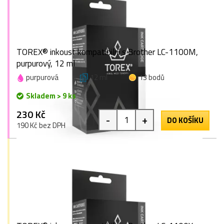
TOREX® inkoust kompatibilní s Brother LC-1100M,
purpurový, 12 ml
purpurová
12 ml
13 bodů
Skladem > 9 ks
230 Kč
-
+
DO KOŠÍKU
190 Kč bez DPH