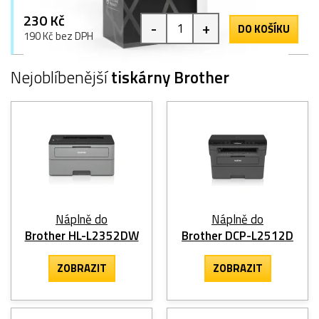
230 Kč
-
+
DO KOŠÍKU
190 Kč bez DPH
Nejoblíbenější
tiskárny Brother
Náplně do
Náplně do
Brother HL-L2352DW
Brother DCP-L2512D
ZOBRAZIT
ZOBRAZIT