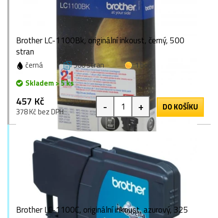
Brother LC-1100Bk, originální inkoust, černý, 500
stran
černá
500 stran
1 bod
Skladem > 5 ks
457 Kč
-
+
DO KOŠÍKU
378 Kč bez DPH
Brother LC-1100C, originální inkoust, azurový, 325