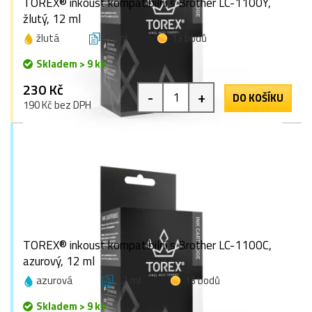
TOREX® inkoust kompatibilní s Brother LC-1100Y,
žlutý, 12 ml
žlutá
12 ml
13 bodů
Skladem > 9 ks
230 Kč
-
+
DO KOŠÍKU
190 Kč bez DPH
TOREX® inkoust kompatibilní s Brother LC-1100C,
azurový, 12 ml
azurová
12 ml
13 bodů
Skladem > 9 ks