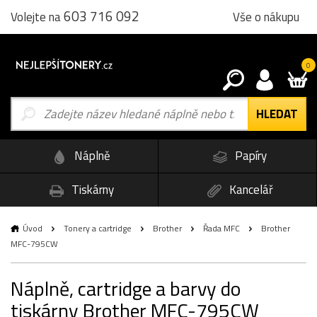
603 716 092
Vše o nákupu
Volejte na
0
Náplně
Papíry
Tiskárny
Kancelář
Úvod
Tonery a cartridge
Brother
Řada MFC
Brother
MFC-795CW
Náplně, cartridge a barvy do
tiskárny Brother MFC-795CW