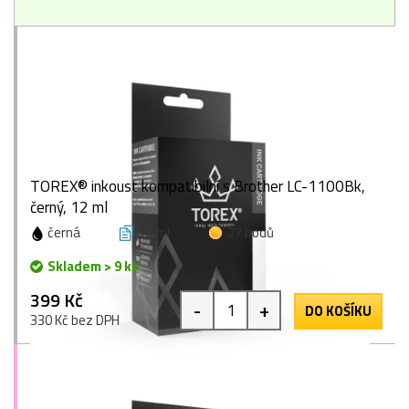
TOREX® inkoust kompatibilní s Brother LC-1100Bk,
černý, 12 ml
černá
12 ml
27 bodů
Skladem > 9 ks
399 Kč
-
+
DO KOŠÍKU
330 Kč bez DPH