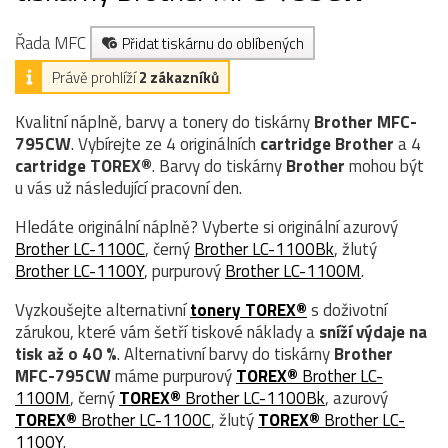
Řada MFC
Přidat tiskárnu do oblíbených
Právě prohlíží
2 zákazníků
Kvalitní náplně, barvy a tonery do tiskárny
Brother MFC-
795CW
. Vybírejte ze 4 originálních
cartridge
Brother
a 4
cartridge TOREX®
. Barvy do tiskárny
Brother
mohou být
u vás už následující pracovní den.
Hledáte originální náplně? Vyberte si originální azurový
Brother LC-1100C
, černý
Brother LC-1100Bk
, žlutý
Brother LC-1100Y
, purpurový
Brother LC-1100M
.
Vyzkoušejte alternativní
tonery TOREX®
s doživotní
zárukou, které vám šetří tiskové náklady a
sníží výdaje na
tisk až o 40 %
. Alternativní barvy do tiskárny
Brother
MFC-795CW
máme purpurový
TOREX®
Brother LC-
1100M
, černý
TOREX®
Brother LC-1100Bk
, azurový
TOREX®
Brother LC-1100C
, žlutý
TOREX®
Brother LC-
1100Y
.