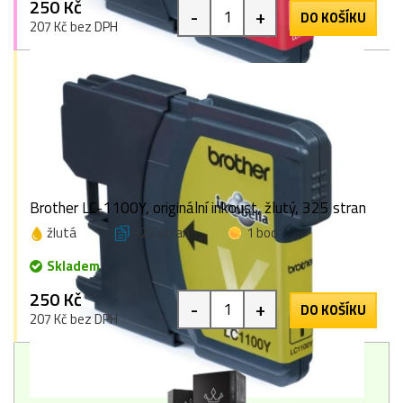
250 Kč
-
+
DO KOŠÍKU
207 Kč bez DPH
Brother LC-1100Y, originální inkoust, žlutý, 325 stran
žlutá
325 stran
1 bod
Skladem
250 Kč
-
+
DO KOŠÍKU
207 Kč bez DPH