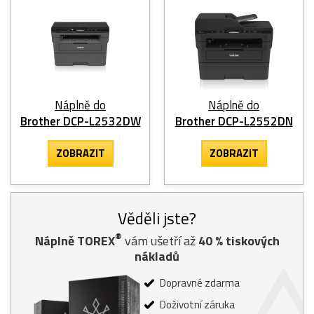
Náplně do
Náplně do
Brother DCP-L2532DW
Brother DCP-L2552DN
ZOBRAZIT
ZOBRAZIT
Věděli jste?
®
Náplně TOREX
vám ušetří až
40
% tiskových
nákladů
Dopravné zdarma
Doživotní záruka