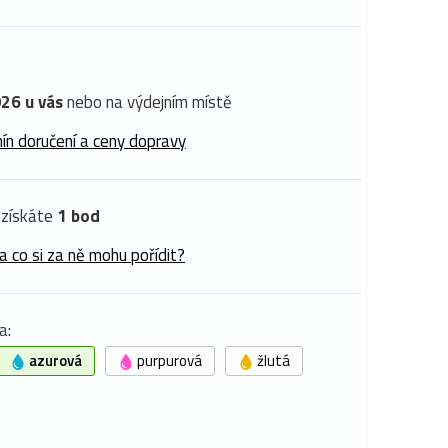
26 u vás
nebo na výdejním místě
ín doručení a ceny dopravy
získáte
1 bod
a co si za ně mohu pořídit?
a:
azurová
purpurová
žlutá