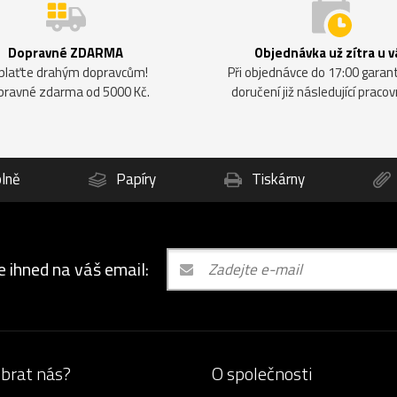
Dopravné ZDARMA
Objednávka už zítra u v
plaťte drahým dopravcům!
Při objednávce do 17:00 gara
pravné zdarma od 5000 Kč.
doručení již následující pracov
lně
Papíry
Tiskárny
e ihned na váš email:
ybrat nás?
O společnosti