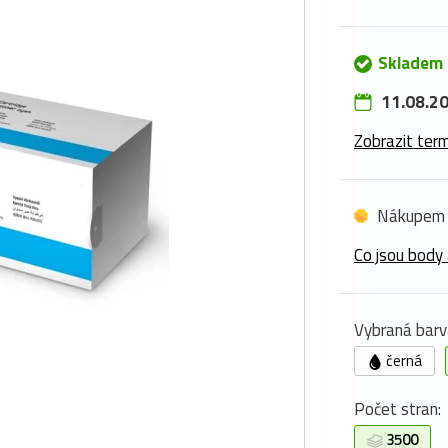
Skladem
11.08.20
Zobrazit term
Nákupem 
Co jsou body 
Vybraná barv
černá
Počet stran:
3500