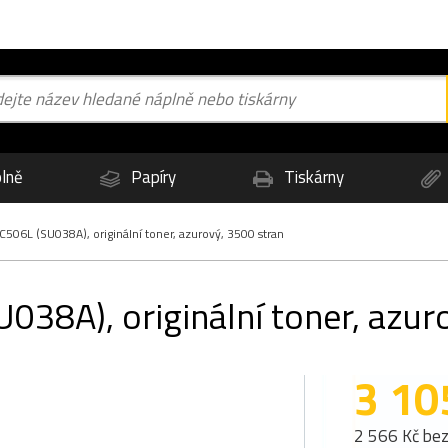
lně
Papíry
Tiskárny
06L (SU038A), originální toner, azurový, 3500 stran
38A), originální toner, azur
3 10
2 566 Kč be