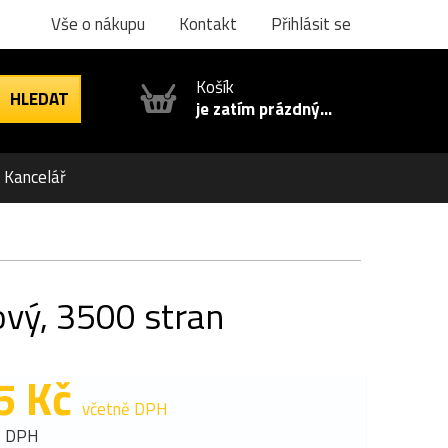
Vše o nákupu
Kontakt
Přihlásit se
Košík
je zatím prázdný...
Kancelář
ový, 3500 stran
5 Kč
včetně DPH
z DPH