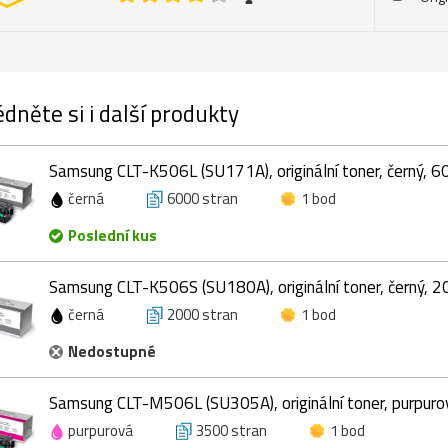
dněte si i další produkty
Samsung CLT-K506L (SU171A), originální toner, černý, 6
černá
6000 stran
1 bod
Poslední kus
Samsung CLT-K506S (SU180A), originální toner, černý, 2
černá
2000 stran
1 bod
Nedostupné
Samsung CLT-M506L (SU305A), originální toner, purpuro
purpurová
3500 stran
1 bod