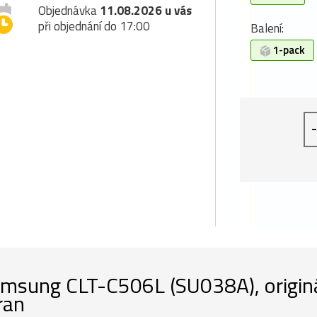
Objednávka
11.08.2026 u vás
při objednání do 17:00
Balení:
1-pack
-
msung CLT-C506L (SU038A), originál
ran