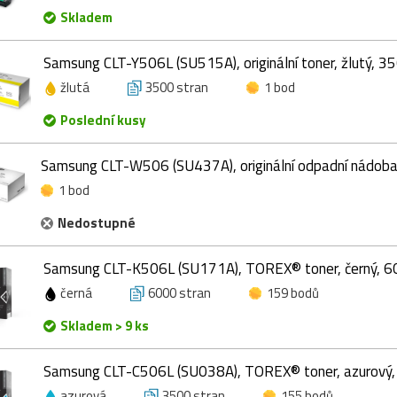
Skladem
Samsung CLT-Y506L (SU515A), originální toner, žlutý, 3
žlutá
3500 stran
1 bod
Poslední kusy
Samsung CLT-W506 (SU437A), originální odpadní nádob
1 bod
Nedostupné
Samsung CLT-K506L (SU171A), TOREX® toner, černý, 6
černá
6000 stran
159 bodů
Skladem > 9 ks
Samsung CLT-C506L (SU038A), TOREX® toner, azurový,
azurová
3500 stran
155 bodů