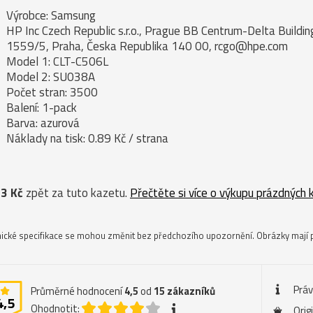
Výrobce: Samsung
HP Inc Czech Republic s.r.o., Prague BB Centrum-Delta Buildi
1559/5, Praha, Česka Republika 140 00, rcgo@hpe.com
Model 1: CLT-C506L
Model 2: SU038A
Počet stran: 3500
Balení: 1-pack
Barva: azurová
Náklady na tisk: 0.89 Kč / strana
3 Kč
zpět za tuto kazetu.
Přečtěte si více o výkupu prázdných 
ické specifikace se mohou změnit bez předchozího upozornění. Obrázky mají p
Práv
Průměrné hodnocení
4,5
od
15
zákazníků
4,5
Ohodnotit:
Orig