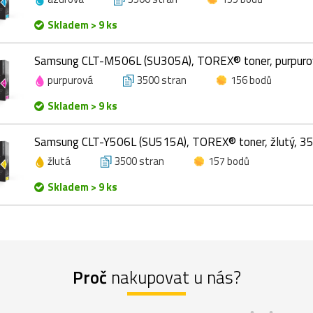
Skladem > 9 ks
Samsung CLT-M506L (SU305A), TOREX® toner, purpurov
purpurová
3500 stran
156 bodů
Skladem > 9 ks
Samsung CLT-Y506L (SU515A), TOREX® toner, žlutý, 35
žlutá
3500 stran
157 bodů
Skladem > 9 ks
Proč
nakupovat u nás?