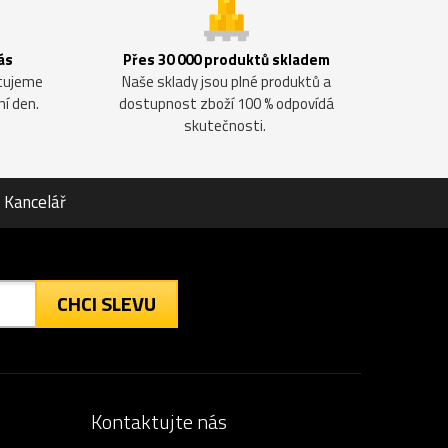
ás
Přes 30 000 produktů skladem
ntujeme
Naše sklady jsou plné produktů a
ní den.
dostupnost zboží 100 % odpovídá
skutečnosti.
Kancelář
CHCI SLEVU
Kontaktujte nás