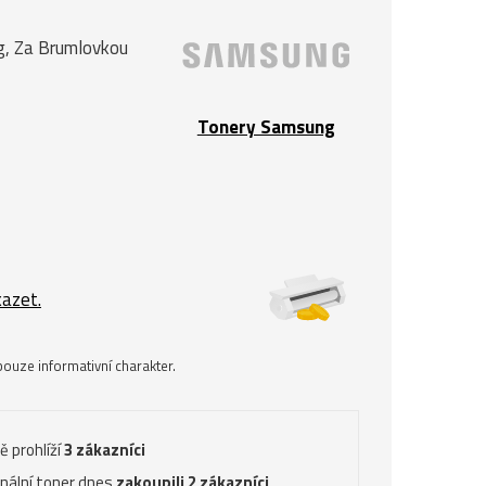
ng, Za Brumlovkou
Tonery Samsung
kazet.
ouze informativní charakter.
ě prohlíží
3 zákazníci
inální toner dnes
zakoupili 2 zákazníci