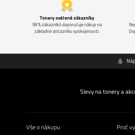
Tonery ověřené zákazníky
98 % zákazníků doporučuje nákup na
Ne
základně dotazníku spokojenosti.
Do
Náp
Slevy na tonery a akc
Vše o nákupu
Proč v