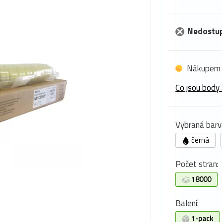
Nedostu
Nákupem 
Co jsou body 
Vybraná barv
černá
Počet stran:
18000
Balení:
1-pack