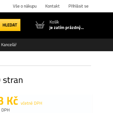
Vše o nákupu
Kontakt
Přihlásit se
Košík
je zatím prázdný...
Kancelář
 stran
3 Kč
včetně DPH
z DPH