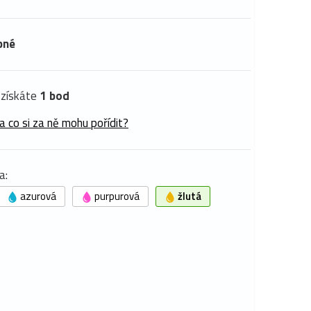
pné
získáte
1 bod
a co si za ně mohu pořídit?
a:
azurová
purpurová
žlutá