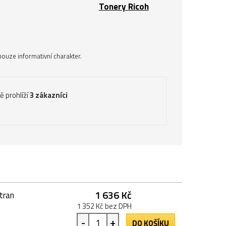
Tonery Ricoh
ouze informativní charakter.
ě prohlíží
3 zákazníci
1 636 Kč
tran
1 352 Kč bez DPH
-
+
DO KOŠÍKU