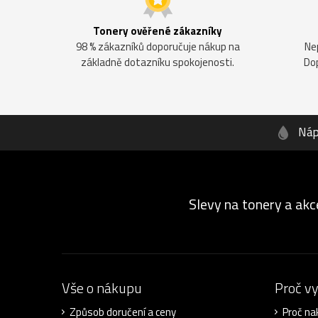
Tonery ověřené zákazníky
98 % zákazníků doporučuje nákup na
Ne
základně dotazníku spokojenosti.
Do
Náp
Slevy na tonery a akc
Vše o nákupu
Proč v
Způsob doručení a ceny
Proč na