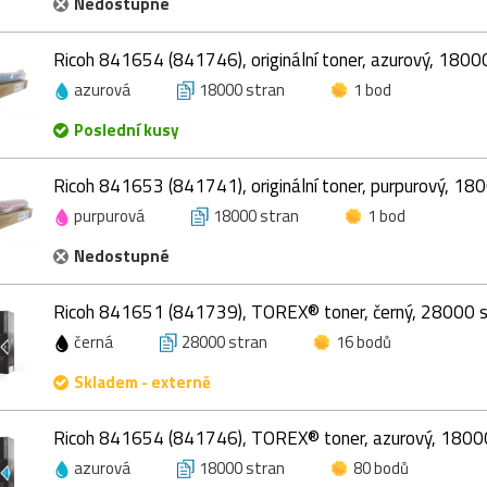
Nedostupné
Ricoh 841654 (841746), originální toner, azurový, 1800
azurová
18000 stran
1 bod
Poslední kusy
Ricoh 841653 (841741), originální toner, purpurový, 18
purpurová
18000 stran
1 bod
Nedostupné
Ricoh 841651 (841739), TOREX® toner, černý, 28000 s
černá
28000 stran
16 bodů
Skladem - externě
Ricoh 841654 (841746), TOREX® toner, azurový, 1800
azurová
18000 stran
80 bodů