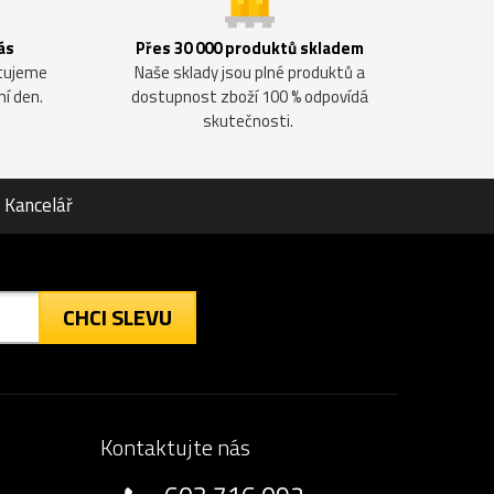
ás
Přes 30 000 produktů skladem
ntujeme
Naše sklady jsou plné produktů a
ní den.
dostupnost zboží 100 % odpovídá
skutečnosti.
Kancelář
CHCI SLEVU
Kontaktujte nás