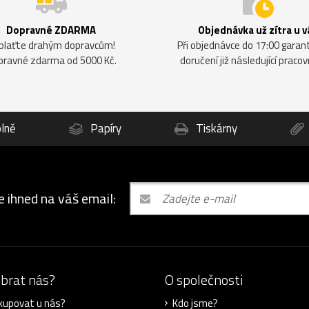
Dopravné ZDARMA
Objednávka už zítra u v
plaťte drahým dopravcům!
Při objednávce do 17:00 gara
pravné zdarma od 5000 Kč.
doručení již následující pracov
lně
Papíry
Tiskárny
e ihned na váš email:
ybrat nás?
O společnosti
kupovat u nás?
Kdo jsme?