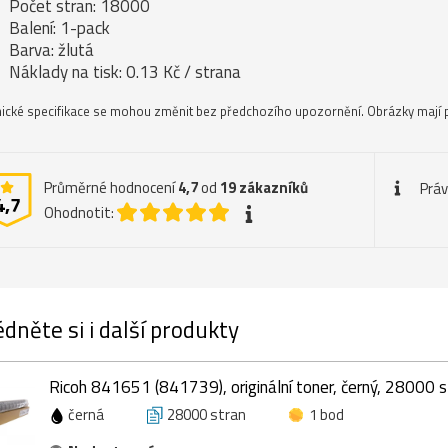
Počet stran: 18000
Balení: 1-pack
Barva: žlutá
Náklady na tisk: 0.13 Kč / strana
ické specifikace se mohou změnit bez předchozího upozornění. Obrázky mají p
Průměrné hodnocení
4,7
od
19
zákazníků
Práv
4,7
Ohodnotit:
dněte si i další produkty
Ricoh 841651 (841739), originální toner, černý, 28000 s
černá
28000 stran
1 bod