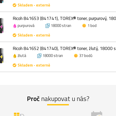
Skladem - externě
Ricoh 841653 (841741), TOREX® toner, purpurový, 180
purpurová
18000 stran
1 bod
Skladem - externě
Ricoh 841652 (841740), TOREX® toner, žlutý, 18000 s
žlutá
18000 stran
37 bodů
Skladem - externě
Proč
nakupovat u nás?