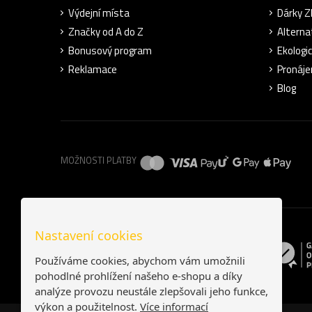
Výdejní místa
Dárky 
Značky od A do Z
Alterna
Bonusový program
Ekologi
Reklamace
Pronáje
Blog
MOŽNOSTI PLATBY
Nastavení cookies
Používáme cookies, abychom vám umožnili
pohodlné prohlížení našeho e-shopu a díky
analýze provozu neustále zlepšovali jeho funkce,
výkon a použitelnost.
Více informací