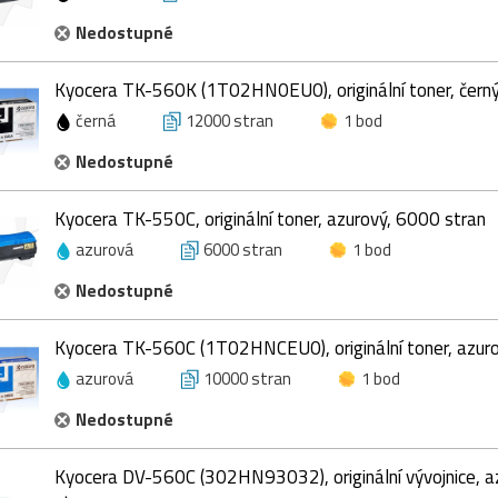
Nedostupné
Kyocera TK-560K (1T02HN0EU0), originální toner, čern
černá
12000 stran
1 bod
Nedostupné
Kyocera TK-550C, originální toner, azurový, 6000 stran
azurová
6000 stran
1 bod
Nedostupné
Kyocera TK-560C (1T02HNCEU0), originální toner, azur
azurová
10000 stran
1 bod
Nedostupné
Kyocera DV-560C (302HN93032), originální vývojnice, 