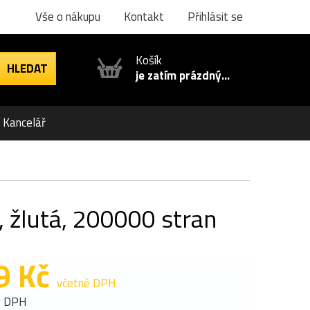
Vše o nákupu
Kontakt
Přihlásit se
Košík
je zatím prázdný...
Kancelář
 žlutá, 200000 stran
9 Kč
včetně DPH
z DPH