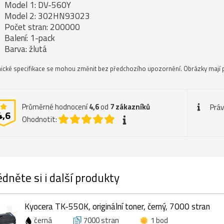
Model 1: DV-560Y
Model 2: 302HN93023
Počet stran: 200000
Balení: 1-pack
Barva: žlutá
ické specifikace se mohou změnit bez předchozího upozornění. Obrázky mají p
Průměrné hodnocení
4,6
od
7
zákazníků
Práv
4,6
Ohodnotit:
dněte si i další produkty
Kyocera TK-550K, originální toner, černý, 7000 stran
černá
7000 stran
1 bod