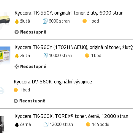
Kyocera TK-550Y, originální toner, žlutý, 6000 stran
žlutá
6000 stran
1 bod
Nedostupné
Kyocera TK-560Y (1T02HNAEU0), originální toner, žlutý
žlutá
10000 stran
1 bod
Nedostupné
Kyocera DV-560K, originální vývojnice
1 bod
Nedostupné
Kyocera TK-560K, TOREX® toner, černý, 12000 stran
černá
12000 stran
144 bodů