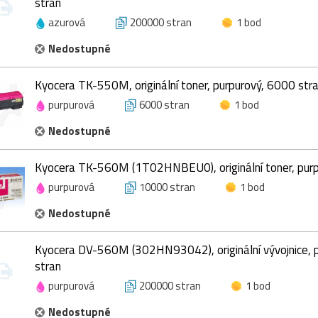
stran
azurová
200000 stran
1 bod
Nedostupné
Kyocera TK-550M, originální toner, purpurový, 6000 str
purpurová
6000 stran
1 bod
Nedostupné
Kyocera TK-560M (1T02HNBEU0), originální toner, purp
purpurová
10000 stran
1 bod
Nedostupné
Kyocera DV-560M (302HN93042), originální vývojnice,
stran
purpurová
200000 stran
1 bod
Nedostupné