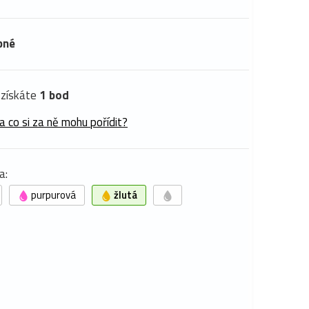
pné
získáte
1 bod
a co si za ně mohu pořídit?
a:
purpurová
žlutá