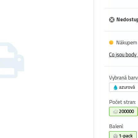
Nedostu
Nákupem 
Co jsou body 
Vybraná barv
azurová
Počet stran:
200000
Balení:
1-pack