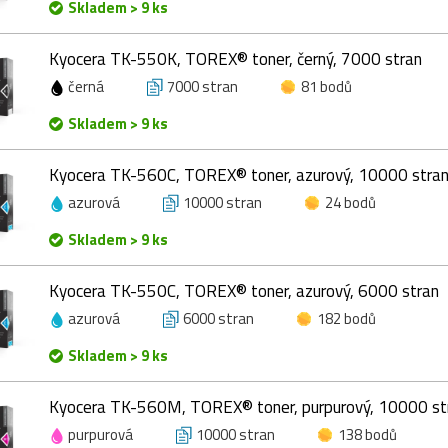
Skladem > 9 ks
Kyocera TK-550K, TOREX® toner, černý, 7000 stran
černá
7000 stran
81 bodů
Skladem > 9 ks
Kyocera TK-560C, TOREX® toner, azurový, 10000 stra
azurová
10000 stran
24 bodů
Skladem > 9 ks
Kyocera TK-550C, TOREX® toner, azurový, 6000 stran
azurová
6000 stran
182 bodů
Skladem > 9 ks
Kyocera TK-560M, TOREX® toner, purpurový, 10000 st
purpurová
10000 stran
138 bodů