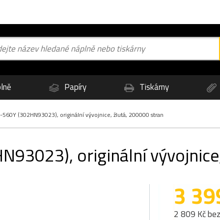
lně
Papíry
Tiskárny
560Y (302HN93023), originální vývojnice, žlutá, 200000 stran
93023), originální vývojnice,
3 39
2 809 Kč be