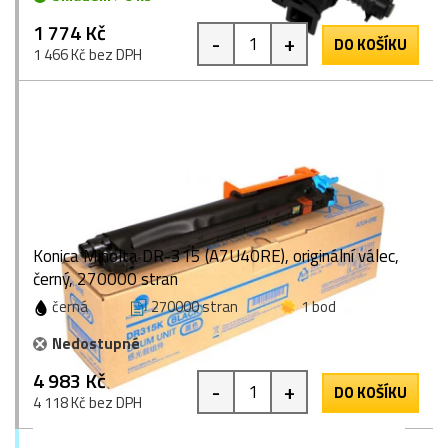
1 774 Kč
-
+
DO KOŠÍKU
1 466 Kč bez DPH
Konica Minolta DR-315 (A7U40RE), originální válec,
černý, 270000 stran
černá
270000 stran
1 bod
Nedostupné
4 983 Kč
-
+
DO KOŠÍKU
4 118 Kč bez DPH