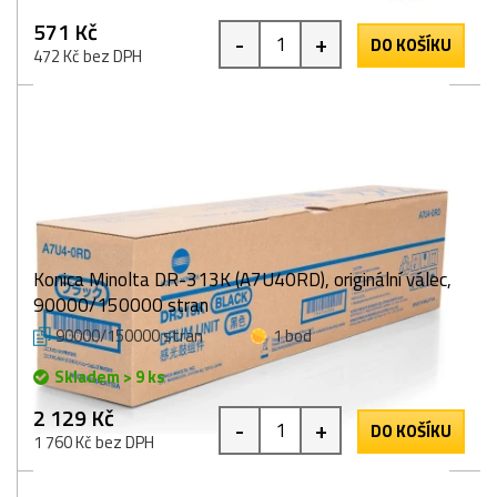
571 Kč
-
+
DO KOŠÍKU
472 Kč bez DPH
Konica Minolta DR-313K (A7U40RD), originální válec,
90000/150000 stran
90000/150000 stran
1 bod
Skladem > 9 ks
2 129 Kč
-
+
DO KOŠÍKU
1 760 Kč bez DPH