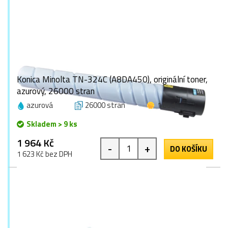
Konica Minolta TN-324C (A8DA450), originální toner,
azurový, 26000 stran
azurová
26000 stran
1 bod
Skladem > 9 ks
1 964 Kč
-
+
DO KOŠÍKU
1 623 Kč bez DPH