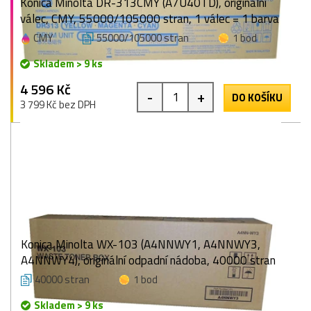
Konica Minolta DR-313CMY (A7U40TD), originální
válec, CMY, 55000/105000 stran, 1 válec = 1 barva
CMY
55000/105000 stran
1 bod
Skladem > 9 ks
4 596 Kč
-
+
DO KOŠÍKU
3 799 Kč bez DPH
Konica Minolta WX-103 (A4NNWY1, A4NNWY3,
A4NNWY4), originální odpadní nádoba, 40000 stran
40000 stran
1 bod
Skladem > 9 ks