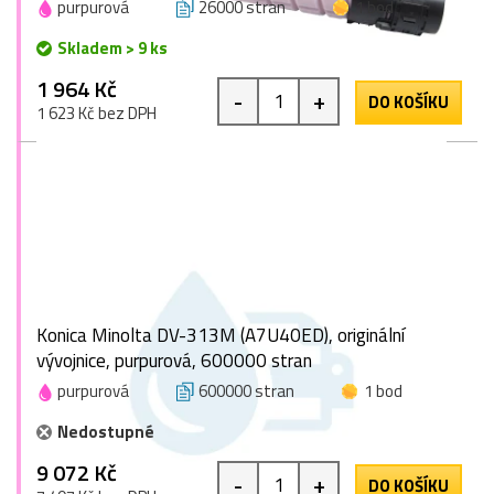
purpurová
26000 stran
1 bod
Skladem > 9 ks
1 964 Kč
-
+
DO KOŠÍKU
1 623 Kč bez DPH
Konica Minolta DV-313M (A7U40ED), originální
vývojnice, purpurová, 600000 stran
purpurová
600000 stran
1 bod
Nedostupné
9 072 Kč
-
+
DO KOŠÍKU