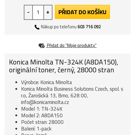
-
+
PŘIDAT DO KOŠÍKU
Nákup po telefonu
603 716 092
Přidat do “Moje produkty”
Konica Minolta TN-324K (A8DA150),
originální toner, černý, 28000 stran
Výrobce: Konica Minolta
Konica Minolta Business Solutions Czech, spol. s
r.o, Žarošická 13, Brno, 628 00,
info@konicaminolta.cz
Model 1: TN-324K
Model 2: A8DA150
Počet stran: 28000
Balení: 1-pack