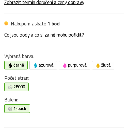
Zobrazit termín doručení a ceny dopravy
Nákupem získáte
1 bod
Co jsou body a co si za ně mohu pořídit?
Vybraná barva:
černá
azurová
purpurová
žlutá
Počet stran:
28000
Balení:
1-pack