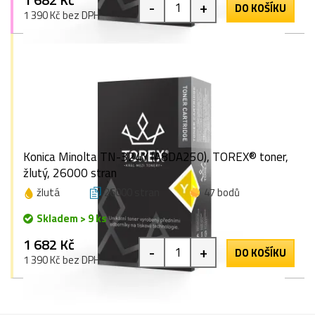
-
+
DO KOŠÍKU
1 390 Kč bez DPH
Konica Minolta TN-324Y (A8DA250), TOREX® toner,
žlutý, 26000 stran
žlutá
26000 stran
47 bodů
Skladem > 9 ks
1 682 Kč
-
+
DO KOŠÍKU
1 390 Kč bez DPH