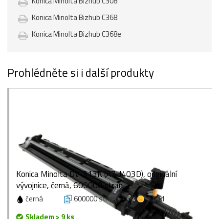
Konica Minolta Bizhub C308
Konica Minolta Bizhub C368
Konica Minolta Bizhub C368e
Prohlédněte si i další produkty
Konica Minolta DV-313K (A7U403D), originální
vývojnice, černá, 600000 stran
černá
600000 stran
1 bod
Skladem > 9 ks