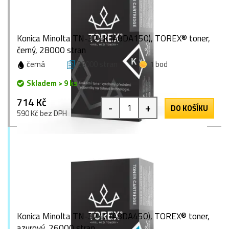
Konica Minolta TN-324K (A8DA150), TOREX® toner,
černý, 28000 stran
černá
28000 stran
1 bod
Skladem > 9 ks
714 Kč
-
+
DO KOŠÍKU
590 Kč bez DPH
Konica Minolta TN-324C (A8DA450), TOREX® toner,
azurový, 26000 stran