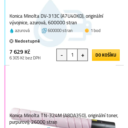
Konica Minolta DV-313C (A7U40KD), originální
vývojnice, azurová, 600000 stran
azurová
600000 stran
1 bod
Nedostupné
7 629 Kč
-
+
DO KOŠÍKU
6 305 Kč bez DPH
Konica Minolta TN-324M (A8DA350), originální toner,
purpurový, 26000 stran