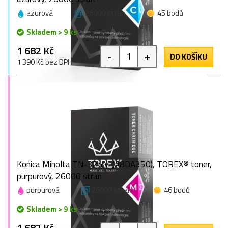
azurová
26000 stran
45 bodů
Skladem > 9 ks
1 682 Kč
-
+
DO KOŠÍKU
1 390 Kč bez DPH
Konica Minolta TN-324M (A8DA350), TOREX® toner,
purpurový, 26000 stran
purpurová
26000 stran
46 bodů
Skladem > 9 ks
1 682 Kč