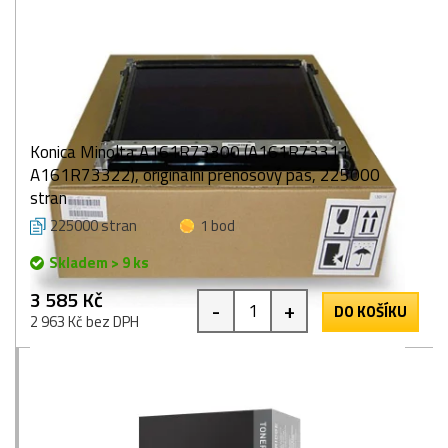
Konica Minolta A161R73300 (A161R73311,
A161R73322), originální přenosový pás, 225000
stran
225000 stran
1 bod
Skladem > 9 ks
3 585 Kč
-
+
DO KOŠÍKU
2 963 Kč bez DPH