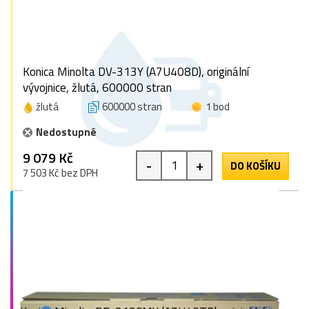
Konica Minolta DV-313Y (A7U408D), originální
vývojnice, žlutá, 600000 stran
žlutá
600000 stran
1 bod
Nedostupné
9 079 Kč
-
+
DO KOŠÍKU
7 503 Kč bez DPH