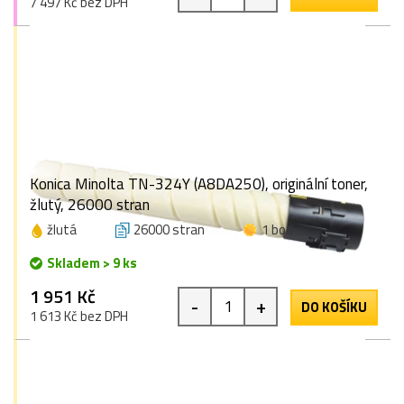
7 497 Kč bez DPH
Konica Minolta TN-324Y (A8DA250), originální toner,
žlutý, 26000 stran
žlutá
26000 stran
1 bod
Skladem > 9 ks
1 951 Kč
-
+
DO KOŠÍKU
1 613 Kč bez DPH