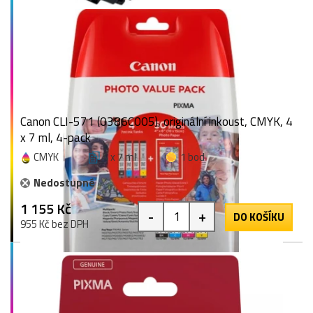
Canon CLI-571 (0386C005), originální inkoust, CMYK, 4
x 7 ml, 4-pack
CMYK
4 x 7 ml
1 bod
Nedostupné
1 155 Kč
-
+
DO KOŠÍKU
955 Kč bez DPH