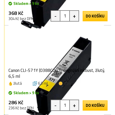
Skladem > 9 ks
368 Kč
-
+
DO KOŠÍKU
304 Kč bez DPH
Canon CLI-571Y (0388C001), originální inkoust, žlutý,
6,5 ml
žlutá
6,5 ml
1 bod
Skladem > 9 ks
286 Kč
-
+
DO KOŠÍKU
236 Kč bez DPH