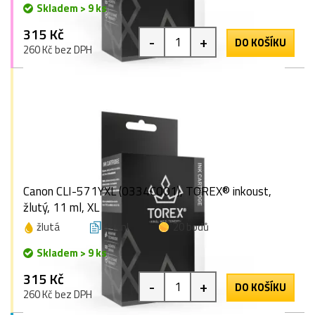
Skladem > 9 ks
315 Kč
-
+
DO KOŠÍKU
260 Kč bez DPH
Canon CLI-571YXL (0334C001), TOREX® inkoust,
žlutý, 11 ml, XL
žlutá
11 ml
20 bodů
Skladem > 9 ks
315 Kč
-
+
DO KOŠÍKU
260 Kč bez DPH