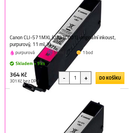
Canon CLI-571MXL (0333C001), originální inkoust,
purpurový, 11 ml, XL
purpurová
11 ml
1 bod
Skladem > 9 ks
364 Kč
-
+
DO KOŠÍKU
301 Kč bez DPH