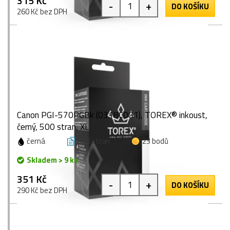
315 Kč
-
+
DO KOŠÍKU
260 Kč bez DPH
Canon PGI-570PGBk (0318C001), TOREX® inkoust,
černý, 500 stran, XL
černá
500 stran
23 bodů
Skladem > 9 ks
351 Kč
-
+
DO KOŠÍKU
290 Kč bez DPH