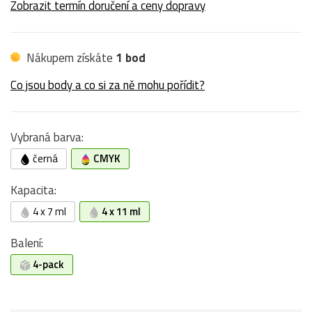
Zobrazit termín doručení a ceny dopravy
Nákupem získáte
1 bod
Co jsou body a co si za ně mohu pořídit?
Vybraná barva:
černá
CMYK
Kapacita:
4 x 7 ml
4 x 11 ml
Balení:
4-pack