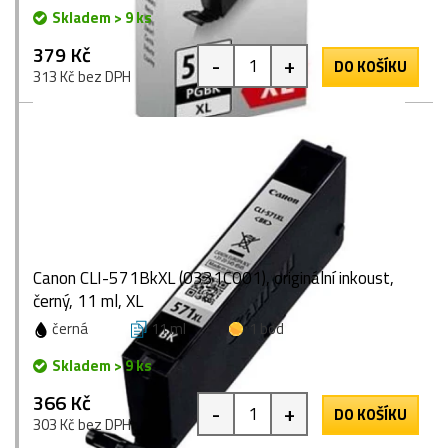
Skladem > 9 ks
379 Kč
-
+
DO KOŠÍKU
313 Kč bez DPH
Canon CLI-571BkXL (0331C001), originální inkoust,
černý, 11 ml, XL
černá
11 ml
1 bod
Skladem > 9 ks
366 Kč
-
+
DO KOŠÍKU
303 Kč bez DPH