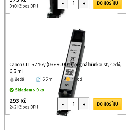
-
+
DO KOŠÍKU
310 Kč bez DPH
Canon CLI-571Gy (0389C001), originální inkoust, šedý,
6,5 ml
šedá
6,5 ml
1 bod
Skladem > 9 ks
293 Kč
-
+
DO KOŠÍKU
242 Kč bez DPH