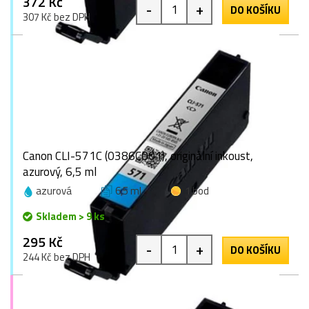
372 Kč
-
+
DO KOŠÍKU
307 Kč bez DPH
Canon CLI-571C (0386C001), originální inkoust,
azurový, 6,5 ml
azurová
6,5 ml
1 bod
Skladem > 9 ks
295 Kč
-
+
DO KOŠÍKU
244 Kč bez DPH