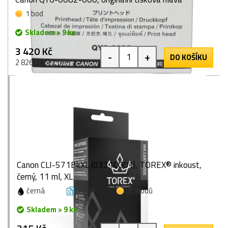
1 bod
Skladem > 9 ks
3 420 Kč
-
+
DO KOŠÍKU
2 826 Kč bez DPH
Canon CLI-571BkXL (0331C001), TOREX® inkoust,
černý, 11 ml, XL
černá
11 ml
20 bodů
Skladem > 9 ks