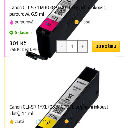
Canon CLI-571M (0387C001), originální inkoust,
purpurový, 6,5 ml
purpurová
6,5 ml
1 bod
Skladem
301 Kč
-
+
DO KOŠÍKU
248 Kč bez DPH
Canon CLI-571YXL (0334C001), originální inkoust,
žlutý, 11 ml
žlutá
11 ml
1 bod