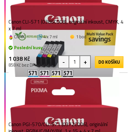
Canon CLI-571 (0386C008), originální inkoust, CMYK, 4
x 7 ml
CMYK
4 x 7 ml
1 bod
Poslední kusy
1 038 Kč
-
+
DO KOŠÍKU
858 Kč bez DPH
Canon PGI-570/CLI-571 (0372C006), originální
inkoust, PGBK/C/M/Y/BK, 1 x 15 + 4 x 7 ml