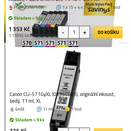
PGBK/C/M/Y/BK
1 x 15 + 4 x 7 ml
1 bod
Skladem > 9 ks
1 353 Kč
-
+
DO KOŠÍKU
1 118 Kč bez DPH
Canon CLI-571GyXL (0335C001), originální inkoust,
šedý, 11 ml, XL
šedá
11 ml
1 bod
Skladem > 9 ks
375 Kč