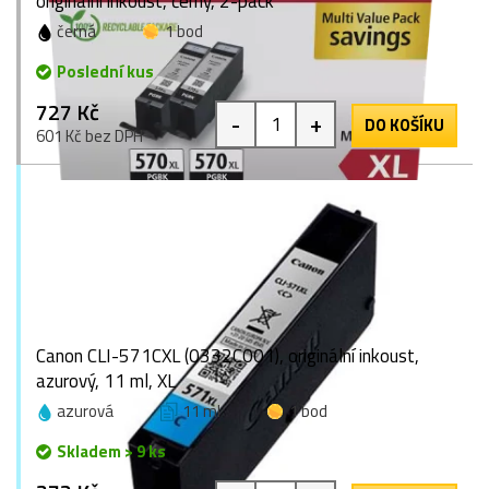
originální inkoust, černý, 2-pack
černá
1 bod
Poslední kus
727 Kč
-
+
DO KOŠÍKU
601 Kč bez DPH
Canon CLI-571CXL (0332C001), originální inkoust,
azurový, 11 ml, XL
azurová
11 ml
1 bod
Skladem > 9 ks