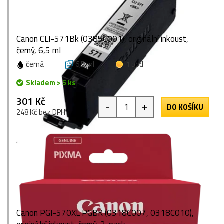
Canon CLI-571Bk (0385C001), originální inkoust,
černý, 6,5 ml
černá
6,5 ml
1 bod
Skladem > 5 ks
301 Kč
-
+
DO KOŠÍKU
248 Kč bez DPH
Canon PGI-570XL PGBK (0318C007, 0318C010),