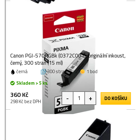
Canon PGI-570PGBk (0372C001), originální inkoust,
černý, 300 stran (15 ml)
černá
300 stran
1 bod
Skladem > 5 ks
360 Kč
-
+
DO KOŠÍKU
298 Kč bez DPH