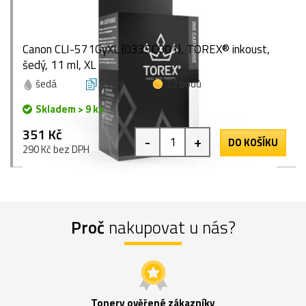
Canon CLI-571GyXL (0335C001), TOREX® inkoust,
šedý, 11 ml, XL
šedá
11 ml
22 bodů
Skladem > 9 ks
351 Kč
-
+
DO KOŠÍKU
290 Kč bez DPH
Proč
nakupovat u nás?
Tonery ověřené zákazníky