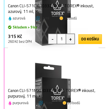
Canon CLI-571CXL (0332C001), TOREX® inkoust,
azurový, 11 ml, XL
azurová
11 ml
20 bodů
Skladem > 9 ks
315 Kč
-
+
DO KOŠÍKU
260 Kč bez DPH
Canon CLI-571MXL (0333C001), TOREX® inkoust,
purpurový, 11 ml, XL
purpurová
11 ml
20 bodů