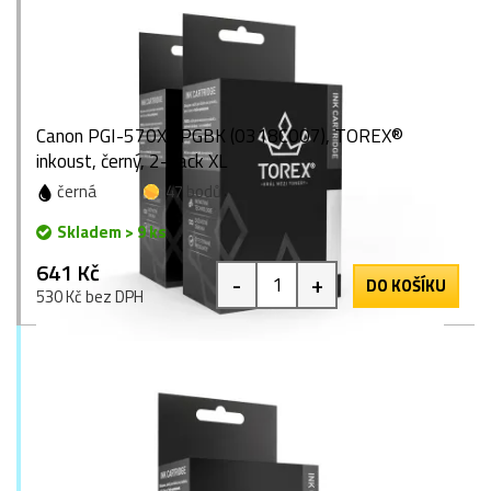
Canon PGI-570XL PGBK (0318C007), TOREX®
inkoust, černý, 2-pack XL
černá
47 bodů
Skladem > 9 ks
641 Kč
-
+
DO KOŠÍKU
530 Kč bez DPH