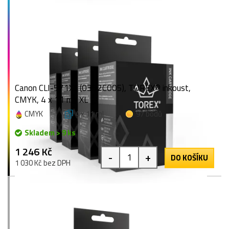
Canon CLI-571XL (0332C005), TOREX® inkoust,
CMYK, 4 x 11 ml, XL
CMYK
4 x 11 ml
97 bodů
Skladem > 9 ks
1 246 Kč
-
+
DO KOŠÍKU
1 030 Kč bez DPH