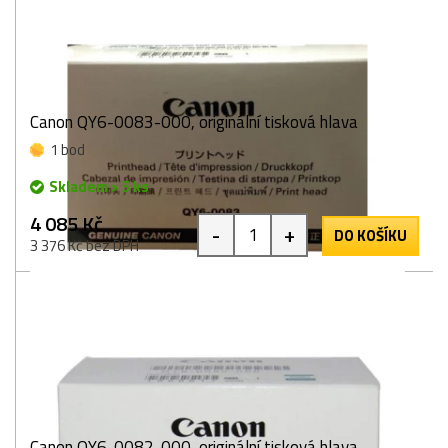
Canon QY6-0083-000, originální tisková hlava
1 bod
Skladem > 5 ks
4 085 Kč
-
+
DO KOŠÍKU
3 376 Kč bez DPH
Canon QY6-0082-000, originální tisková hlava