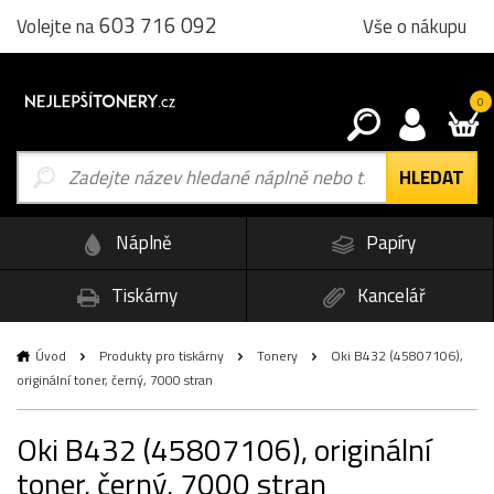
603 716 092
Vše o nákupu
Volejte na
0
Náplně
Papíry
Tiskárny
Kancelář
Úvod
Produkty pro tiskárny
Tonery
Oki B432 (45807106),
originální toner, černý, 7000 stran
Oki B432 (45807106), originální
toner, černý, 7000 stran