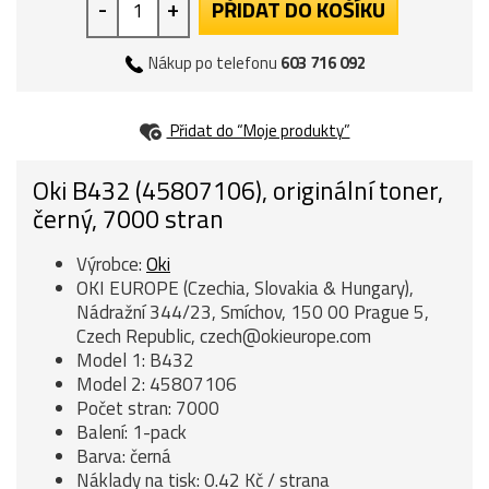
-
+
PŘIDAT DO KOŠÍKU
Nákup po telefonu
603 716 092
Přidat do “Moje produkty”
Oki B432 (45807106), originální toner,
černý, 7000 stran
Výrobce:
Oki
OKI EUROPE (Czechia, Slovakia & Hungary),
Nádražní 344/23, Smíchov, 150 00 Prague 5,
Czech Republic, czech@okieurope.com
Model 1: B432
Model 2: 45807106
Počet stran: 7000
Balení: 1-pack
Barva: černá
Náklady na tisk: 0.42 Kč / strana