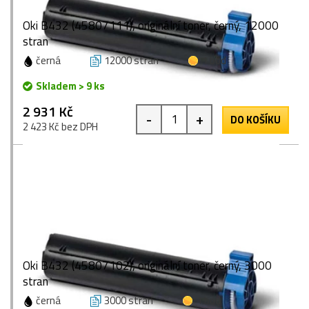
Oki B432 (45807111), originální toner, černý, 12000
stran
černá
12000 stran
1 bod
Skladem > 9 ks
2 931 Kč
-
+
DO KOŠÍKU
2 423 Kč bez DPH
Oki B432 (45807102), originální toner, černý, 3000
stran
černá
3000 stran
1 bod