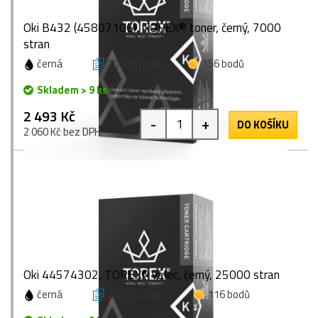
Oki B432 (45807106), TOREX® toner, černý, 7000
stran
černá
7000 stran
156 bodů
Skladem > 9 ks
2 493 Kč
-
+
DO KOŠÍKU
2 060 Kč bez DPH
Oki 44574302, TOREX® válec, černý, 25000 stran
černá
25000 stran
116 bodů