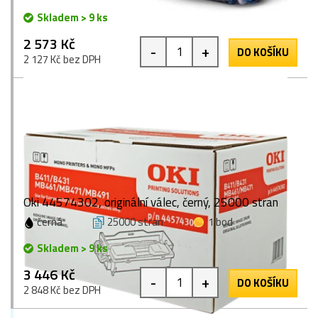
Skladem > 9 ks
2 573 Kč
-
+
DO KOŠÍKU
2 127 Kč bez DPH
Oki 44574302, originální válec, černý, 25000 stran
černá
25000 stran
1 bod
Skladem > 9 ks
3 446 Kč
-
+
DO KOŠÍKU
2 848 Kč bez DPH