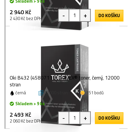
Skladem > 9 ks
2 940 Kč
-
+
DO KOŠÍKU
2 430 Kč bez DPH
Oki B432 (45807111), TOREX® toner, černý, 12000
stran
černá
12000 stran
151 bodů
Skladem > 9 ks
2 493 Kč
-
+
DO KOŠÍKU
2 060 Kč bez DPH