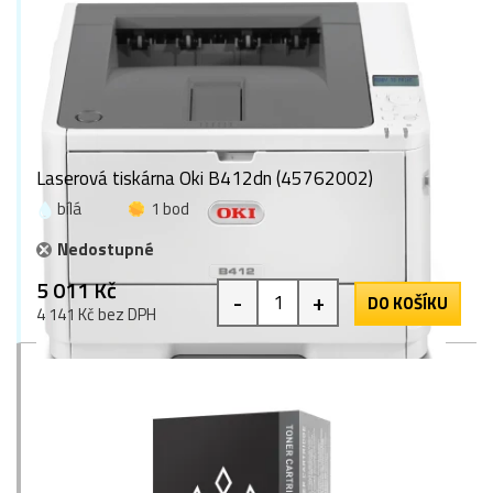
Laserová tiskárna Oki B412dn (45762002)
bílá
1 bod
Nedostupné
5 011 Kč
-
+
DO KOŠÍKU
4 141 Kč bez DPH