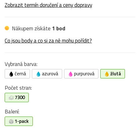
Zobrazit termín doručení a ceny dopravy
Nákupem získáte
1 bod
Co jsou body a co si za ně mohu pořídit?
Vybraná barva:
černá
azurová
purpurová
žlutá
Počet stran:
7300
Balení:
1-pack