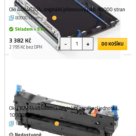
Oki 44846204, originální přenosový pás, 80000 stran
80000 stran
1 bod
Skladem > 9 ks
3 382 Kč
-
+
DO KOŠÍKU
2 795 Kč bez DPH
Oki C822 (44848806), originální zapékací jednotka,
100000 stran
100000 stran
1 bod
Nedostupné