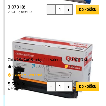
3 073 Kč
-
+
DO KOŠÍKU
2 540 Kč bez DPH
Oki 44844408, originální válec, černý, 30000 stran
černá
30000 stran
1 bod
Skladem - externě
5 554 Kč
-
+
DO KOŠÍKU
4 590 Kč bez DPH