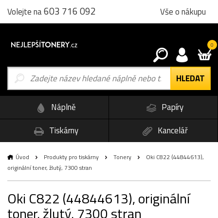
603 716 092
Vše o nákupu
Volejte na
0
Náplně
Papíry
Tiskárny
Kancelář
Úvod
Produkty pro tiskárny
Tonery
Oki C822 (44844613),
originální toner, žlutý, 7300 stran
Oki C822 (44844613), originální
toner, žlutý, 7300 stran