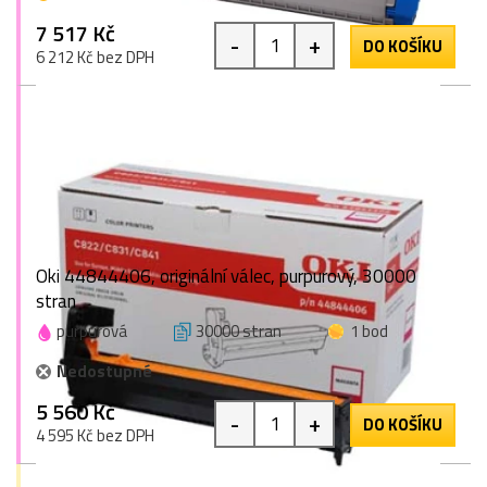
7 517 Kč
-
+
DO KOŠÍKU
6 212 Kč bez DPH
Oki 44844406, originální válec, purpurový, 30000
stran
purpurová
30000 stran
1 bod
Nedostupné
5 560 Kč
-
+
DO KOŠÍKU
4 595 Kč bez DPH