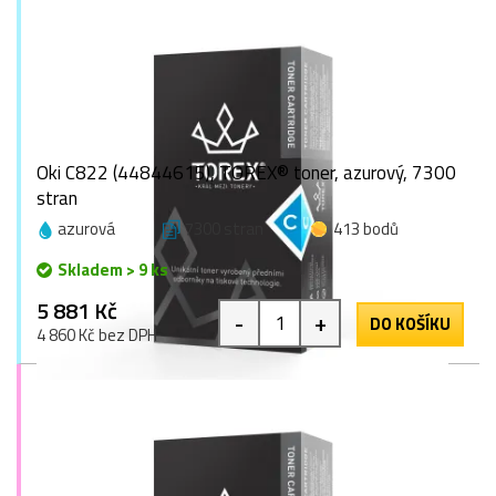
Oki C822 (44844615), TOREX® toner, azurový, 7300
stran
azurová
7300 stran
413 bodů
Skladem > 9 ks
5 881 Kč
-
+
DO KOŠÍKU
4 860 Kč bez DPH