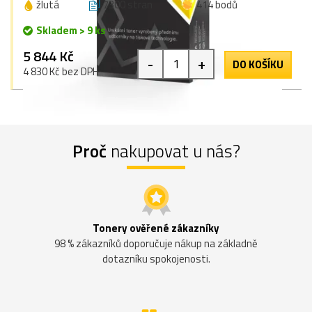
žlutá
7300 stran
414 bodů
Skladem > 9 ks
5 844 Kč
-
+
DO KOŠÍKU
4 830 Kč bez DPH
Proč
nakupovat u nás?
Tonery ověřené zákazníky
98 % zákazníků doporučuje nákup na základně
dotazníku spokojenosti.