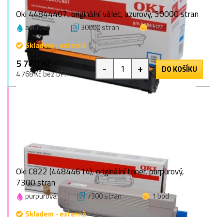
Oki 44844407, originální válec, azurový, 30000 stran
azurová
30000 stran
1 bod
Skladem - externě
5 770 Kč
-
+
DO KOŠÍKU
4 768 Kč bez DPH
Oki C822 (44844614), originální toner, purpurový,
7300 stran
purpurová
7300 stran
1 bod
Skladem - externě