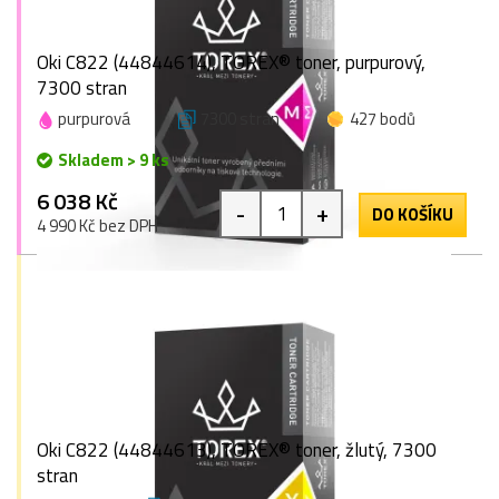
Oki C822 (44844614), TOREX® toner, purpurový,
7300 stran
purpurová
7300 stran
427 bodů
Skladem > 9 ks
6 038 Kč
-
+
DO KOŠÍKU
4 990 Kč bez DPH
Oki C822 (44844613), TOREX® toner, žlutý, 7300
stran