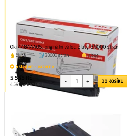
Oki 44844405, originální válec, žlutý, 30000 stran
žlutá
30000 stran
1 bod
Skladem - externě
5 555 Kč
-
+
DO KOŠÍKU
4 591 Kč bez DPH