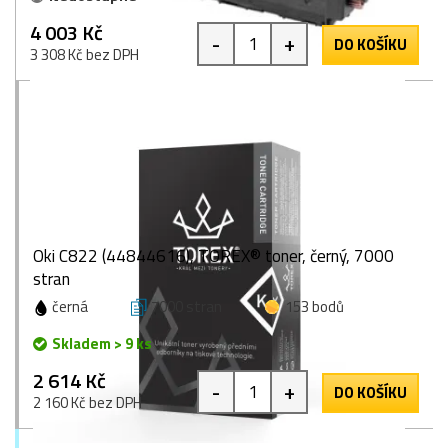
4 003 Kč
-
+
DO KOŠÍKU
3 308 Kč bez DPH
Oki C822 (44844616), TOREX® toner, černý, 7000
stran
černá
7000 stran
153 bodů
Skladem > 9 ks
2 614 Kč
-
+
DO KOŠÍKU
2 160 Kč bez DPH