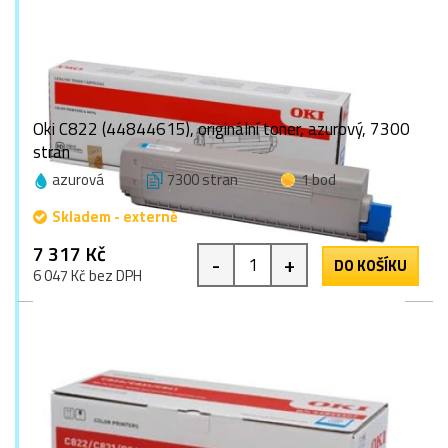
Oki C822 (44844615), originální toner, azurový, 7300
stran
azurová
7300 stran
1 bod
Skladem - externě
7 317 Kč
-
+
DO KOŠÍKU
6 047 Kč bez DPH