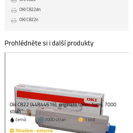
OKI C822dn
OKI C822n
Prohlédněte si i další produkty
Oki C822 (44844616), originální toner, černý, 7000
stran
černá
7000 stran
1 bod
Skladem - externě