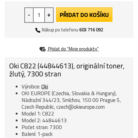
-
+
PŘIDAT DO KOŠÍKU
Nákup po telefonu
603 716 092
Přidat do “Moje produkty”
Oki C822 (44844613), originální toner,
žlutý, 7300 stran
Výrobce:
Oki
OKI EUROPE (Czechia, Slovakia & Hungary),
Nádražní 344/23, Smíchov, 150 00 Prague 5,
Czech Republic, czech@okieurope.com
Model 1: C822
Model 2: 44844613
Počet stran: 7300
Balení: 1-pack