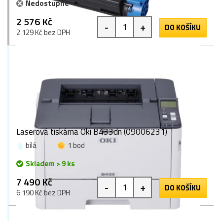
Nedostupné
2 576 Kč
-
+
DO KOŠÍKU
2 129 Kč bez DPH
Laserová tiskárna Oki B433dn (09006231)
bílá
1 bod
Skladem > 9 ks
7 490 Kč
-
+
DO KOŠÍKU
6 190 Kč bez DPH