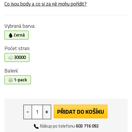
Co jsou body a co si za ně mohu pořídit?
Vybraná barva:
černá
Počet stran:
30000
Balení:
1-pack
-
+
PŘIDAT DO KOŠÍKU
Nákup po telefonu
603 716 092