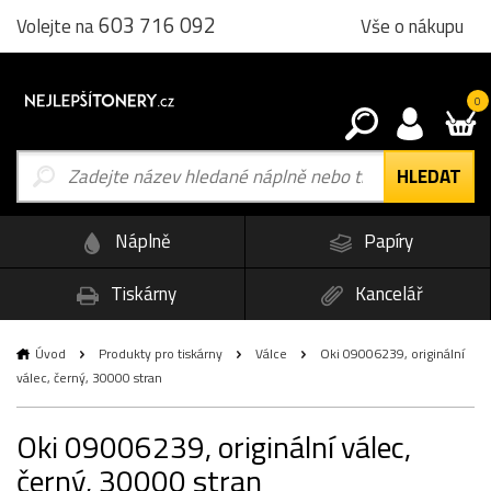
603 716 092
Vše o nákupu
Volejte na
0
Náplně
Papíry
Tiskárny
Kancelář
Úvod
Produkty pro tiskárny
Válce
Oki 09006239, originální
válec, černý, 30000 stran
Oki 09006239, originální válec,
černý, 30000 stran