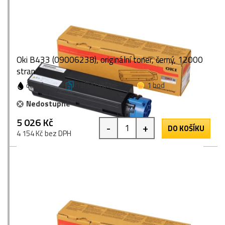
Oki B433 (09006238), originální toner, černý, 12000
stran
černá
12000 stran
1 bod
Nedostupné
5 026 Kč
-
+
DO KOŠÍKU
4 154 Kč bez DPH