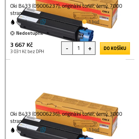
Oki B433 (09006237), originální toner, černý, 7000
stran
černá
7000 stran
1 bod
Nedostupné
3 667 Kč
-
+
DO KOŠÍKU
3 031 Kč bez DPH
Oki B433 (09006236), originální toner, černý, 3000
stran
černá
3000 stran
1 bod