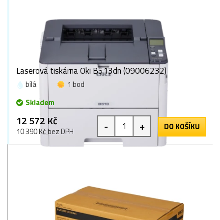
Laserová tiskárna Oki B513dn (09006232)
bílá
1 bod
Skladem
12 572 Kč
-
+
DO KOŠÍKU
10 390 Kč bez DPH