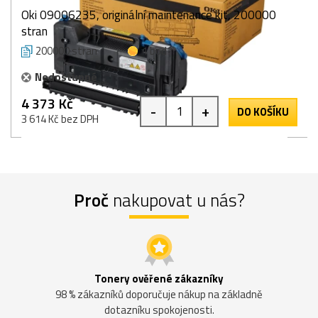
Oki 09006235, originální maintenance kit, 200000
stran
200000 stran
1 bod
Nedostupné
4 373 Kč
-
+
DO KOŠÍKU
3 614 Kč bez DPH
Proč
nakupovat u nás?
Tonery ověřené zákazníky
98 % zákazníků doporučuje nákup na základně
dotazníku spokojenosti.