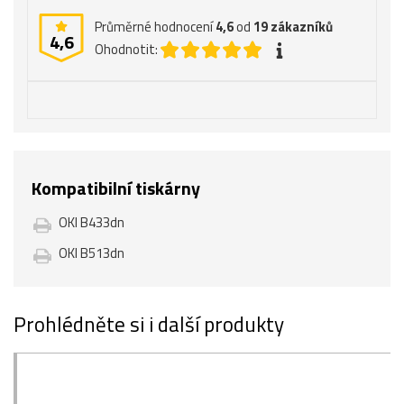
Průměrné hodnocení
4,6
od
19
zákazníků
4,6
Ohodnotit:
Kompatibilní tiskárny
OKI B433dn
OKI B513dn
Prohlédněte si i další produkty