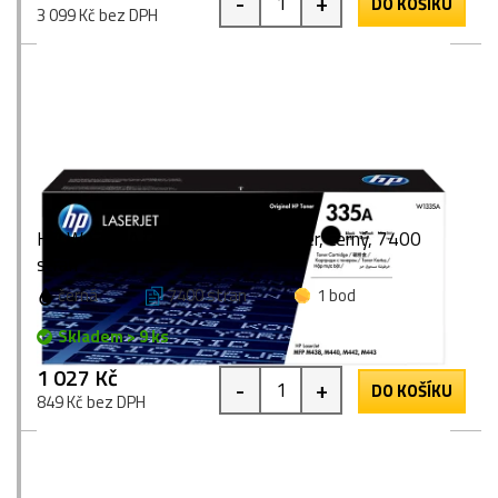
-
+
DO KOŠÍKU
3 099 Kč bez DPH
HP W1335A (335A), originální toner, černý, 7400
stran
černá
7400 stran
1 bod
Skladem > 9 ks
1 027 Kč
-
+
DO KOŠÍKU
849 Kč bez DPH