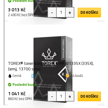
Poslední kus
3 013 Kč
-
+
DO KOŠÍKU
2 490 Kč bez DPH
TOREX® toner kompatibilní s HP W1335X (335X),
černý, 13700 stran
černá
13700 stran
44 bodů
Poslední kusy
1 041 Kč
-
+
DO KOŠÍKU
860 Kč bez DPH