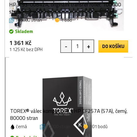
HP JC93-00842A, originální transfer roller, 100000
stran
100000 stran
1 bod
Skladem
1 361 Kč
-
+
DO KOŠÍKU
1 125 Kč bez DPH
TOREX® válec kompatibilní s HP CF257A (57A), černý,
80000 stran
černá
80000 stran
101 bodů