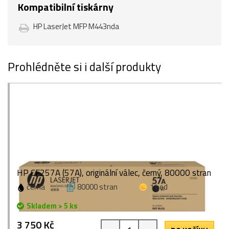
Kompatibilní tiskárny
HP LaserJet MFP M443nda
Prohlédněte si i další produkty
HP CF257A (57A), originální válec, černý, 80000 stran
černá
80000 stran
1 bod
Skladem > 5 ks
3 750 Kč