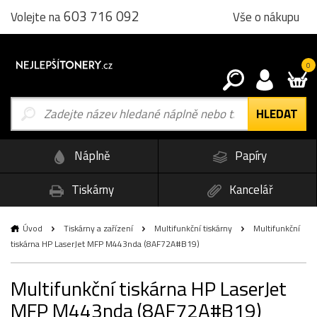
603 716 092
Vše o nákupu
Volejte na
0
Náplně
Papíry
Tiskárny
Kancelář
Úvod
Tiskárny a zařízení
Multifunkční tiskárny
Multifunkční
tiskárna HP LaserJet MFP M443nda (8AF72A#B19)
Multifunkční tiskárna HP LaserJet
MFP M443nda (8AF72A#B19)