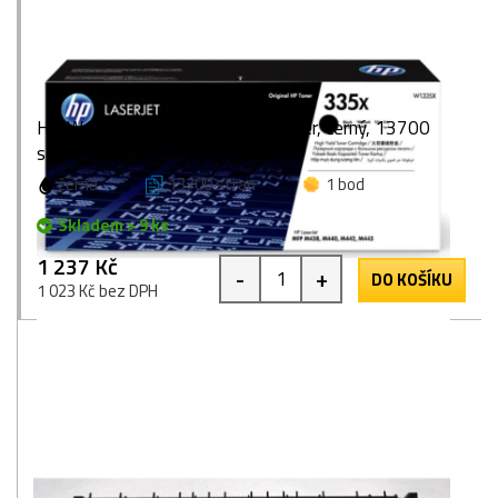
HP W1335X (335X), originální toner, černý, 13700
stran
černá
13700 stran
1 bod
Skladem > 9 ks
1 237 Kč
-
+
DO KOŠÍKU
1 023 Kč bez DPH