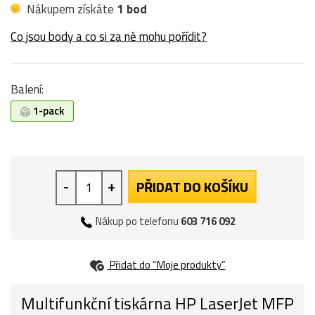
Nákupem získáte
1 bod
Co jsou body a co si za ně mohu pořídit?
Balení:
1-pack
-
+
PŘIDAT DO KOŠÍKU
Nákup po telefonu
603 716 092
Přidat do “Moje produkty”
Multifunkční tiskárna HP LaserJet MFP