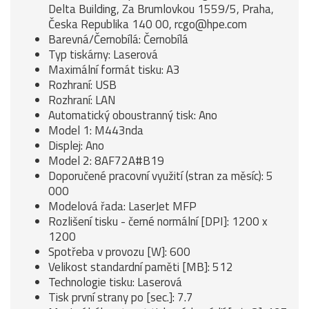
Delta Building, Za Brumlovkou 1559/5, Praha,
Česka Republika 140 00, rcgo@hpe.com
Barevná/Černobílá: Černobílá
Typ tiskárny: Laserová
Maximální formát tisku: A3
Rozhraní: USB
Rozhraní: LAN
Automatický oboustranný tisk: Ano
Model 1: M443nda
Displej: Ano
Model 2: 8AF72A#B19
Doporučené pracovní využití (stran za měsíc): 5
000
Modelová řada: LaserJet MFP
Rozlišení tisku - černé normální [DPI]: 1200 x
1200
Spotřeba v provozu [W]: 600
Velikost standardní paměti [MB]: 512
Technologie tisku: Laserová
Tisk první strany po [sec.]: 7.7