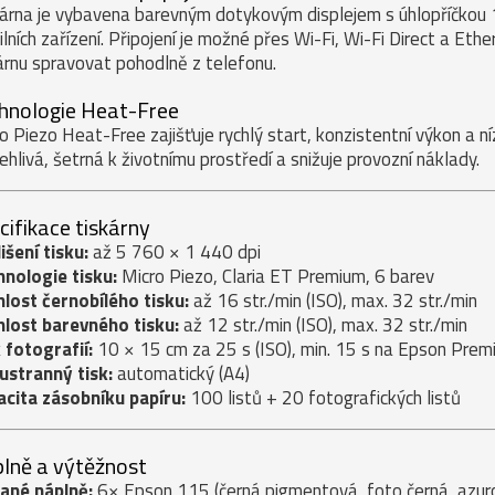
árna je vybavena barevným dotykovým displejem s úhlopříčkou 1
lních zařízení. Připojení je možné přes Wi-Fi, Wi-Fi Direct a Et
árnu spravovat pohodlně z telefonu.
hnologie Heat-Free
o Piezo Heat-Free zajišťuje rychlý start, konzistentní výkon a n
ehlivá, šetrná k životnímu prostředí a snižuje provozní náklady.
cifikace tiskárny
išení tisku:
až 5 760 × 1 440 dpi
nologie tisku:
Micro Piezo, Claria ET Premium, 6 barev
lost černobílého tisku:
až 16 str./min (ISO), max. 32 str./min
lost barevného tisku:
až 12 str./min (ISO), max. 32 str./min
 fotografií:
10 × 15 cm za 25 s (ISO), min. 15 s na Epson Prem
ustranný tisk:
automatický (A4)
cita zásobníku papíru:
100 listů + 20 fotografických listů
lně a výtěžnost
ané náplně:
6× Epson 115 (černá pigmentová, foto černá, azuro