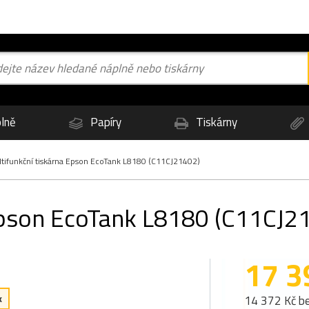
lně
Papíry
Tiskárny
tifunkční tiskárna Epson EcoTank L8180 (C11CJ21402)
Epson EcoTank L8180 (C11CJ2
17 3
k
14 372 Kč b