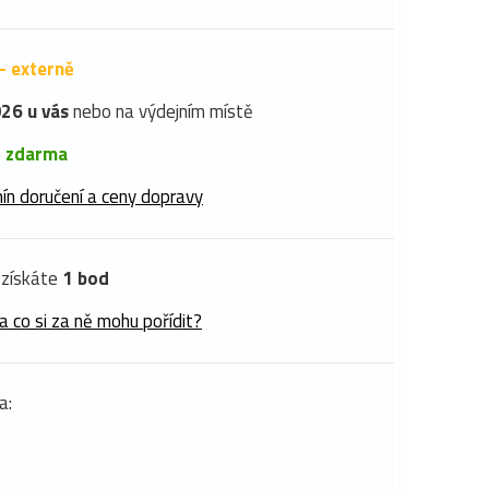
- externě
26 u vás
nebo na výdejním místě
é
zdarma
ín doručení a ceny dopravy
získáte
1 bod
a co si za ně mohu pořídit?
a: