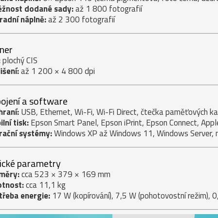
ěžnost dodané sady:
až 1 800 fotografií
radní náplně:
až 2 300 fotografií
ner
:
plochý CIS
išení:
až 1 200 × 4 800 dpi
pojení a software
hraní:
USB, Ethernet, Wi-Fi, Wi-Fi Direct, čtečka paměťových ka
lní tisk:
Epson Smart Panel, Epson iPrint, Epson Connect, Apple
rační systémy:
Windows XP až Windows 11, Windows Server, m
ické parametry
měry:
cca 523 × 379 × 169 mm
tnost:
cca 11,1 kg
třeba energie:
17 W (kopírování), 7,5 W (pohotovostní režim), 0