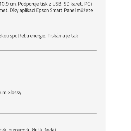
0,9 cm. Podporuje tisk z USB, SD karet, PC i
hernet. Díky aplikaci Epson Smart Panel můžete
ízkou spotřebu energie. Tiskárna je tak
ium Glossy
vá, purpurová, žlutá, šedá)