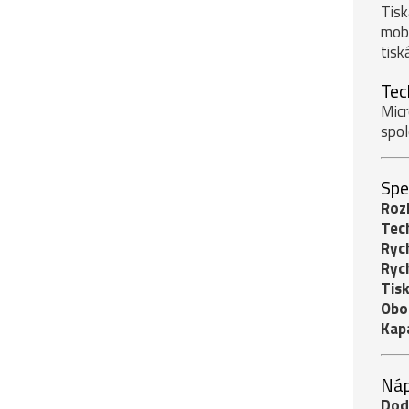
Tisk
mobi
tisk
Tec
Micr
spol
Spe
Rozl
Tech
Rych
Rych
Tisk
Obo
Kapa
Náp
Dod