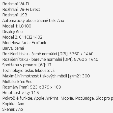
Rozhraní: Wi-Fi
Rozhraní: Wi-Fi Direct
Rozhraní: USB
Automatický oboustranný tisk: Ano
Model 1: L8180
Displej: Ano
Model 2: C11CJ21402
Modelová řada: EcoTank
Barva: černá
Rozlišení tisku - černé normální [DPI]: 5760 x 1440
Rozlišení tisku - barevné normální [DPI]: 5760 x 1440
Spotřeba v provozu [W]: 17
Technologie tisku: Inkoustová
Maximální hmotnost tiskových médií [g/m2]: 300
Multifunkční: Ano
Rozměry [mm]: 523‎ x 379 x 169
Hmotnost v kg: 11.5
Pokročilé funkcie: Apple AirPrint, Mopria, PictBridge, Slot pr
Kopírka: Ano
Skener: Ano