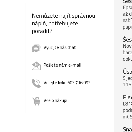
Šes
Epso
až d
Nemůžete najít správnou
nabí
náplň, potřebujete
papí
poradit?
Šes
Nový
Využijte náš chat
bare
dok
Pošlete nám e-mail
Úsp
S je
Volejte linku 603 716 092
115 
Fle
Vše o nákupu
L818
poda
m). 
Sna