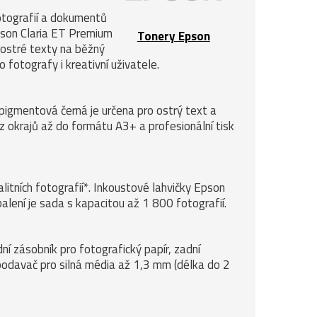
otografií a dokumentů
son Claria ET Premium
Tonery Epson
a ostré texty na běžný
o fotografy i kreativní uživatele.
pigmentová černá je určena pro ostrý text a
z okrajů až do formátu A3+ a profesionální tisk
itních fotografií*. Inkoustové lahvičky Epson
lení je sada s kapacitou až 1 800 fotografií.
í zásobník pro fotografický papír, zadní
podavač pro silná média až 1,3 mm (délka do 2