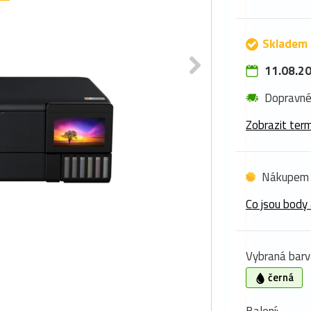
Skladem 
11.08.20
Dopravn
Zobrazit term
Nákupem 
Co jsou body 
Vybraná barv
černá