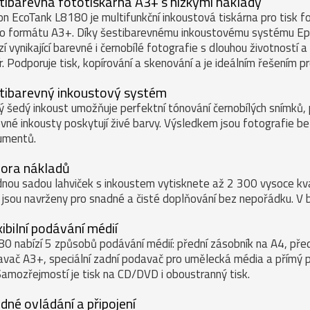
tibarevná fototiskárna A3+ s nízkými náklady
n EcoTank L8180 je multifunkční inkoustová tiskárna pro tisk f
o formátu A3+. Díky šestibarevnému inkoustovému systému Ep
zí vynikající barevné i černobílé fotografie s dlouhou životností 
r. Podporuje tisk, kopírování a skenování a je ideálním řešením pr
tibarevný inkoustový systém
 šedý inkoust umožňuje perfektní tónování černobílých snímků, 
vné inkousty poskytují živé barvy. Výsledkem jsou fotografie be
umentů.
ora nákladů
dnou sadou lahviček s inkoustem vytisknete až 2 300 vysoce kval
jsou navrženy pro snadné a čisté doplňování bez nepořádku. V ba
xibilní podávání médií
0 nabízí 5 způsobů podávání médií: přední zásobník na A4, předn
vač A3+, speciální zadní podavač pro umělecká média a přímý 
Samozřejmostí je tisk na CD/DVD i oboustranný tisk.
dné ovládání a připojení