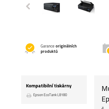
Garance
originálních
produktů
Kompatibilní tiskárny
Mu
Epson EcoTank L8180
Ep