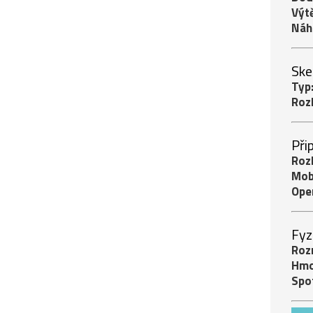
Výt
Náh
Ske
Typ
Rozl
Při
Roz
Mobi
Ope
Fyz
Roz
Hmo
Spo