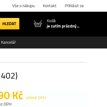
Vše o nákupu
Kontakt
Přihlásit se
Košík
je zatím prázdný...
Kancelář
1402)
90 Kč
včetně DPH
ez DPH