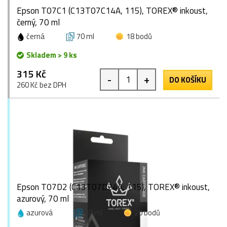
Epson T07C1 (C13T07C14A, 115), TOREX® inkoust,
černý, 70 ml
černá
70 ml
18 bodů
Skladem > 9 ks
315 Kč
-
+
DO KOŠÍKU
260 Kč bez DPH
Epson T07D2 (C13T07D24A, 115), TOREX® inkoust,
azurový, 70 ml
azurová
70 ml
20 bodů