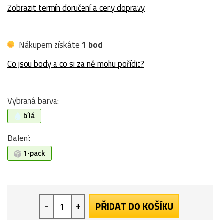
Zobrazit termín doručení a ceny dopravy
Nákupem získáte
1 bod
Co jsou body a co si za ně mohu pořídit?
Vybraná barva:
bílá
Balení:
1-pack
-
+
PŘIDAT DO KOŠÍKU