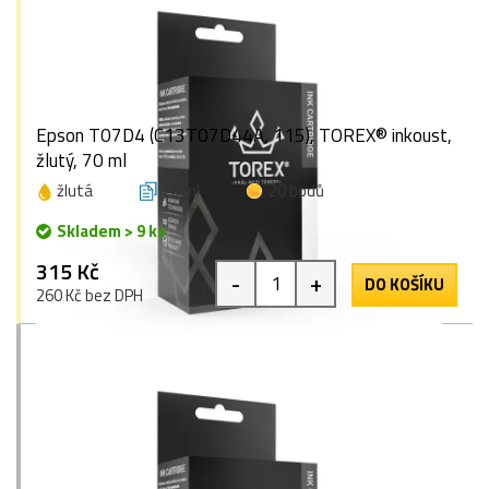
Epson T07D4 (C13T07D44A, 115), TOREX® inkoust,
žlutý, 70 ml
žlutá
70 ml
20 bodů
Skladem > 9 ks
315 Kč
-
+
DO KOŠÍKU
260 Kč bez DPH