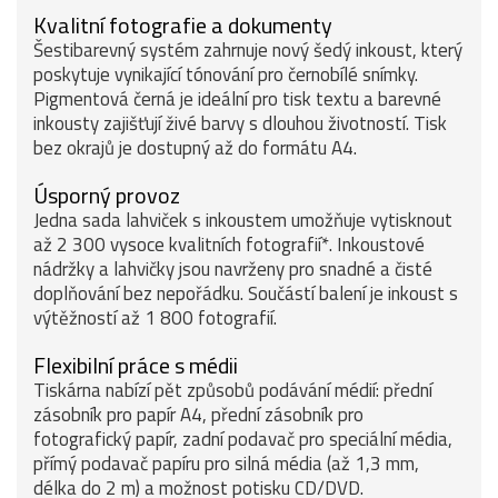
Kvalitní fotografie a dokumenty
Šestibarevný systém zahrnuje nový šedý inkoust, který
poskytuje vynikající tónování pro černobílé snímky.
Pigmentová černá je ideální pro tisk textu a barevné
inkousty zajišťují živé barvy s dlouhou životností. Tisk
bez okrajů je dostupný až do formátu A4.
Úsporný provoz
Jedna sada lahviček s inkoustem umožňuje vytisknout
až 2 300 vysoce kvalitních fotografií*. Inkoustové
nádržky a lahvičky jsou navrženy pro snadné a čisté
doplňování bez nepořádku. Součástí balení je inkoust s
výtěžností až 1 800 fotografií.
Flexibilní práce s médii
Tiskárna nabízí pět způsobů podávání médií: přední
zásobník pro papír A4, přední zásobník pro
fotografický papír, zadní podavač pro speciální média,
přímý podavač papíru pro silná média (až 1,3 mm,
délka do 2 m) a možnost potisku CD/DVD.