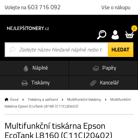
603 716 092
Vše o nákupu
Volejte na
0
Náplně
Papíry
Tiskárny
Kancelář
Úvod
Tiskárny a zařízení
Multifunkční tiskárny
Multifunkční
tiskárna Epson EcoTank L8160 (C11CJ20402)
Multifunkční tiskárna Epson
EcoTank L8160 (C11CJ20402)