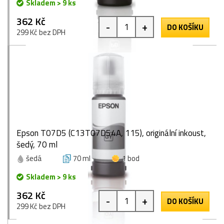
Skladem > 9 ks
362 Kč
-
+
DO KOŠÍKU
299 Kč bez DPH
Epson T07D5 (C13T07D54A, 115), originální inkoust,
šedý, 70 ml
šedá
70 ml
1 bod
Skladem > 9 ks
362 Kč
-
+
DO KOŠÍKU
299 Kč bez DPH