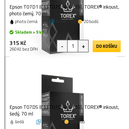
Epson T07D1 (C13T07D14A, 115), TOREX® inkoust,
photo černý, 70 ml
photo černá
70 ml
20 bodů
Skladem > 9 ks
315 Kč
-
+
DO KOŠÍKU
260 Kč bez DPH
Epson T07D5 (C13T07D54A, 115), TOREX® inkoust,
šedý, 70 ml
šedá
70 ml
20 bodů