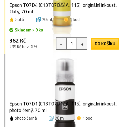
Epson T07D4 (C13T07D44A, 115), originální inkoust,
žlutý, 70 ml
žlutá
70 ml
1 bod
Skladem > 9 ks
362 Kč
-
+
DO KOŠÍKU
299 Kč bez DPH
Epson T07D1 (C13T07D14A, 115), originální inkoust,
photo černý, 70 ml
photo černá
70 ml
1 bod