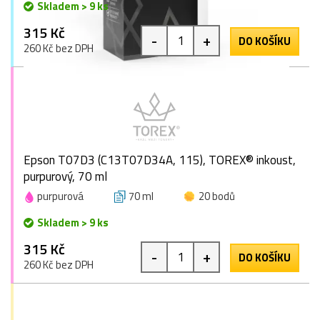
Skladem > 9 ks
315 Kč
-
+
DO KOŠÍKU
260 Kč bez DPH
Epson T07D3 (C13T07D34A, 115), TOREX® inkoust,
purpurový, 70 ml
purpurová
70 ml
20 bodů
Skladem > 9 ks
315 Kč
-
+
DO KOŠÍKU
260 Kč bez DPH