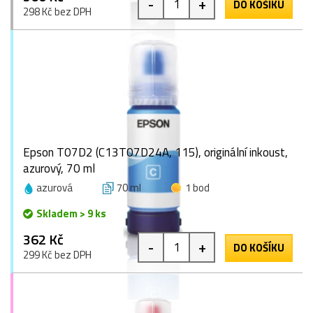
-
+
DO KOŠÍKU
298 Kč bez DPH
Epson T07D2 (C13T07D24A, 115), originální inkoust,
azurový, 70 ml
azurová
70 ml
1 bod
Skladem > 9 ks
362 Kč
-
+
DO KOŠÍKU
299 Kč bez DPH