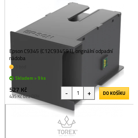
Epson C9345 (C12C934591), originální odpadní
nádoba
1 bod
Skladem > 9 ks
527 Kč
-
+
DO KOŠÍKU
435 Kč bez DPH