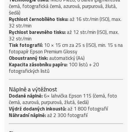
černá, fotografická černá, azurová, purpurová, žlutá,
šedá)
Rychlost černobílého tisku:
až 16 str./min (ISO), max.
32 str./min
Rychlost barevného tisku:
až 12 str./min (ISO), max.
32 str./min
Tisk fotografií:
10 × 15 cm za 25 s (ISO), min. 15 s na
fotopapír Epson Premium Glossy
Oboustranný tisk:
automatický (A4)
Kapacita zásobníku papíru:
100 listů + 20
fotografických listů
Náplně a výtěžnost
Dodané náplně:
6× lahvička Epson 115 (černá, foto
černá, azurová, purpurová, žlutá, šedá)
Výdrž dodaných inkoustů:
až 1 800 fotografií
Náhradní náplně:
až 2 300 fotografií