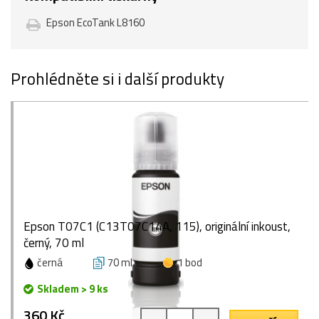
Epson EcoTank L8160
Prohlédněte si i další produkty
Epson T07C1 (C13T07C14A, 115), originální inkoust,
černý, 70 ml
černá
70 ml
1 bod
Skladem > 9 ks
360 Kč