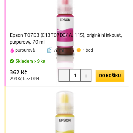
Epson T07D3 (C13T07D34A, 115), originální inkoust,
purpurový, 70 ml
purpurová
70 ml
1 bod
Skladem > 9 ks
362 Kč
-
+
DO KOŠÍKU
299 Kč bez DPH