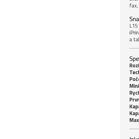
fax,
Sna
L151
iPri
a ta
Spe
Rozl
Tech
Poč
Mini
Rych
Prvn
Kapa
Kap
Max.