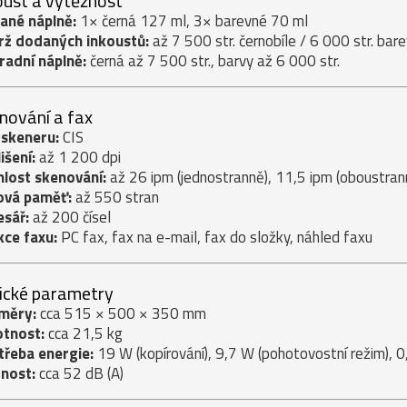
oust a výtěžnost
ané náplně:
1× černá 127 ml, 3× barevné 70 ml
rž dodaných inkoustů:
až 7 500 str. černobíle / 6 000 str. bar
radní náplně:
černá až 7 500 str., barvy až 6 000 str.
nování a fax
 skeneru:
CIS
išení:
až 1 200 dpi
hlost skenování:
až 26 ipm (jednostranně), 11,5 ipm (oboustrann
ová paměť:
až 550 stran
esář:
až 200 čísel
kce faxu:
PC fax, fax na e-mail, fax do složky, náhled faxu
ické parametry
měry:
cca 515 × 500 × 350 mm
tnost:
cca 21,5 kg
třeba energie:
19 W (kopírování), 9,7 W (pohotovostní režim), 0
čnost:
cca 52 dB (A)