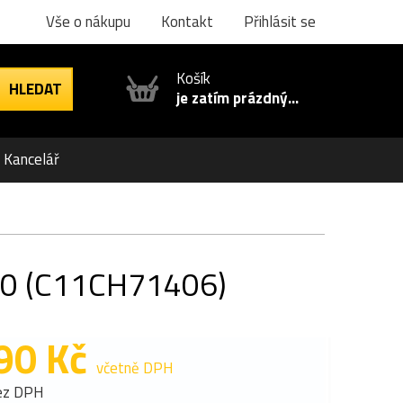
Vše o nákupu
Kontakt
Přihlásit se
Košík
je zatím prázdný...
Kancelář
180 (C11CH71406)
90 Kč
včetně DPH
ez DPH