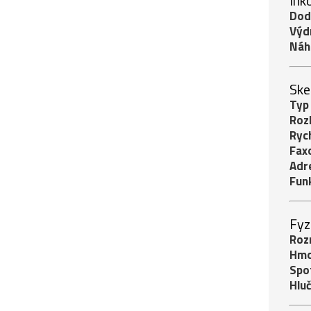
Ink
Dod
Výd
Náh
Ske
Typ
Rozl
Ryc
Fax
Adr
Fun
Fyz
Roz
Hmo
Spo
Hlu