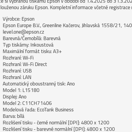
e si vybranou tiskárnu Epson v období od 1.4.2025 do 31.3.2026
louženou záruku Epson. Kompletní informace včetně registrace
Výrobce: Epson
Epson Europe B.V., Greenline Kačerov, Jihlavská 1558/21, 140
level.one@epson.cz
Barevná/Černobílá: Barevná
Typ tiskárny: Inkoustová
Maximální formát tisku: A3+
Rozhraní: Wi-Fi
Rozhraní: Wi-Fi Direct
Rozhraní: USB
Rozhraní: LAN
Automatický oboustranný tisk: Ano
Model 1: L15180
Displej: Ano
Model 2: C11CH71406
Modelová řada: EcoTank Business
Barva: bílá
Rozlišení tisku - černé normální [DPI]: 4800 x 1200
Rozlišení tisku - barevné normální [DPI]: 4800 x 1200