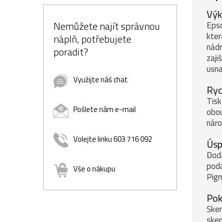
Výk
Nemůžete najít správnou
Epso
kter
náplň, potřebujete
nádr
poradit?
zaji
usna
Využijte náš chat
Ryc
Tisk
Pošlete nám e-mail
obou
náro
Volejte linku 603 716 092
Úsp
Doda
poda
Vše o nákupu
Pigm
Pok
Sken
sken