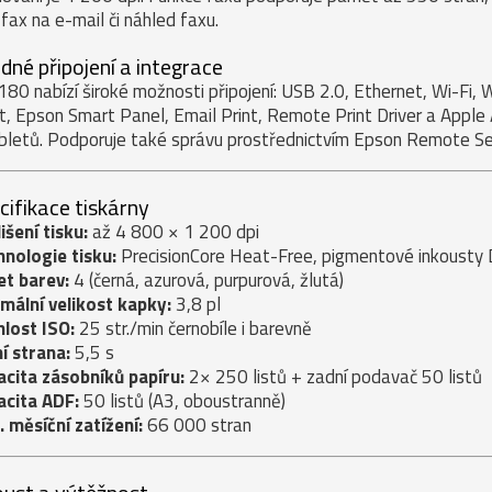
 fax na e-mail či náhled faxu.
dné připojení a integrace
80 nabízí široké možnosti připojení: USB 2.0, Ethernet, Wi-Fi, 
nt, Epson Smart Panel, Email Print, Remote Print Driver a Apple 
bletů. Podporuje také správu prostřednictvím Epson Remote Se
cifikace tiskárny
išení tisku:
až 4 800 × 1 200 dpi
nologie tisku:
PrecisionCore Heat-Free, pigmentové inkousty
et barev:
4 (černá, azurová, purpurová, žlutá)
mální velikost kapky:
3,8 pl
lost ISO:
25 str./min černobíle i barevně
í strana:
5,5 s
cita zásobníků papíru:
2× 250 listů + zadní podavač 50 listů
acita ADF:
50 listů (A3, oboustranně)
 měsíční zatížení:
66 000 stran