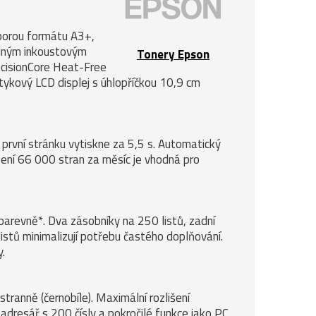
dporou formátu A3+,
telným inkoustovým
Tonery Epson
ecisionCore Heat-Free
otykový LCD displej s úhlopříčkou 10,9 cm
a první stránku vytiskne za 5,5 s. Automatický
ení 66 000 stran za měsíc je vhodná pro
barevně*. Dva zásobníky na 250 listů, zadní
tů minimalizují potřebu častého doplňování.
.
tranně (černobíle). Maximální rozlišení
adresář s 200 čísly a pokročilé funkce jako PC