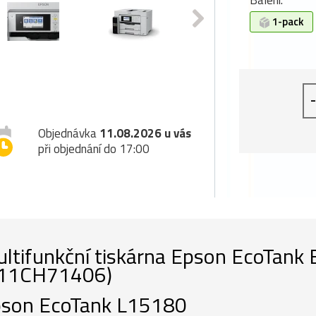
Balení:
1-pack
-
Objednávka
11.08.2026 u vás
při objednání do 17:00
ltifunkční tiskárna Epson EcoTank
C11CH71406)
son EcoTank L15180