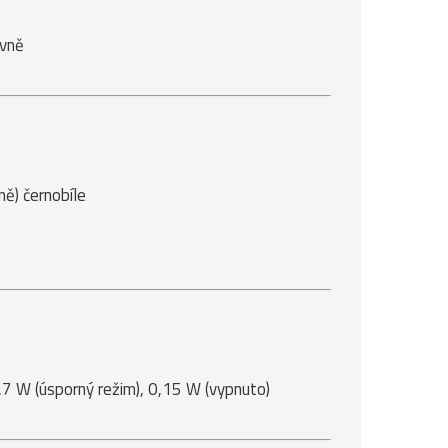
evně
ě) černobíle
,7 W (úsporný režim), 0,15 W (vypnuto)