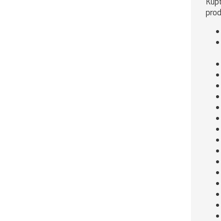
Kupt
prod