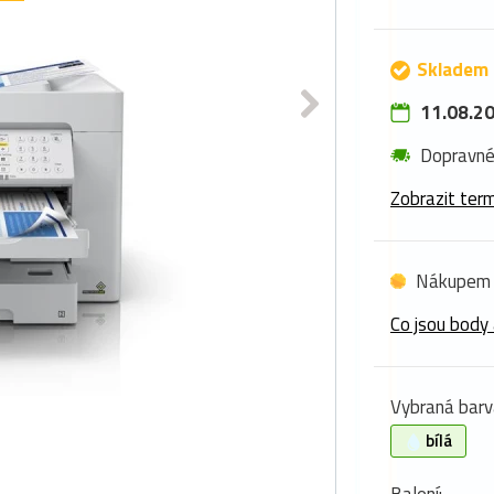
Skladem 
11.08.20
Dopravn
Zobrazit term
Nákupem 
Co jsou body 
Vybraná barv
bílá