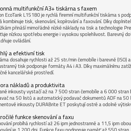
onná multifunkční A3+ tiskárna s faxem
n EcoTank L15180 je rychlá firemní multifunkční tiskárna s po
á kombinuje tisk, skenování, kopírování a faxování. Díky doplni
žkám přináší mimořádně nízké náklady na tisk a technologie Pr
šťuje nízkou spotřebu energie i vysokou spolehlivost. Barevný d
dňuje ovládání.
hlý a efektivní tisk
árna dosahuje rychlosti až 25 str./min černobíle i barevně (ISO) 
stranný tisk podporuje formáty A4 i A3. Díky maximálnímu zatíž
čné kancelářské prostředí.
ora nákladů a produktivita
né inkousty vystačí až na 7 500 stran černobíle a 6 000 stran 
vač na 50 listů a automatický podavač dokumentů ADF na 50 lis
entové inkousty DURABrite ET poskytují ostré a odolné výtisky
ročilé funkce skenování a faxu
ování probíhá rychlostí až 26 ipm jednostranně a 11,5 ipm obous
ování je 1 200 dpi. Funkce faxu podporuje paměť až 550 stran, 