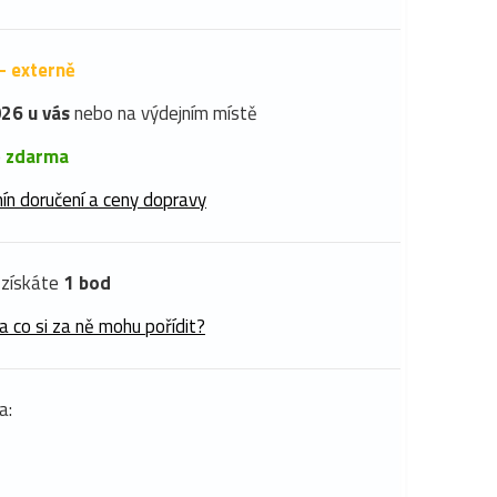
- externě
26 u vás
nebo na výdejním místě
é
zdarma
ín doručení a ceny dopravy
získáte
1 bod
a co si za ně mohu pořídit?
a: