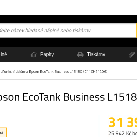
lně
Papíry
Tiskárny
tifunkční tiskárna Epson EcoTank Business L15180 (C11CH71406)
 Epson EcoTank Business L15
31 3
ci
25 942 Kč b