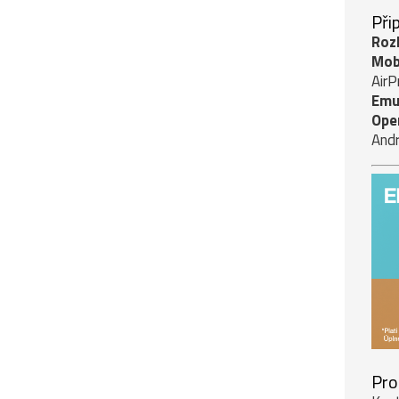
Při
Roz
Mobi
AirP
Emu
Ope
Andr
Pro