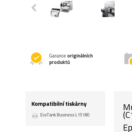
Garance
originálních
produktů
Kompatibilní tiskárny
Mu
(
EcoTank Business L15180
Ep