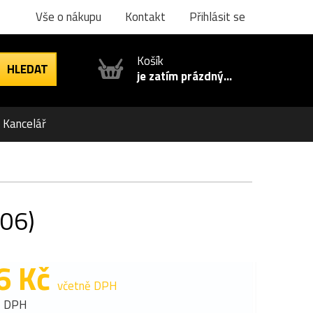
Vše o nákupu
Kontakt
Přihlásit se
Košík
je zatím prázdný...
Kancelář
006)
6 Kč
včetně DPH
z DPH