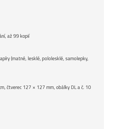
ní, až 99 kopií
papíry (matné, lesklé, pololesklé, samolepky,
 cm, čtverec 127 × 127 mm, obálky DL a č. 10