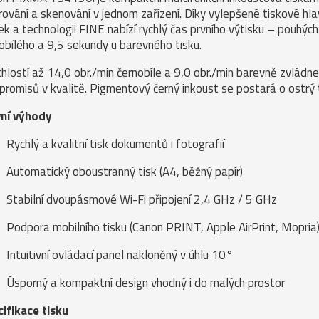
rování a skenování v jednom zařízení. Díky vylepšené tiskové hl
ek a technologii FINE nabízí rychlý čas prvního výtisku – pouhýc
obílého a 9,5 sekundy u barevného tisku.
chlostí až 14,0 obr./min černobíle a 9,0 obr./min barevně zvládn
romisů v kvalitě. Pigmentový černý inkoust se postará o ostrý t
vní výhody
Rychlý a kvalitní tisk dokumentů i fotografií
Automatický oboustranný tisk (A4, běžný papír)
Stabilní dvoupásmové Wi-Fi připojení 2,4 GHz / 5 GHz
Podpora mobilního tisku (Canon PRINT, Apple AirPrint, Mopria
Intuitivní ovládací panel nakloněný v úhlu 10°
Úsporný a kompaktní design vhodný i do malých prostor
ifikace tisku