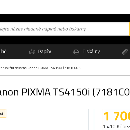
lně
Papíry
Tiskárny
tifunkční tiskárna Canon PIXMA TS4150i (7181C006)
 Canon PIXMA TS4150i (7181C
1 70
ci
1 410 Kč be