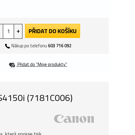
+
PŘIDAT DO KOŠÍKU
Nákup po telefonu
603 716 092
Přidat do “Moje produkty”
TS4150i (7181C006)
 která spojuje tisk,