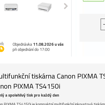
-
Objednávka
11.08.2026 u vás
při objednání do 17:00
ltifunkční tiskárna Canon PIXMA 
non PIXMA TS4150i
lý a spolehlivý tisk pro každý den
n PIXMA TS4150i je kompaktní multifunkční inkoustová tiskárna,