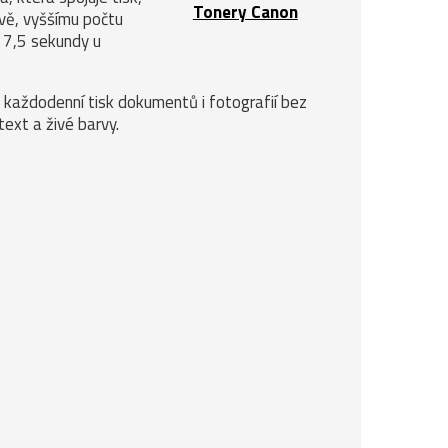
Tonery Canon
avě, vyššímu počtu
h 7,5 sekundy u
e každodenní tisk dokumentů i fotografií bez
ext a živé barvy.
)