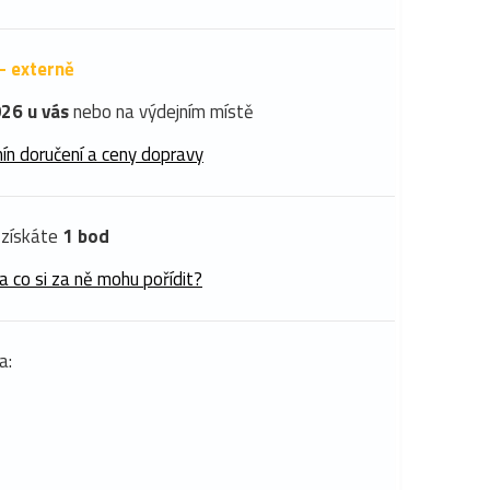
- externě
26 u vás
nebo na výdejním místě
ín doručení a ceny dopravy
získáte
1 bod
a co si za ně mohu pořídit?
a: