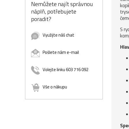
Nemůžete najít správnou
kopí
náplň, potřebujete
trys
poradit?
čern
S ry
Využijte náš chat
komp
Hla
Pošlete nám e-mail
Volejte linku 603 716 092
Vše o nákupu
Spec