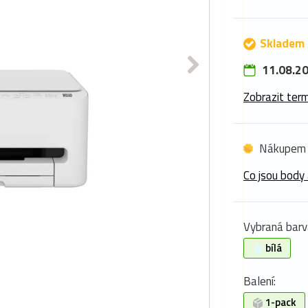
Skladem 
11.08.20
Zobrazit term
Nákupem 
Co jsou body 
Vybraná barv
bílá
Balení:
1-pack