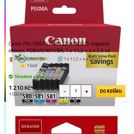
Canon PGI-580/CLI-581 (2078C007), originální
inkoust, PGBK/C/M/Y/BK, 1 x 11,2 + 4 x 5,6 ml
PGBK/C/M/Y/BK
1 x 11,2 + 4 x 5,6 ml
1 bod
Skladem > 9 ks
1 210 Kč
-
+
DO KOŠÍKU
1 000 Kč bez DPH