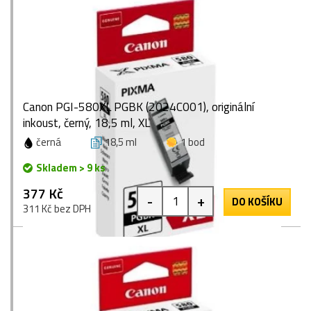
Canon PGI-580XL PGBK (2024C001), originální
inkoust, černý, 18,5 ml, XL
černá
18,5 ml
1 bod
Skladem > 9 ks
377 Kč
-
+
DO KOŠÍKU
311 Kč bez DPH