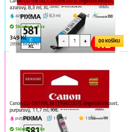
Canon CLI-581XL C (2049C001), originální inkoust,
azurový, 8,3 ml, XL
azurová
8,3 ml
1 bod
Skladem > 9 ks
349 Kč
-
+
DO KOŠÍKU
289 Kč bez DPH
Canon CLI-581XXL M (1996C001), originální inkoust,
purpurový, 11,7 ml, XXL
purpurová
11,7 ml
1 bod
Skladem > 9 ks