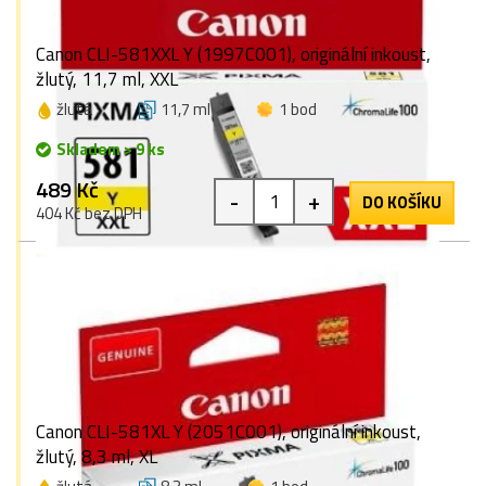
Canon CLI-581XXL Y (1997C001), originální inkoust,
žlutý, 11,7 ml, XXL
žlutá
11,7 ml
1 bod
Skladem > 9 ks
489 Kč
-
+
DO KOŠÍKU
404 Kč bez DPH
Canon CLI-581XL Y (2051C001), originální inkoust,
žlutý, 8,3 ml, XL