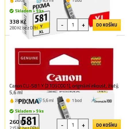
žlutá
8,3 ml
1 bod
Skladem > 9 ks
338 Kč
-
+
DO KOŠÍKU
280 Kč bez DPH
Canon CLI-581 Y (2105C001), originální inkoust, žlutý,
5,6 ml
žlutá
5,6 ml
1 bod
Skladem > 9 ks
260 Kč
-
+
DO KOŠÍKU
215 Kč bez DPH