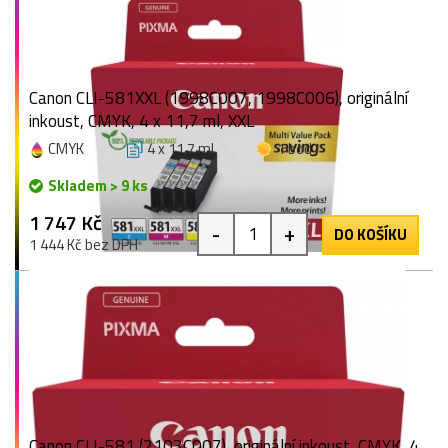
Canon CLI-581XXL (1998C007, 1998C006), originální
inkoust, CMYK, 4 x 11,7 ml, XXL
CMYK
4 x 11,7 ml
1 bod
Skladem > 9 ks
1 747 Kč
-
+
DO KOŠÍKU
1 444 Kč bez DPH
Canon CLI-581 (2103C007), originální inkoust, CMYK, 4