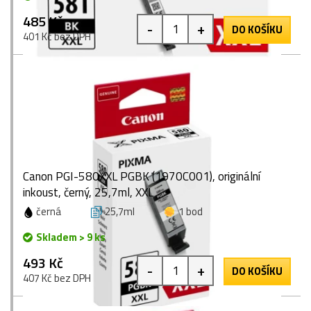
485 Kč
-
+
DO KOŠÍKU
401 Kč bez DPH
Canon PGI-580XXL PGBK (1970C001), originální
inkoust, černý, 25,7ml, XXL
černá
25,7ml
1 bod
Skladem > 9 ks
493 Kč
-
+
DO KOŠÍKU
407 Kč bez DPH