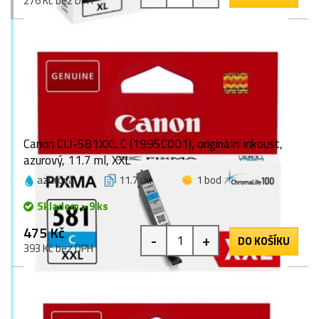
276 Kč bez DPH
Canon CLI-581XXL C (1995C001), originální inkoust,
azurový, 11.7 ml, XXL
azurová
11.7 ml
1 bod
Skladem > 9 ks
475 Kč
-
+
DO KOŠÍKU
393 Kč bez DPH