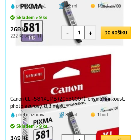
photo azurová
5,6 ml
1 bod
Skladem > 9 ks
268 Kč
-
+
DO KOŠÍKU
222 Kč bez DPH
Canon CLI-581XL PB (2053C001), originální inkoust,
photo azurový, 8,3 ml, XL
photo azurová
8,3 ml
1 bod
Skladem > 9 ks
349 Kč