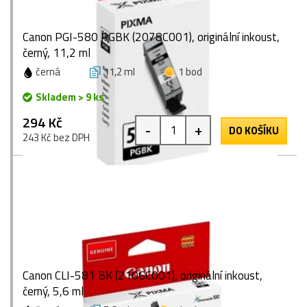
Canon PGI-580 PGBK (2078C001), originální inkoust,
černý, 11,2 ml
černá
11,2 ml
1 bod
Skladem > 9 ks
294 Kč
-
+
DO KOŠÍKU
243 Kč bez DPH
Canon CLI-581 BK (2106C001), originální inkoust,
černý, 5,6 ml