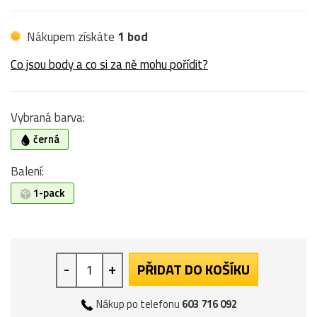
Nákupem získáte
1 bod
Co jsou body a co si za ně mohu pořídit?
Vybraná barva:
černá
Balení:
1-pack
-
+
PŘIDAT DO KOŠÍKU
Nákup po telefonu
603 716 092