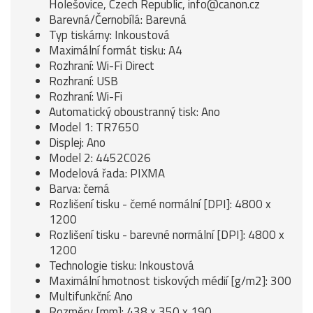
Holešovice, Czech Republic, info@canon.cz
Barevná/Černobílá: Barevná
Typ tiskárny: Inkoustová
Maximální formát tisku: A4
Rozhraní: Wi-Fi Direct
Rozhraní: USB
Rozhraní: Wi-Fi
Automatický oboustranný tisk: Ano
Model 1: TR7650
Displej: Ano
Model 2: 4452C026
Modelová řada: PIXMA
Barva: černá
Rozlišení tisku - černé normální [DPI]: 4800 x
1200
Rozlišení tisku - barevné normální [DPI]: 4800 x
1200
Technologie tisku: Inkoustová
Maximální hmotnost tiskových médií [g/m2]: 300
Multifunkční: Ano
Rozměry [mm]: 438 x 350 x 190