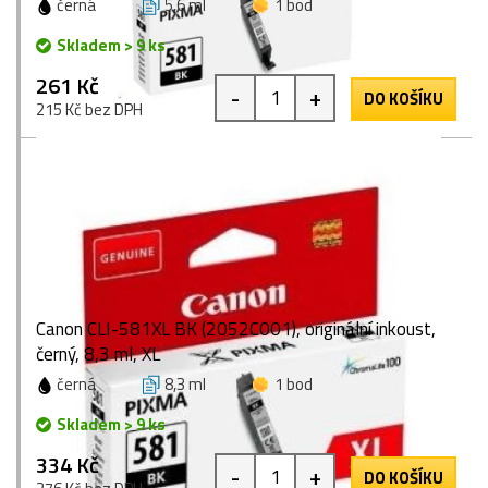
černá
5,6 ml
1 bod
Skladem > 9 ks
261 Kč
-
+
DO KOŠÍKU
215 Kč bez DPH
Canon CLI-581XL BK (2052C001), originální inkoust,
černý, 8,3 ml, XL
černá
8,3 ml
1 bod
Skladem > 9 ks
334 Kč
-
+
DO KOŠÍKU