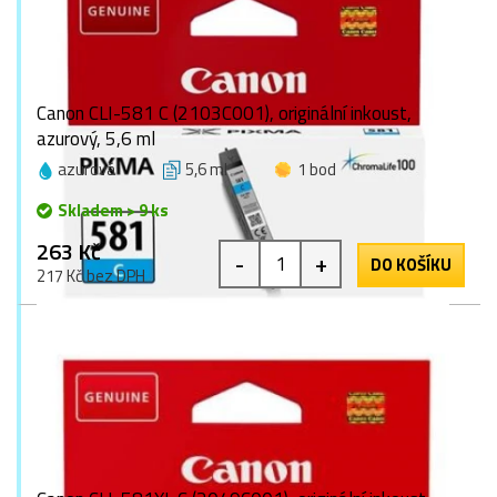
Canon CLI-581 C (2103C001), originální inkoust,
azurový, 5,6 ml
azurová
5,6 ml
1 bod
Skladem > 9 ks
263 Kč
-
+
DO KOŠÍKU
217 Kč bez DPH