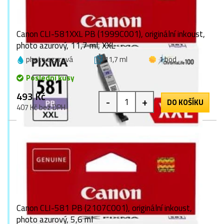
Canon CLI-581XXL PB (1999C001), originální inkoust,
photo azurový, 11,7 ml, XXL
photo azurová
11,7 ml
1 bod
Poslední kusy
493 Kč
-
+
DO KOŠÍKU
407 Kč bez DPH
Canon CLI-581 PB (2107C001), originální inkoust,
photo azurový, 5,6 ml