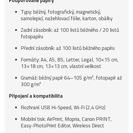
Podporované papíry
Typy: běžný, fotografický, magnetický,
samolepicí, nažehlovací fólie, karton, obálky
Zadní zásobník: až 100 listů běžného / 20 listů
fotopapíru
Přední zásobník: až 100 listů běžného papíru
Formáty: A4, A5, B5, Letter, Legal, 10×15 cm,
13×18 cm, 13×13 cm, vlastní velikost
Gramáž: běžný papír 64–105 g/m², fotopapír až
300 g/m²
Připojení a kompatibilita
Rozhraní: USB Hi-Speed, Wi-Fi (2,4 GHz)
Mobilní tisk: AirPrint, Mopria, Canon PRINT,
Easy-PhotoPrint Editor, Wireless Direct