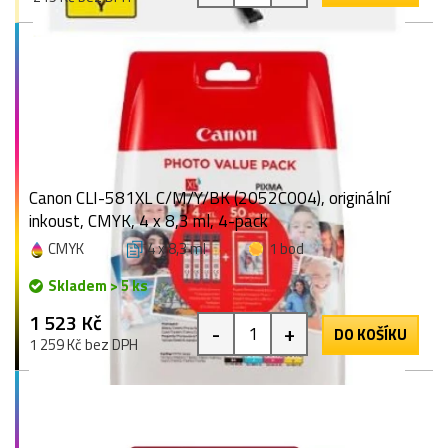
Canon CLI-581XL C/M/Y/BK (2052C004), originální
inkoust, CMYK, 4 x 8,3 ml, 4-pack
CMYK
4 x 8,3 ml
1 bod
Skladem > 5 ks
1 523 Kč
-
+
DO KOŠÍKU
1 259 Kč bez DPH