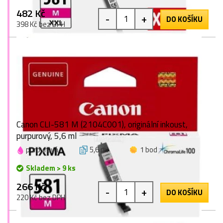
482 Kč
-
+
DO KOŠÍKU
398 Kč bez DPH
Canon CLI-581 M (2104C001), originální inkoust,
purpurový, 5,6 ml
purpurová
5,6 ml
1 bod
Skladem > 9 ks
266 Kč
-
+
DO KOŠÍKU
220 Kč bez DPH