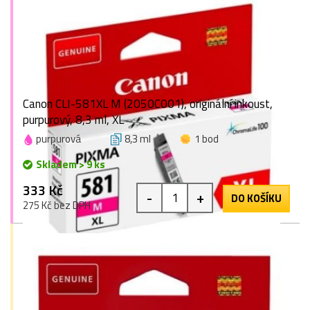
Canon CLI-581XL M (2050C001), originální inkoust,
purpurový, 8,3 ml, XL
purpurová
8,3 ml
1 bod
Skladem > 9 ks
333 Kč
-
+
DO KOŠÍKU
275 Kč bez DPH