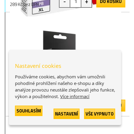
-
+
DO KOŠÍKU
289 Kč bez DPH
Canon PGI-580XXL PGBK (1970C001), TOREX®
Nastavení cookies
inkoust, černý, 25,7ml, XXL
Používáme cookies, abychom vám umožnili
černá
25,7ml
29 bodů
pohodlné prohlížení našeho e-shopu a díky
analýze provozu neustále zlepšovali jeho funkce,
Skladem > 9 ks
výkon a použitelnost.
Více informací
436 Kč
-
+
DO KOŠÍKU
360 Kč bez DPH
SOUHLASÍM
NASTAVENÍ
VŠE VYPNUTO