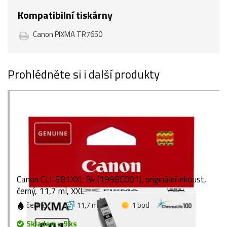
Kompatibilní tiskárny
Canon PIXMA TR7650
Prohlédněte si i další produkty
Canon CLI-581XXL Bk (1998C001), originální inkoust,
černý, 11,7 ml, XXL
černá
11,7 ml
1 bod
Skladem > 9 ks