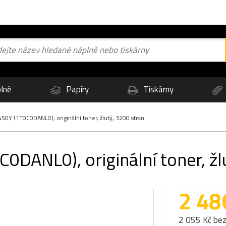
lně
Papíry
Tiskárny
0Y (1T0C0DANL0), originální toner, žlutý, 3200 stran
DANL0), originální toner, žl
2 48
2 055 Kč be