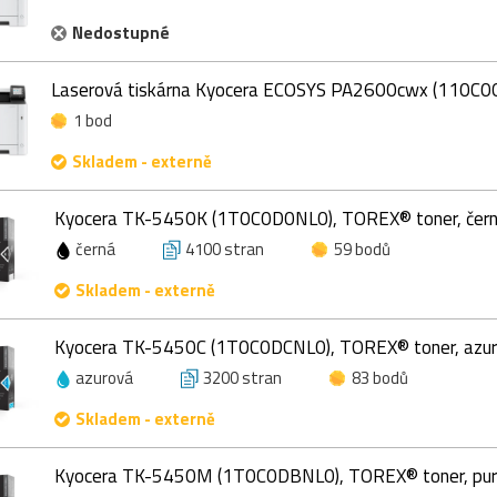
Nedostupné
Laserová tiskárna Kyocera ECOSYS PA2600cwx (110C0
1 bod
Skladem - externě
Kyocera TK-5450K (1T0C0D0NL0), TOREX® toner, čern
černá
4100 stran
59 bodů
Skladem - externě
Kyocera TK-5450C (1T0C0DCNL0), TOREX® toner, azur
azurová
3200 stran
83 bodů
Skladem - externě
Kyocera TK-5450M (1T0C0DBNL0), TOREX® toner, purp