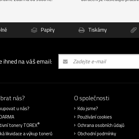
lně
Papíry
Tiskárny
e ihned na váš email:
ybrat nás?
O společnosti
kupovat u nás?
Kdo jsme?
ZDARMA
Používání cookies
®
tivní tonery TOREX
Ochrana osobních údajů
cká likvidace a výkup tonerů
Obchodní podmínky