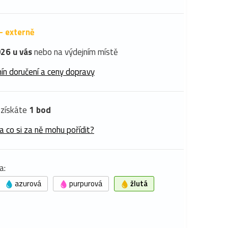
- externě
26 u vás
nebo na výdejním místě
ín doručení a ceny dopravy
získáte
1 bod
a co si za ně mohu pořídit?
a:
azurová
purpurová
žlutá