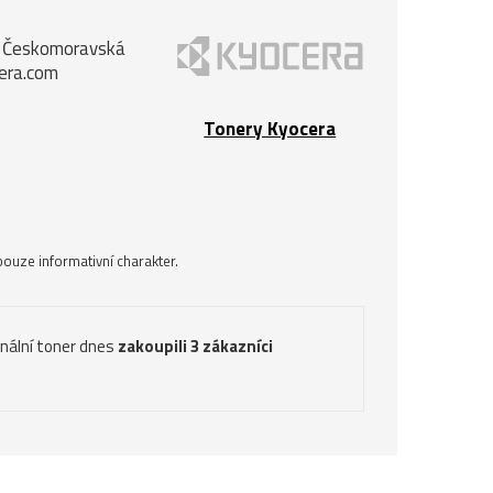
k, Českomoravská
cera.com
Tonery Kyocera
ouze informativní charakter.
inální toner dnes
zakoupili 3 zákazníci