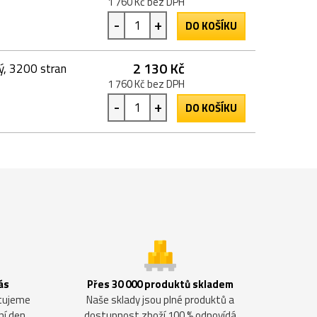
1 760 Kč bez DPH
-
+
DO KOŠÍKU
2 130 Kč
, 3200 stran
1 760 Kč bez DPH
-
+
DO KOŠÍKU
ás
Přes 30 000 produktů skladem
ntujeme
Naše sklady jsou plné produktů a
ní den.
dostupnost zboží 100 % odpovídá