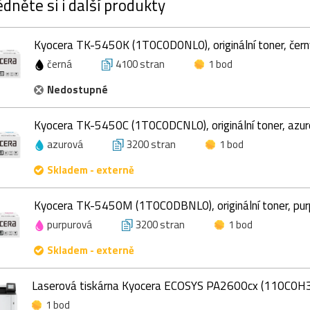
dněte si i další produkty
Kyocera TK-5450K (1T0C0D0NL0), originální toner, čern
černá
4100 stran
1 bod
Nedostupné
Kyocera TK-5450C (1T0C0DCNL0), originální toner, azur
azurová
3200 stran
1 bod
Skladem - externě
Kyocera TK-5450M (1T0C0DBNL0), originální toner, pur
purpurová
3200 stran
1 bod
Skladem - externě
Laserová tiskárna Kyocera ECOSYS PA2600cx (110C0H
1 bod