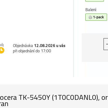
Balení:
1-pack
-
Objednávka
12.08.2026 u vás
při objednání do 17:00
ocera TK-5450Y (1T0C0DANL0), origi
ran