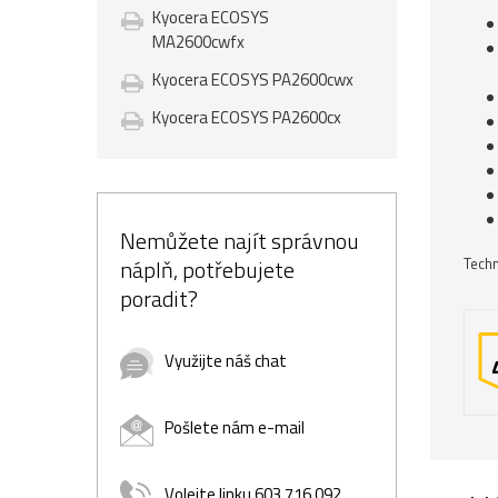
Kyocera ECOSYS
MA2600cwfx
Kyocera ECOSYS PA2600cwx
Kyocera ECOSYS PA2600cx
Nemůžete najít správnou
náplň, potřebujete
Techn
poradit?
Využijte náš chat
Pošlete nám e-mail
Volejte linku 603 716 092