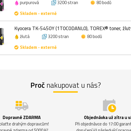
purpurová
3200 stran
80 bodů
Skladem - externě
Kyocera TK-5450Y (1T0C0DANL0), TOREX® toner, žlutý
žlutá
3200 stran
80 bodů
Skladem - externě
Proč
nakupovat u nás?
Dopravné ZDARMA
Objednávka už zítra u v
plaťte drahým dopravcům!
Při objednávce do 17:00 gara
pravné zdarma od 5000 Kč.
doručení již následující pracov