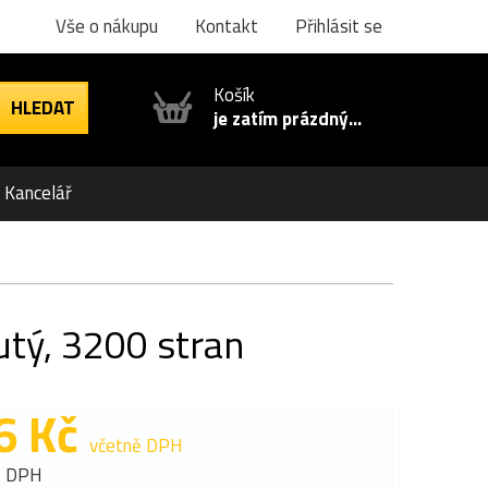
Vše o nákupu
Kontakt
Přihlásit se
Košík
je zatím prázdný...
Kancelář
utý, 3200 stran
6 Kč
včetně DPH
z DPH