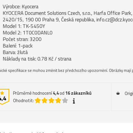
Výrobce: Kyocera
KYOCERA Document Solutions Czech, s.r.o., Harfa Office Par
2420/15, 190 00 Praha 9, Česká republika, info.cz@dcz.kyo
Model 1: TK-5450Y
Model 2: 1T0C0DANL0
Počet stran: 3200
Balení: 1-pack
Barva: žlutá
Náklady na tisk: 0.78 Kč / strana
ické specifikace se mohou změnit bez předchozího upozornění. Obrázky mají p
Průměrné hodnocení
4,4
od
16
zákazníků
Orig
4,4
Ohodnotit: