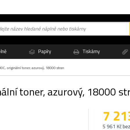
lně
Papíry
Tiskárny
C, originální toner, azurový, 18000 stran
ální toner, azurový, 18000 st
7 21
5 961 Kč be