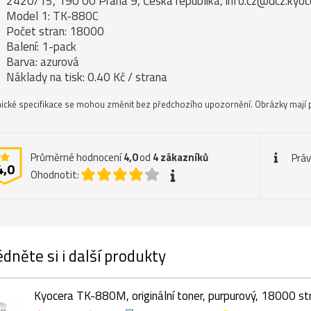
2420/15, 190 00 Praha 9, Česká republika, info.cz@dcz.kyo
Model 1: TK-880C
Počet stran: 18000
Balení: 1-pack
Barva: azurová
Náklady na tisk: 0.40 Kč / strana
ické specifikace se mohou změnit bez předchozího upozornění. Obrázky mají p
Průměrné hodnocení
4,0
od
4
zákazníků
Práv
4,0
Ohodnotit:
dněte si i další produkty
Kyocera TK-880M, originální toner, purpurový, 18000 st