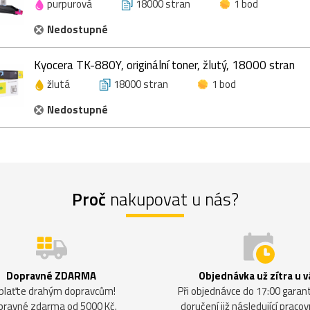
purpurová
18000 stran
1 bod
Nedostupné
Kyocera TK-880Y, originální toner, žlutý, 18000 stran
žlutá
18000 stran
1 bod
Nedostupné
Proč
nakupovat u nás?
Dopravné ZDARMA
Objednávka už zítra u v
plaťte drahým dopravcům!
Při objednávce do 17:00 gara
pravné zdarma od 5000 Kč.
doručení již následující pracov