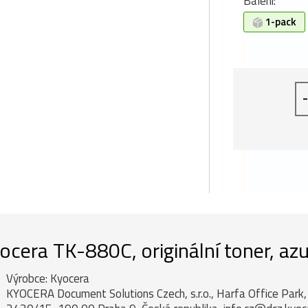
Balení:
1-pack
-
ocera TK-880C, originální toner, az
Výrobce: Kyocera
KYOCERA Document Solutions Czech, s.r.o., Harfa Office Par