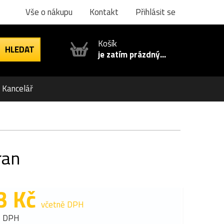
Vše o nákupu
Kontakt
Přihlásit se
Košík
je zatím prázdný...
Kancelář
ran
3 Kč
včetně DPH
z DPH