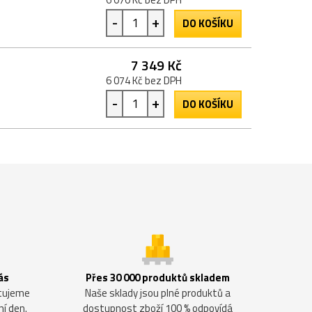
-
+
DO KOŠÍKU
7 349 Kč
6 074 Kč bez DPH
-
+
DO KOŠÍKU
ás
Přes 30 000 produktů skladem
ntujeme
Naše sklady jsou plné produktů a
ní den.
dostupnost zboží 100 % odpovídá