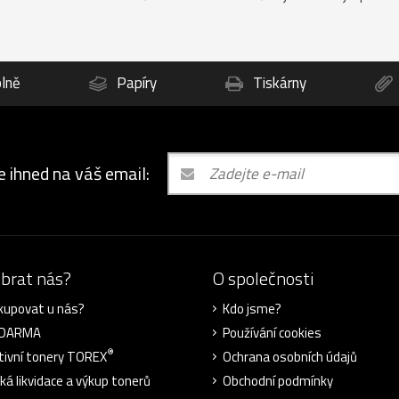
lně
Papíry
Tiskárny
e ihned na váš email:
ybrat nás?
O společnosti
kupovat u nás?
Kdo jsme?
ZDARMA
Používání cookies
®
tivní tonery TOREX
Ochrana osobních údajů
cká likvidace a výkup tonerů
Obchodní podmínky