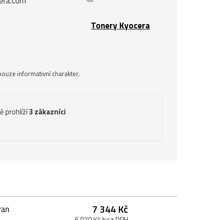
cera.com
Tonery Kyocera
ouze informativní charakter.
ě prohlíží
3 zákazníci
7 344 Kč
ran
6 070 Kč bez DPH