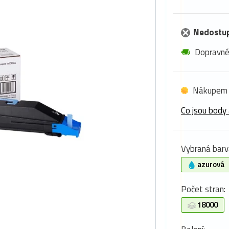
Nedostu
Dopravn
Nákupem 
Co jsou body 
Vybraná barv
azurová
Počet stran:
18000