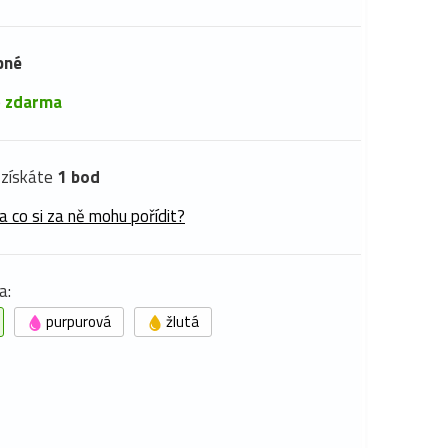
pné
é
zdarma
získáte
1 bod
a co si za ně mohu pořídit?
a:
purpurová
žlutá