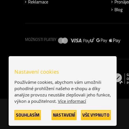
Reklamace
Pronáje
Blog
MOŽNOSTI PLATBY
Nastavení cookies
Používáme cookies, abychom vám umožnili
pohodlné prohlížení našeho e-shopu a díky
analýze provozu neustále zlepšovali jeho funkce,
výkon a použitelnost.
Více informací
SOUHLASÍM
NASTAVENÍ
VŠE VYPNUTO