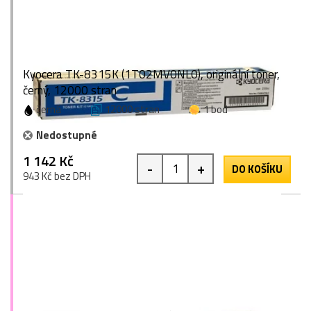
Kyocera TK-8315K (1T02MV0NL0), originální toner,
černý, 12000 stran
černá
12000 stran
1 bod
Nedostupné
1 142 Kč
-
+
DO KOŠÍKU
943 Kč bez DPH