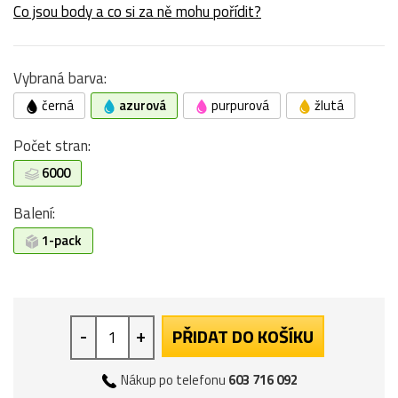
Co jsou body a co si za ně mohu pořídit?
Vybraná barva:
černá
azurová
purpurová
žlutá
Počet stran:
6000
Balení:
1-pack
-
+
PŘIDAT DO KOŠÍKU
Nákup po telefonu
603 716 092