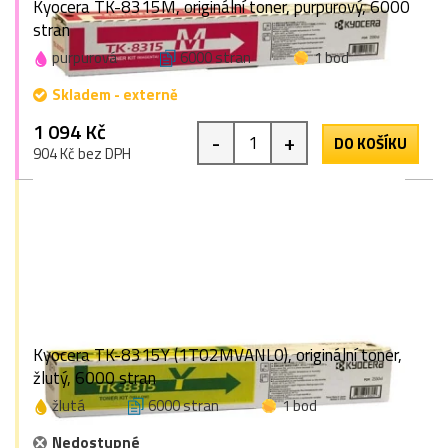
Kyocera TK-8315M, originální toner, purpurový, 6000
stran
purpurová
6000 stran
1 bod
Skladem - externě
1 094 Kč
-
+
DO KOŠÍKU
904 Kč bez DPH
Kyocera TK-8315Y (1T02MVANL0), originální toner,
žlutý, 6000 stran
žlutá
6000 stran
1 bod
Nedostupné