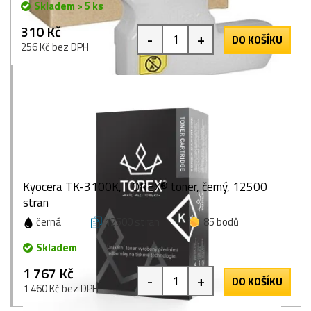
Skladem > 5 ks
310 Kč
-
+
DO KOŠÍKU
256 Kč bez DPH
Kyocera TK-3100K, TOREX® toner, černý, 12500
stran
černá
12500 stran
85 bodů
Skladem
1 767 Kč
-
+
DO KOŠÍKU
1 460 Kč bez DPH