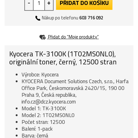
-
+
PŘIDAT DO KOŠÍKU
Nákup po telefonu
603 716 092
Přidat do “Moje produkty”
Kyocera TK-3100K (1T02MS0NL0),
originální toner, černý, 12500 stran
Výrobce: Kyocera
KYOCERA Document Solutions Czech, s.r.o., Harfa
Office Park, Českomoravská 2420/15, 190 00
Praha 9, Česká republika,
info.cz@dcz.kyocera.com
Model 1: TK-3100K
Model 2: 1T02MS0NL0
Počet stran: 12500
Balení: 1-pack
Barva: černá