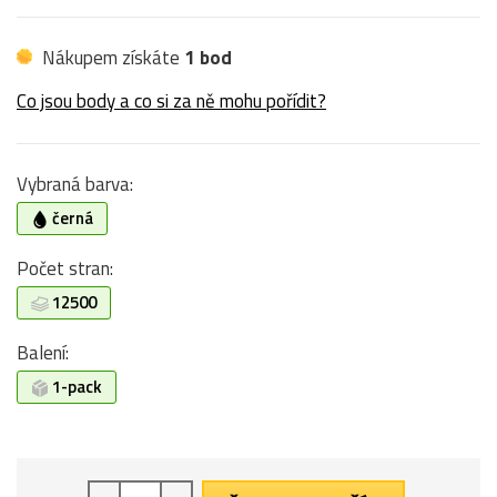
Nákupem získáte
1 bod
Co jsou body a co si za ně mohu pořídit?
Vybraná barva:
černá
Počet stran:
12500
Balení:
1-pack