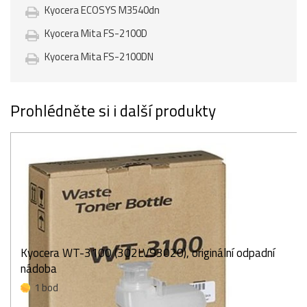
Kyocera ECOSYS M3540dn
Kyocera Mita FS-2100D
Kyocera Mita FS-2100DN
Prohlédněte si i další produkty
Kyocera WT-3100 (302LV93020), originální odpadní
nádoba
1 bod