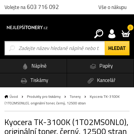
603 716 092
Vše o nákupu
Volejte na
0
Náplně
Papíry
Tiskárny
Kancelář
Úvod
Produkty pro tiskárny
Tonery
Kyocera TK-3100K
(1T02MS0NL0), originální toner, černý, 12500 stran
Kyocera TK-3100K (1T02MS0NL0),
originální toner, černý, 12500 stran