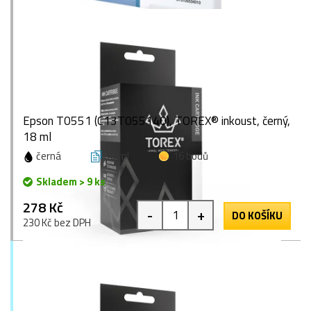
Epson T0551 (C13T055140), TOREX® inkoust, černý,
18 ml
černá
18 ml
16 bodů
Skladem > 9 ks
278 Kč
-
+
DO KOŠÍKU
230 Kč bez DPH