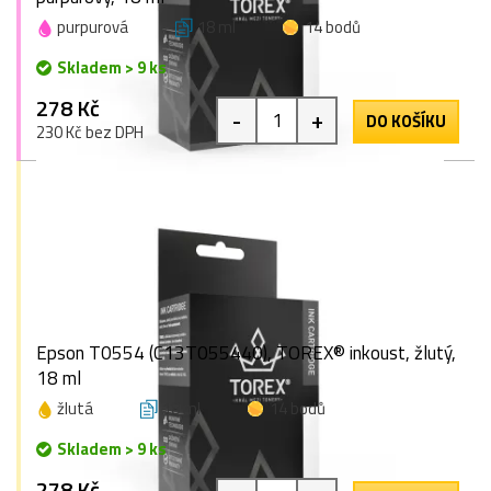
purpurová
18 ml
14 bodů
Skladem > 9 ks
278 Kč
-
+
DO KOŠÍKU
230 Kč bez DPH
Epson T0554 (C13T055440), TOREX® inkoust, žlutý,
18 ml
žlutá
18 ml
14 bodů
Skladem > 9 ks
278 Kč