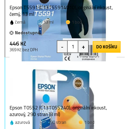
Epson T5591 (C13T55914010), originální inkoust,
černý, 13 ml
černá
13 ml
1 bod
Nedostupné
446 Kč
-
+
DO KOŠÍKU
369 Kč bez DPH
Epson T0552 (C13T055240), originální inkoust,
azurový, 290 stran (8 ml)
azurová
290 stran
1 bod