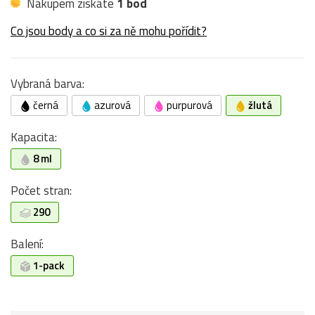
Nákupem získáte
1 bod
Co jsou body a co si za ně mohu pořídit?
Vybraná barva:
černá
azurová
purpurová
žlutá
Kapacita:
8 ml
Počet stran:
290
Balení:
1-pack