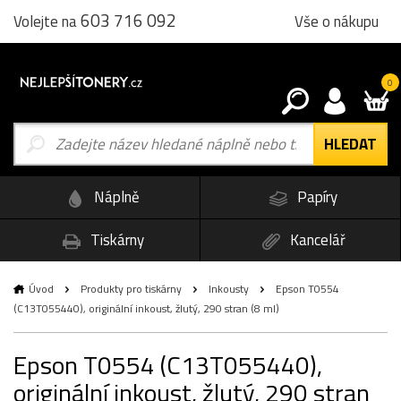
603 716 092
Vše o nákupu
Volejte na
0
Náplně
Papíry
Tiskárny
Kancelář
Úvod
Produkty pro tiskárny
Inkousty
Epson T0554
(C13T055440), originální inkoust, žlutý, 290 stran (8 ml)
Epson T0554 (C13T055440),
originální inkoust, žlutý, 290 stran