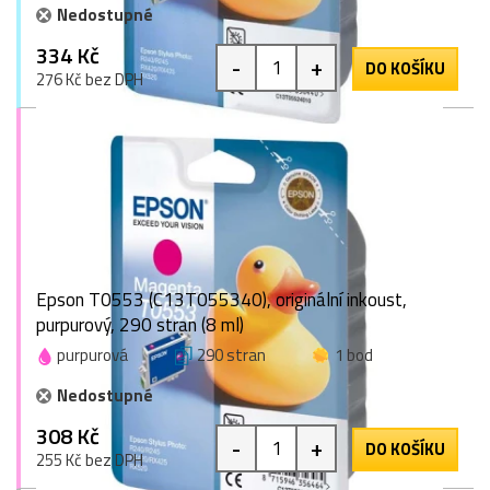
Nedostupné
334 Kč
-
+
DO KOŠÍKU
276 Kč bez DPH
Epson T0553 (C13T055340), originální inkoust,
purpurový, 290 stran (8 ml)
purpurová
290 stran
1 bod
Nedostupné
308 Kč
-
+
DO KOŠÍKU
255 Kč bez DPH