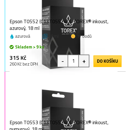
Epson T0552 (C13T055240), TOREX® inkoust,
azurový, 18 ml
azurová
18 ml
17 bodů
Skladem > 9 ks
315 Kč
-
+
DO KOŠÍKU
260 Kč bez DPH
Epson T0553 (C13T055340), TOREX® inkoust,
purpurový, 18 ml