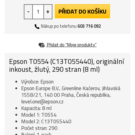
-
+
PŘIDAT DO KOŠÍKU
Nákup po telefonu
603 716 092
Přidat do “Moje produkty”
Epson T0554 (C13T055440), originální
inkoust, žlutý, 290 stran (8 ml)
Výrobce: Epson
Epson Europe B.V., Greenline Kačerov, Jihlavská
1558/21, 140 00 Praha, Česká republika,
level.one@epson.cz
Kapacita: 8 ml
Model 1: T0554
Model 2: C13T055440
Počet stran: 290
Balení: 1-pack