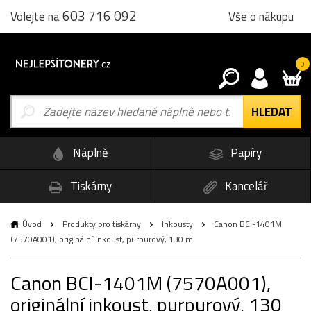
603 716 092
Vše o nákupu
Volejte na
0
Náplně
Papíry
Tiskárny
Kancelář
Úvod
Produkty pro tiskárny
Inkousty
Canon BCI-1401M
(7570A001), originální inkoust, purpurový, 130 ml
Canon BCI-1401M (7570A001),
originální inkoust, purpurový, 130