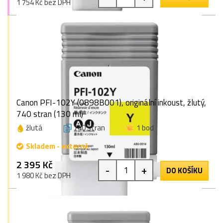
1 754 Kč bez DPH
Canon PFI-102Y (0898B001), originální inkoust, žlutý,
740 stran (130 ml)
žlutá
740 stran
1 bod
Skladem - externě
2 395 Kč
-
+
DO KOŠÍKU
1 980 Kč bez DPH