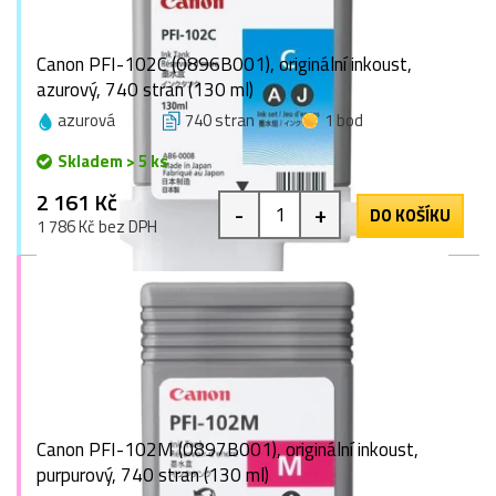
Canon PFI-102C (0896B001), originální inkoust,
azurový, 740 stran (130 ml)
azurová
740 stran
1 bod
Skladem > 5 ks
2 161 Kč
-
+
DO KOŠÍKU
1 786 Kč bez DPH
Canon PFI-102M (0897B001), originální inkoust,
purpurový, 740 stran (130 ml)