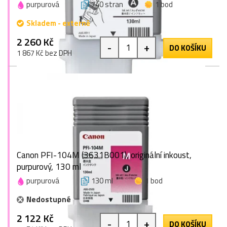
purpurová
740 stran
1 bod
Skladem - externě
2 260 Kč
-
+
DO KOŠÍKU
1 867 Kč bez DPH
Canon PFI-104M (3631B001), originální inkoust,
purpurový, 130 ml
purpurová
130 ml
1 bod
Nedostupné
2 122 Kč
-
+
DO KOŠÍKU