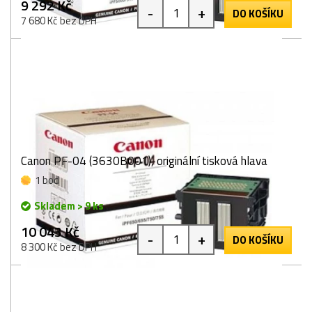
9 292 Kč
-
+
DO KOŠÍKU
7 680 Kč bez DPH
Canon PF-04 (3630B001), originální tisková hlava
1 bod
Skladem > 9 ks
10 043 Kč
-
+
DO KOŠÍKU
8 300 Kč bez DPH