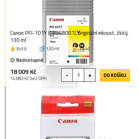
Canon PFI-101Y (0886B001), originální inkoust, žlutý,
130 ml
žlutá
130 ml
1 bod
Nedostupné
18 009 Kč
-
+
DO KOŠÍKU
14 883 Kč bez DPH