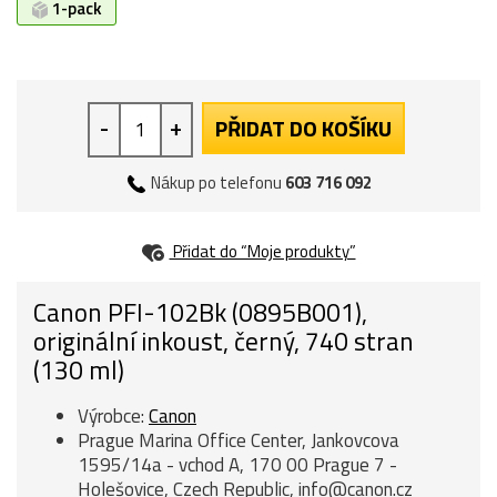
1-pack
-
+
PŘIDAT DO KOŠÍKU
Nákup po telefonu
603 716 092
Přidat do “Moje produkty”
Canon PFI-102Bk (0895B001),
originální inkoust, černý, 740 stran
(130 ml)
Výrobce:
Canon
Prague Marina Office Center, Jankovcova
1595/14a - vchod A, 170 00 Prague 7 -
Holešovice, Czech Republic, info@canon.cz