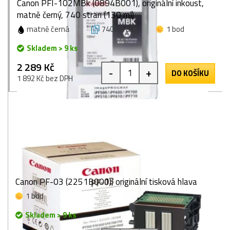
Canon PFI-102MBk (0894B001), originální inkoust,
matně černý, 740 stran (130 ml)
matně černá
740 stran
1 bod
Skladem > 9 ks
2 289 Kč
-
+
DO KOŠÍKU
1 892 Kč bez DPH
Canon PF-03 (2251B001), originální tisková hlava
1 bod
Skladem > 9 ks