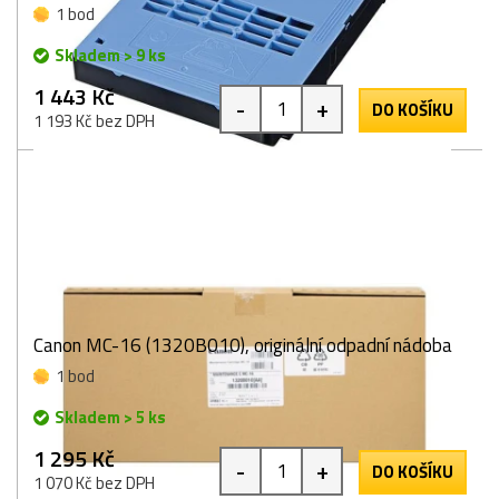
1 bod
Skladem > 9 ks
1 443 Kč
-
+
DO KOŠÍKU
1 193 Kč bez DPH
Canon MC-16 (1320B010), originální odpadní nádoba
1 bod
Skladem > 5 ks
1 295 Kč
-
+
DO KOŠÍKU
1 070 Kč bez DPH