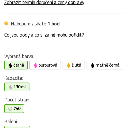
Zobrazit termín doručení a ceny dopravy
Nákupem získáte
1 bod
Co jsou body a co si za ně mohu pořídit?
Vybraná barva:
černá
purpurová
žlutá
matně černá
Kapacita:
130 ml
Počet stran:
740
Balení: