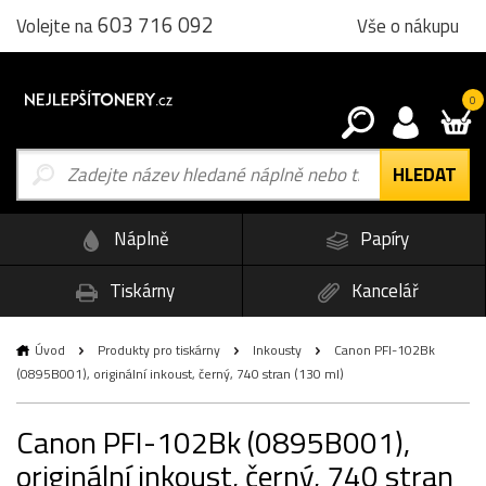
603 716 092
Vše o nákupu
Volejte na
0
Náplně
Papíry
Tiskárny
Kancelář
Úvod
Produkty pro tiskárny
Inkousty
Canon PFI-102Bk
(0895B001), originální inkoust, černý, 740 stran (130 ml)
Canon PFI-102Bk (0895B001),
originální inkoust, černý, 740 stran