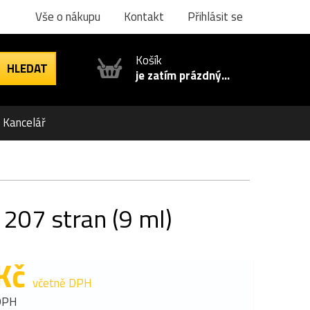
Vše o nákupu
Kontakt
Přihlásit se
Košík
je zatím prázdný...
Kancelář
 207 stran (9 ml)
Kč
včetně DPH
DPH