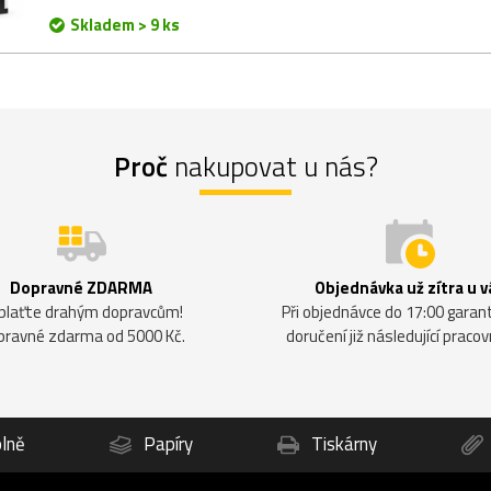
Skladem > 9 ks
Proč
nakupovat u nás?
Dopravné ZDARMA
Objednávka už zítra u v
plaťte drahým dopravcům!
Při objednávce do 17:00 gara
pravné zdarma od 5000 Kč.
doručení již následující pracov
lně
Papíry
Tiskárny