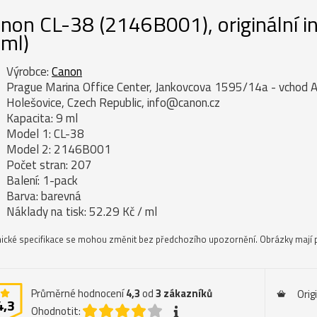
non CL-38 (2146B001), originální i
 ml)
Výrobce:
Canon
Prague Marina Office Center, Jankovcova 1595/14a - vchod A
Holešovice, Czech Republic, info@canon.cz
Kapacita: 9 ml
Model 1: CL-38
Model 2: 2146B001
Počet stran: 207
Balení: 1-pack
Barva: barevná
Náklady na tisk: 52.29 Kč / ml
ické specifikace se mohou změnit bez předchozího upozornění. Obrázky mají p
Průměrné hodnocení
4,3
od
3
zákazníků
Orig
4,3
Ohodnotit: