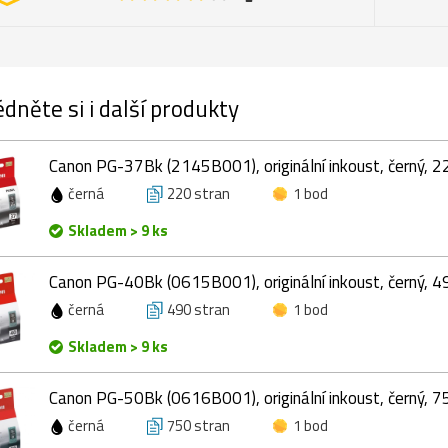
dněte si i další produkty
Canon PG-37Bk (2145B001), originální inkoust, černý, 22
černá
220 stran
1 bod
Skladem > 9 ks
Canon PG-40Bk (0615B001), originální inkoust, černý, 49
černá
490 stran
1 bod
Skladem > 9 ks
Canon PG-50Bk (0616B001), originální inkoust, černý, 75
černá
750 stran
1 bod