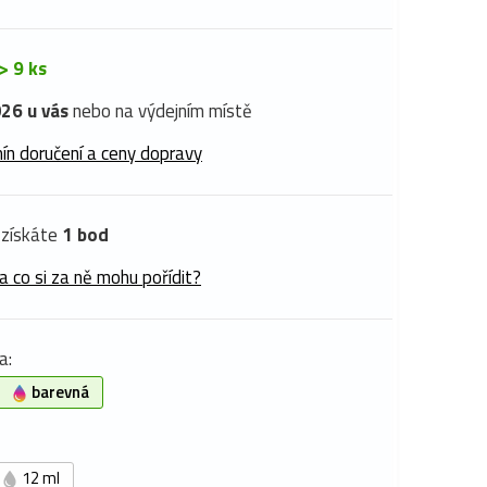
> 9 ks
26 u vás
nebo na výdejním místě
ín doručení a ceny dopravy
získáte
1 bod
a co si za ně mohu pořídit?
a:
barevná
12 ml