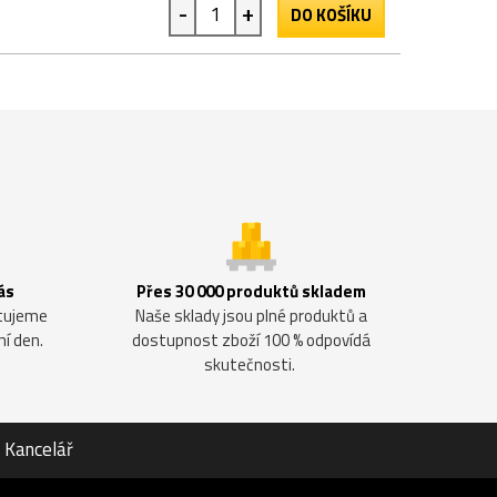
-
+
DO KOŠÍKU
ás
Přes 30 000 produktů skladem
ntujeme
Naše sklady jsou plné produktů a
ní den.
dostupnost zboží 100 % odpovídá
skutečnosti.
Kancelář