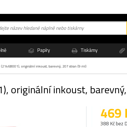
lně
Papíry
Tiskárny
2146B001), originální inkoust, barevný, 207 stran (9 ml)
 originální inkoust, barevný,
469 
388 Kč bez 