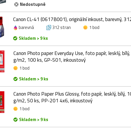
Nedostupné
Canon CL-41 (0617B001), originální inkoust, barevný, 312
barevná
312 stran
1 bod
Skladem > 9 ks
Canon Photo paper Everyday Use, foto papír, lesklý, bíl
g/m2, 100 ks, GP-501, inkoustový
1 bod
Skladem > 9 ks
Canon Photo Paper Plus Glossy, foto papír, lesklý, bílý,
g/m2, 50 ks, PP-201 4x6, inkoustový
1 bod
Skladem > 9 ks