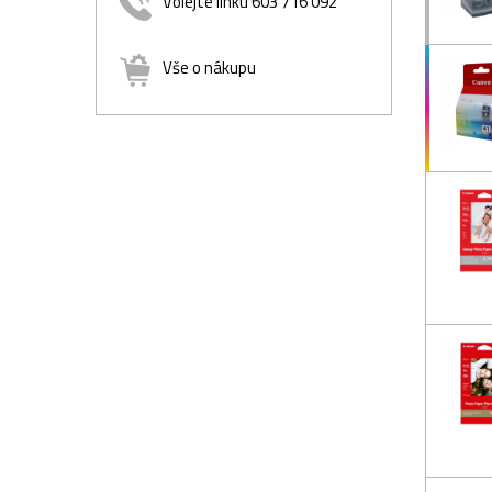
Volejte linku 603 716 092
Vše o nákupu