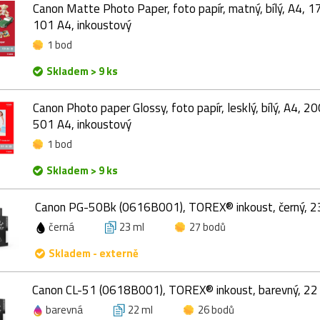
Canon Matte Photo Paper, foto papír, matný, bílý, A4, 
101 A4, inkoustový
1 bod
Skladem > 9 ks
Canon Photo paper Glossy, foto papír, lesklý, bílý, A4, 
501 A4, inkoustový
1 bod
Skladem > 9 ks
Canon PG-50Bk (0616B001), TOREX® inkoust, černý, 2
černá
23 ml
27 bodů
Skladem - externě
Canon CL-51 (0618B001), TOREX® inkoust, barevný, 22
barevná
22 ml
26 bodů