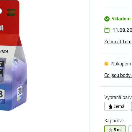
Skladem 
11.08.20
Zobrazit term
Nákupem 
Co jsou body 
Vybraná barv
černá
Kapacita:
9 ml