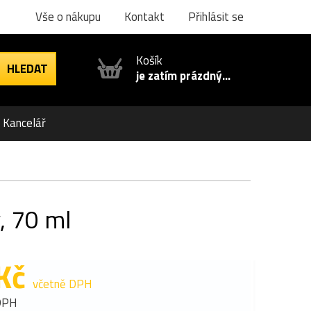
Vše o nákupu
Kontakt
Přihlásit se
Košík
je zatím prázdný...
Kancelář
, 70 ml
Kč
včetně DPH
DPH