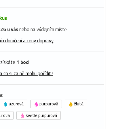
 kus
26 u vás
nebo na výdejním místě
ín doručení a ceny dopravy
získáte
1 bod
a co si za ně mohu pořídit?
a:
azurová
purpurová
žlutá
urová
světle purpurová