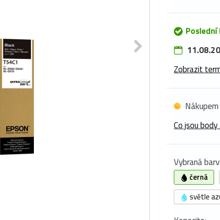
Poslední
11.08.20
Zobrazit term
Nákupem 
Co jsou body 
Vybraná barv
černá
světle az