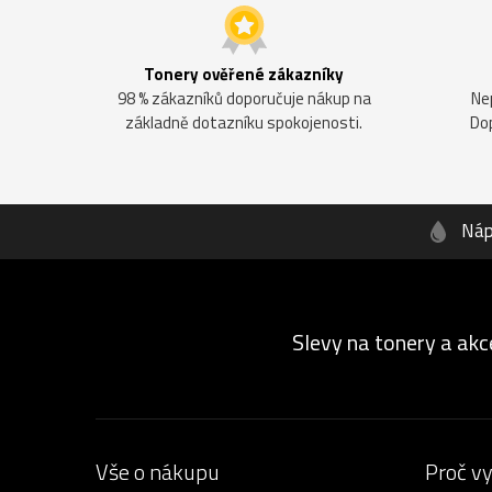
Tonery ověřené zákazníky
98 % zákazníků doporučuje nákup na
Ne
základně dotazníku spokojenosti.
Do
Náp
Slevy na tonery a akc
Vše o nákupu
Proč v