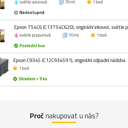
světle azurová
70 ml
1 bod
Nedostupné
Epson T54C6 (C13T54C620), originální inkoust, světle p
světle purpurová
70 ml
1 bod
Poslední kus
Epson C9345 (C12C934591), originální odpadní nádoba
1 bod
Skladem > 9 ks
Proč
nakupovat u nás?