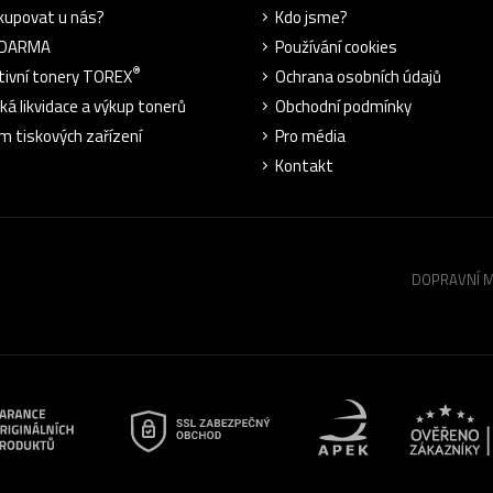
kupovat u nás?
Kdo jsme?
ZDARMA
Používání cookies
®
tivní tonery TOREX
Ochrana osobních údajů
cká likvidace a výkup tonerů
Obchodní podmínky
m tiskových zařízení
Pro média
Kontakt
DOPRAVNÍ 