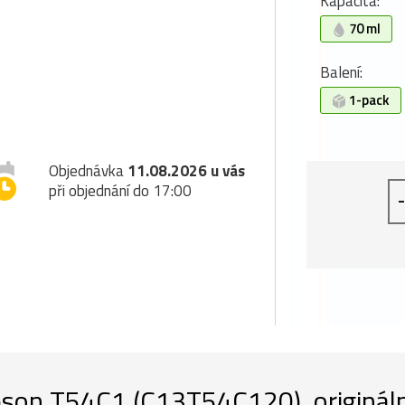
Kapacita:
70 ml
Balení:
1-pack
Objednávka
11.08.2026 u vás
při objednání do 17:00
-
son T54C1 (C13T54C120), originální