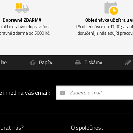
Dopravné ZDARMA
Objednávka už zítra u v
plaťte drahým dopravcům!
Při objednávce do 17:00 gara
pravné zdarma od 5000 Kč.
doručení již následující pracov
lně
Papíry
Tiskárny
e ihned na váš email:
ybrat nás?
O společnosti