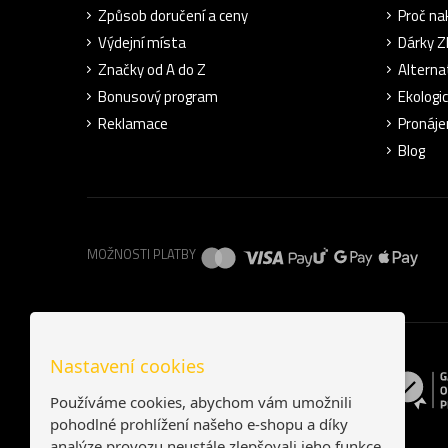
Způsob doručení a ceny
Proč na
Výdejní místa
Dárky 
Značky od A do Z
Alterna
Bonusový program
Ekologi
Reklamace
Pronáje
Blog
MOŽNOSTI PLATBY
Nastavení cookies
Používáme cookies, abychom vám umožnili
pohodlné prohlížení našeho e-shopu a díky
analýze provozu neustále zlepšovali jeho funkce,