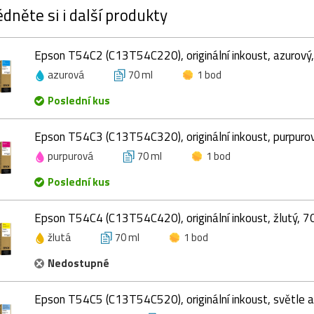
dněte si i další produkty
Epson T54C2 (C13T54C220), originální inkoust, azurový
azurová
70 ml
1 bod
Poslední kus
Epson T54C3 (C13T54C320), originální inkoust, purpurov
purpurová
70 ml
1 bod
Poslední kus
Epson T54C4 (C13T54C420), originální inkoust, žlutý, 7
žlutá
70 ml
1 bod
Nedostupné
Epson T54C5 (C13T54C520), originální inkoust, světle a