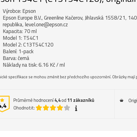
Výrobce: Epson
Epson Europe B.V., Greenline Kačerov, Jihlavská 1558/21, 14
republika, level.one@epson.cz
Kapacita: 70 ml
Model 1: T54C1
Model 2: C13T54C120
Balení: 1-pack
Barva: černá
Náklady na tisk: 6.16 Kč / ml
ické specifikace se mohou změnit bez předchozího upozornění. Obrázky mají p
Průměrné hodnocení
4,4
od
11
zákazníků
Orig
4,4
Ohodnotit: