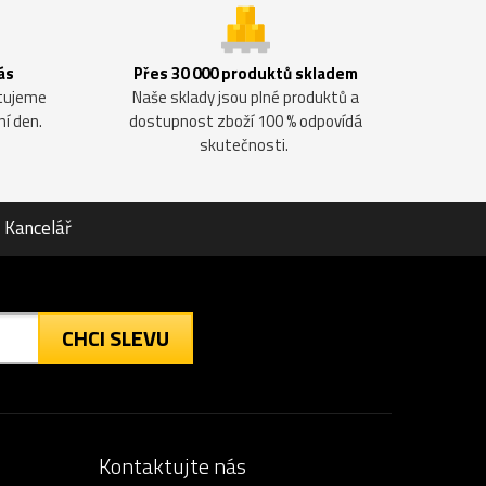
ás
Přes 30 000 produktů skladem
ntujeme
Naše sklady jsou plné produktů a
ní den.
dostupnost zboží 100 % odpovídá
skutečnosti.
Kancelář
CHCI SLEVU
Kontaktujte nás