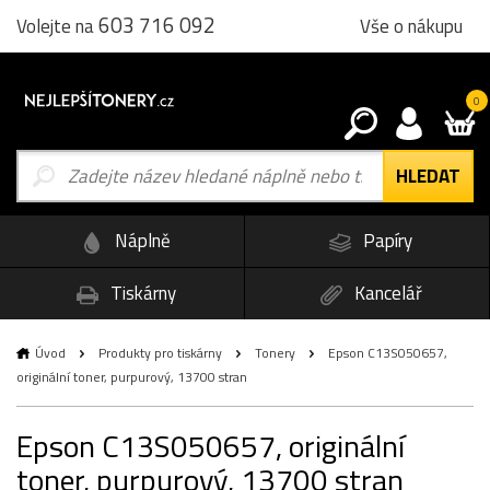
603 716 092
Vše o nákupu
Volejte na
0
Náplně
Papíry
Tiskárny
Kancelář
Úvod
Produkty pro tiskárny
Tonery
Epson C13S050657,
originální toner, purpurový, 13700 stran
Epson C13S050657, originální
toner, purpurový, 13700 stran