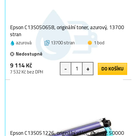
Epson C13S050658, originální toner, azurový, 13700
stran
azurová
13700 stran
1 bod
Nedostupné
9 114 Kč
-
+
DO KOŠÍKU
7 532 Kč bez DPH
Epson C13S051226, originální válec, azurový, 50000