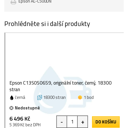
Epson AL-C500DN
Prohlédněte si i další produkty
Epson C13S050659, originální toner, černý, 18300
stran
černá
18300 stran
1 bod
Nedostupné
6 496 Kč
-
+
DO KOŠÍKU
5 369 Kč bez DPH