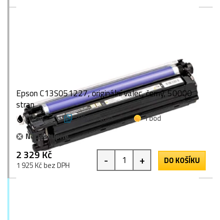
Epson C13S051227, originální válec, černý, 50000
stran
černá
50000 stran
1 bod
Nedostupné
2 329 Kč
-
+
DO KOŠÍKU
1 925 Kč bez DPH