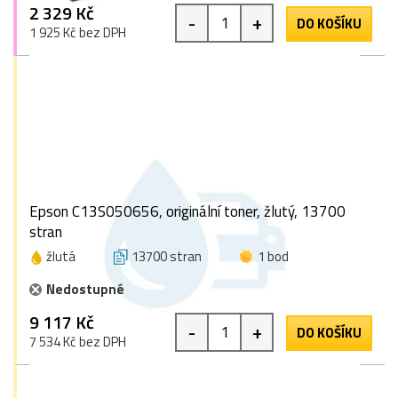
2 329 Kč
-
+
DO KOŠÍKU
1 925 Kč bez DPH
Epson C13S050656, originální toner, žlutý, 13700
stran
žlutá
13700 stran
1 bod
Nedostupné
9 117 Kč
-
+
DO KOŠÍKU
7 534 Kč bez DPH