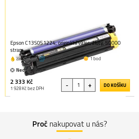
Epson C13S051224, originální válec, žlutý, 50000
stran
žlutá
50000 stran
1 bod
Nedostupné
2 333 Kč
-
+
DO KOŠÍKU
1 928 Kč bez DPH
Proč
nakupovat u nás?