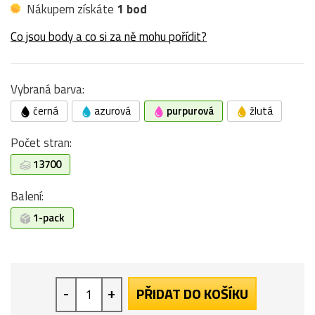
Nákupem získáte
1 bod
Co jsou body a co si za ně mohu pořídit?
Vybraná barva:
černá
azurová
purpurová
žlutá
Počet stran:
13700
Balení:
1-pack
-
+
PŘIDAT DO KOŠÍKU