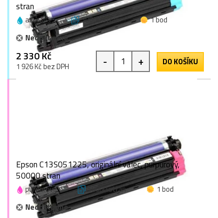
stran
azurová
50000 stran
1 bod
Nedostupné
2 330 Kč
-
+
DO KOŠÍKU
1 926 Kč bez DPH
Epson C13S051225, originální válec, purpurový,
50000 stran
purpurová
50000 stran
1 bod
Nedostupné