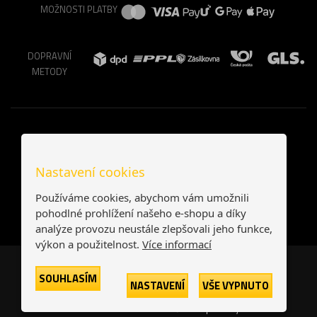
MOŽNOSTI PLATBY
DOPRAVNÍ
METODY
Nastavení cookies
Používáme cookies, abychom vám umožnili
pohodlné prohlížení našeho e-shopu a díky
analýze provozu neustále zlepšovali jeho funkce,
výkon a použitelnost.
Více informací
Česká republika
Slovensko
SOUHLASÍM
NASTAVENÍ
VŠE VYPNUTO
© 2026
Printonia s.r.o.
Všechna práva vyhrazena
-
-