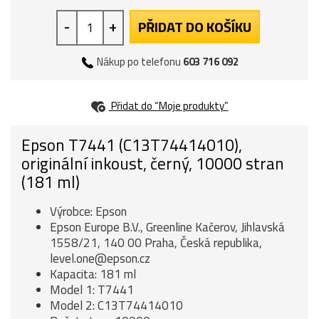
-
+
PŘIDAT DO KOŠÍKU
Nákup po telefonu
603 716 092
Přidat do “Moje produkty”
Epson T7441 (C13T74414010),
originální inkoust, černý, 10000 stran
(181 ml)
Výrobce: Epson
Epson Europe B.V., Greenline Kačerov, Jihlavská
1558/21, 140 00 Praha, Česká republika,
level.one@epson.cz
Kapacita: 181 ml
Model 1: T7441
Model 2: C13T74414010