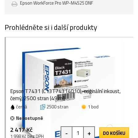
Epson WorkForce Pro WP-M4525 DNF
Prohlédněte si i další produkty
Epson T7431 (C13T74314010), originální inkoust,
černý, 2500 stran (49 ml)
černá
2500 stran
1 bod
Nedostupné
2 417 Kč
-
+
DO KOŠÍKU
1 998 Kč bez DPH