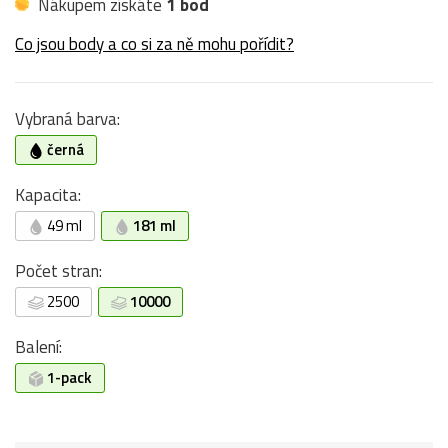
Nákupem získáte
1 bod
Co jsou body a co si za ně mohu pořídit?
Vybraná barva:
černá
Kapacita:
49 ml
181 ml
Počet stran:
2500
10000
Balení:
1-pack