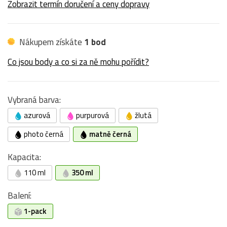
Zobrazit termín doručení a ceny dopravy
Nákupem získáte
1 bod
Co jsou body a co si za ně mohu pořídit?
Vybraná barva:
azurová
purpurová
žlutá
photo černá
matně černá
Kapacita:
110 ml
350 ml
Balení:
1-pack