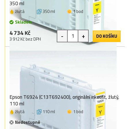
350 ml
žlutá
350 ml
1 bod
Skladem
4 734 Kč
-
+
DO KOŠÍKU
3 912 Kč bez DPH
Epson T6924 (C13T692400), originální inkoust, žlutý,
110 ml
žlutá
110 ml
1 bod
Nedostupné