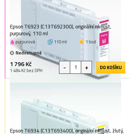
Epson T6923 (C13T692300), originální inkoust,
purpurový, 110 ml
purpurová
110 ml
1 bod
Nedostupné
1 796 Kč
-
+
DO KOŠÍKU
1 484 Kč bez DPH
Epson T6934 (C13T693400), originální inkoust, žlutý,