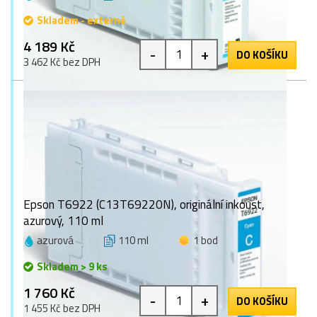
Skladem - externě
4 189 Kč
-
+
DO KOŠÍKU
3 462 Kč bez DPH
Epson T6922 (C13T69220N), originální inkoust,
azurový, 110 ml
azurová
110 ml
1 bod
Skladem > 9 ks
1 760 Kč
-
+
DO KOŠÍKU
1 455 Kč bez DPH