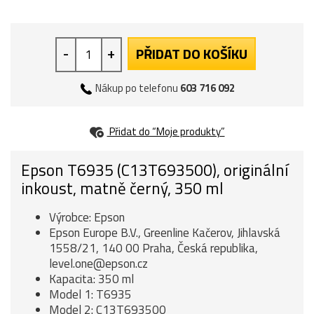
-
+
PŘIDAT DO KOŠÍKU
Nákup po telefonu
603 716 092
Přidat do “Moje produkty”
Epson T6935 (C13T693500), originální
inkoust, matně černý, 350 ml
Výrobce: Epson
Epson Europe B.V., Greenline Kačerov, Jihlavská
1558/21, 140 00 Praha, Česká republika,
level.one@epson.cz
Kapacita: 350 ml
Model 1: T6935
Model 2: C13T693500