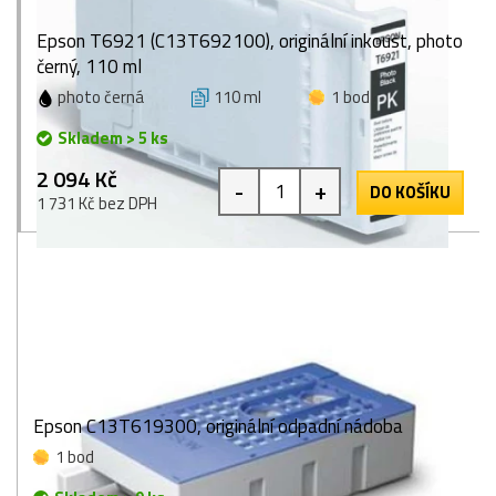
Epson T6921 (C13T692100), originální inkoust, photo
černý, 110 ml
photo černá
110 ml
1 bod
Skladem > 5 ks
2 094 Kč
-
+
DO KOŠÍKU
1 731 Kč bez DPH
Epson C13T619300, originální odpadní nádoba
1 bod