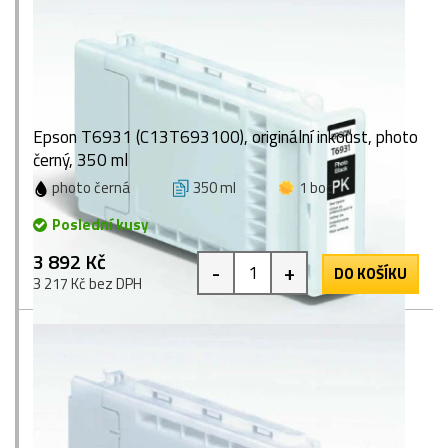
Epson T6931 (C13T693100), originální inkoust, photo
černý, 350 ml
photo černá
350 ml
1 bod
Poslední kusy
3 892 Kč
-
+
DO KOŠÍKU
3 217 Kč bez DPH