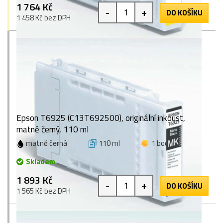
1 764 Kč
-
+
DO KOŠÍKU
1 458 Kč bez DPH
Epson T6925 (C13T692500), originální inkoust,
matně černý, 110 ml
matně černá
110 ml
1 bod
Skladem
1 893 Kč
-
+
DO KOŠÍKU
1 565 Kč bez DPH