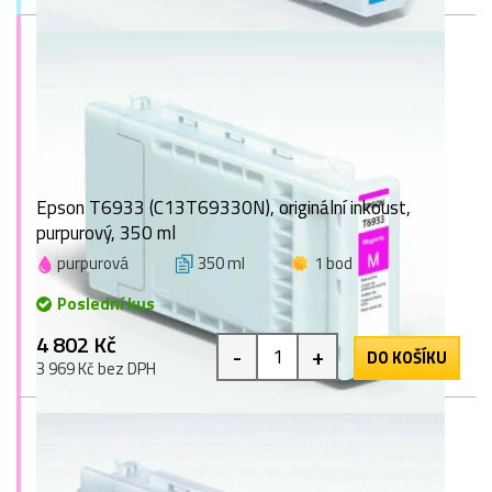
Epson T6933 (C13T69330N), originální inkoust,
purpurový, 350 ml
purpurová
350 ml
1 bod
Poslední kus
4 802 Kč
-
+
DO KOŠÍKU
3 969 Kč bez DPH