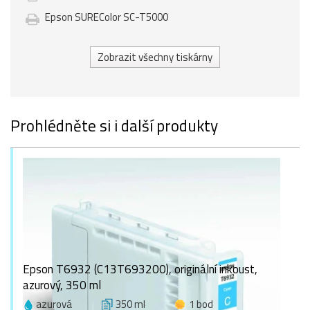
Epson SUREColor SC-T5000
Zobrazit všechny tiskárny
Prohlédněte si i další produkty
Epson T6932 (C13T693200), originální inkoust,
azurový, 350 ml
azurová
350 ml
1 bod