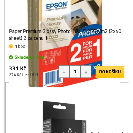
Paper Premium Glossy Photo 10x15 255g/m2 (2x40
sheet) 2 za cenu 1
1 bod
Skladem > 9 ks
331 Kč
-
+
DO KOŠÍKU
274 Kč bez DPH