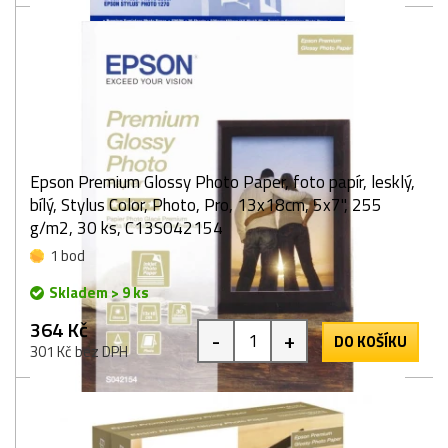
Epson Premium Glossy Photo Paper, foto papír, lesklý,
bílý, Stylus Color, Photo, Pro, 13x18cm, 5x7", 255
g/m2, 30 ks, C13S042154
1 bod
Skladem > 9 ks
364 Kč
-
+
DO KOŠÍKU
301 Kč bez DPH