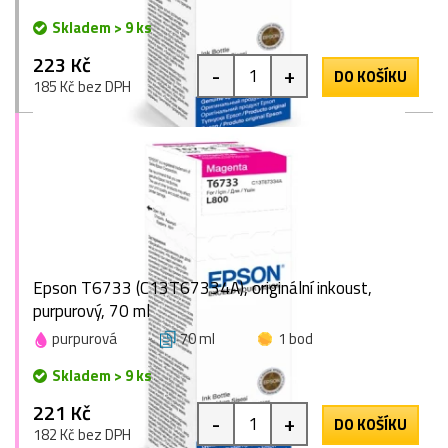
Skladem > 9 ks
223 Kč
-
+
DO KOŠÍKU
185 Kč bez DPH
Epson T6733 (C13T67334A), originální inkoust,
purpurový, 70 ml
purpurová
70 ml
1 bod
Skladem > 9 ks
221 Kč
-
+
DO KOŠÍKU
182 Kč bez DPH