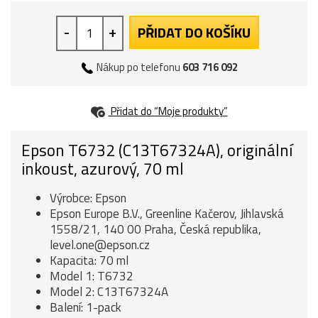
-
+
PŘIDAT DO KOŠÍKU
Nákup po telefonu
603 716 092
Přidat do “Moje produkty”
Epson T6732 (C13T67324A), originální
inkoust, azurový, 70 ml
Výrobce: Epson
Epson Europe B.V., Greenline Kačerov, Jihlavská
1558/21, 140 00 Praha, Česká republika,
level.one@epson.cz
Kapacita: 70 ml
Model 1: T6732
Model 2: C13T67324A
Balení: 1-pack