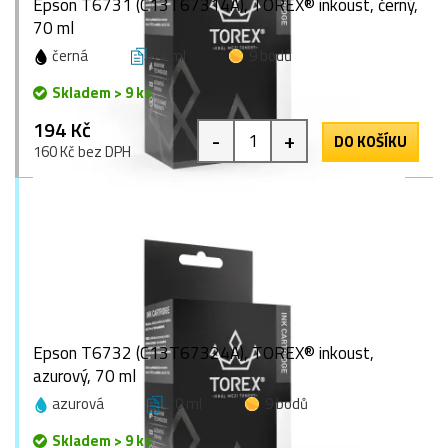
Epson T6731 (C13T67314A), TOREX® inkoust, černý,
70 ml
černá
70 ml
9 bodů
Skladem > 9 ks
194 Kč
-
+
DO KOŠÍKU
160 Kč bez DPH
Epson T6732 (C13T67324A), TOREX® inkoust,
azurový, 70 ml
azurová
70 ml
9 bodů
Skladem > 9 ks