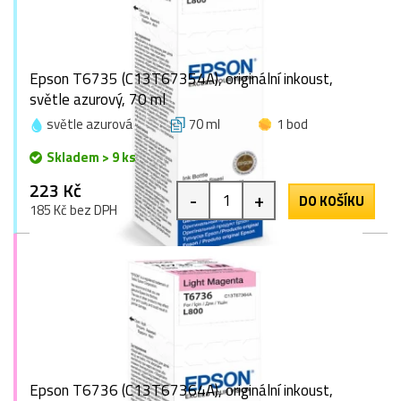
Epson T6735 (C13T67354A), originální inkoust,
světle azurový, 70 ml
světle azurová
70 ml
1 bod
Skladem > 9 ks
223 Kč
-
+
DO KOŠÍKU
185 Kč bez DPH
Epson T6736 (C13T67364A), originální inkoust,