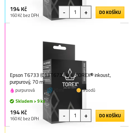
194 Kč
-
+
DO KOŠÍKU
160 Kč bez DPH
Epson T6733 (C13T67334A), TOREX® inkoust,
purpurový, 70 ml
purpurová
70 ml
9 bodů
Skladem > 9 ks
194 Kč
-
+
DO KOŠÍKU
160 Kč bez DPH