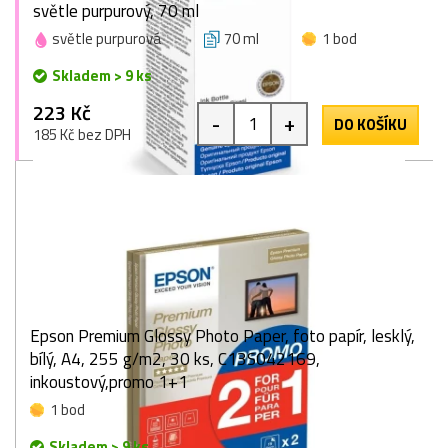
světle purpurový, 70 ml
světle purpurová
70 ml
1 bod
Skladem > 9 ks
223 Kč
-
+
DO KOŠÍKU
185 Kč bez DPH
Epson Premium Glossy Photo Paper, foto papír, lesklý,
bílý, A4, 255 g/m2, 30 ks, C13S042169,
inkoustový,promo 1+1
1 bod
Skladem > 9 ks