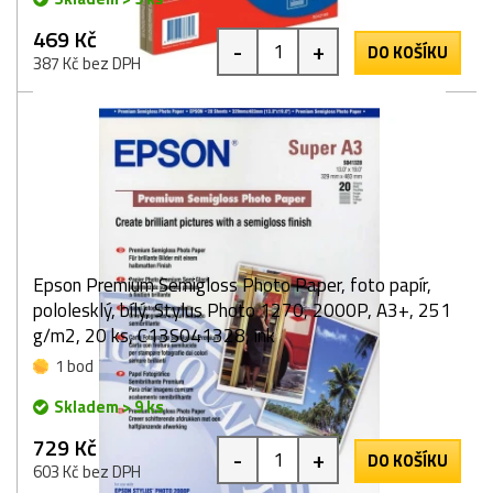
469 Kč
-
+
DO KOŠÍKU
387 Kč bez DPH
Epson Premium Semigloss Photo Paper, foto papír,
pololesklý, bílý, Stylus Photo 1270, 2000P, A3+, 251
g/m2, 20 ks, C13S041328, ink
1 bod
Skladem > 9 ks
729 Kč
-
+
DO KOŠÍKU
603 Kč bez DPH