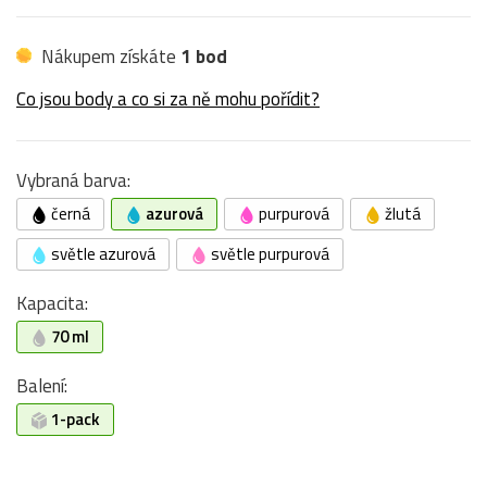
Nákupem získáte
1 bod
Co jsou body a co si za ně mohu pořídit?
Vybraná barva:
černá
azurová
purpurová
žlutá
světle azurová
světle purpurová
Kapacita:
70 ml
Balení:
1-pack