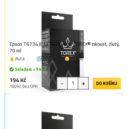
Epson T6734 (C13T67344A), TOREX® inkoust, žlutý,
70 ml
žlutá
70 ml
9 bodů
Skladem > 9 ks
194 Kč
-
+
DO KOŠÍKU
160 Kč bez DPH