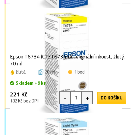
Epson T6734 (C13T67344A), originální inkoust, žlutý,
70 ml
žlutá
70 ml
1 bod
Skladem > 9 ks
221 Kč
-
+
DO KOŠÍKU
182 Kč bez DPH