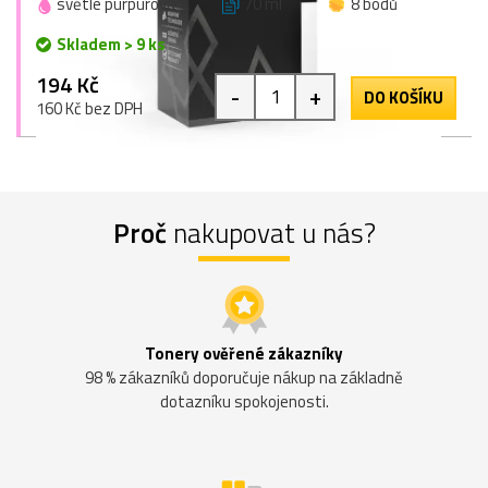
světle purpurová
70 ml
8 bodů
Skladem > 9 ks
194 Kč
-
+
DO KOŠÍKU
160 Kč bez DPH
Proč
nakupovat u nás?
Tonery ověřené zákazníky
98 % zákazníků doporučuje nákup na základně
dotazníku spokojenosti.