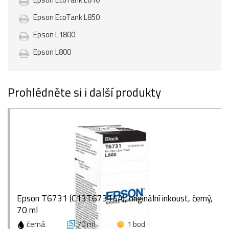
Epson EcoTank L850
Epson L1800
Epson L800
Prohlédněte si i další produkty
Epson T6731 (C13T67314A), originální inkoust, černý,
70 ml
černá
70 ml
1 bod