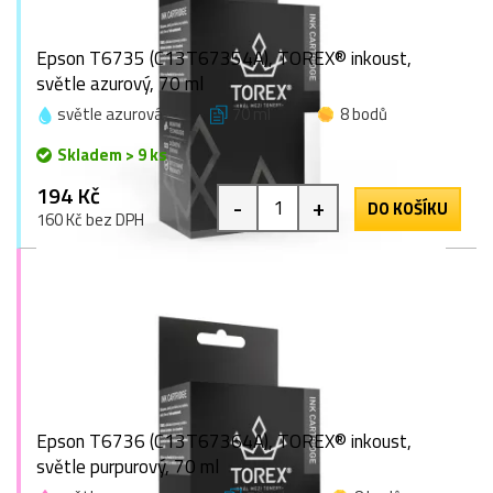
Epson T6735 (C13T67354A), TOREX® inkoust,
světle azurový, 70 ml
světle azurová
70 ml
8 bodů
Skladem > 9 ks
194 Kč
-
+
DO KOŠÍKU
160 Kč bez DPH
Epson T6736 (C13T67364A), TOREX® inkoust,
světle purpurový, 70 ml