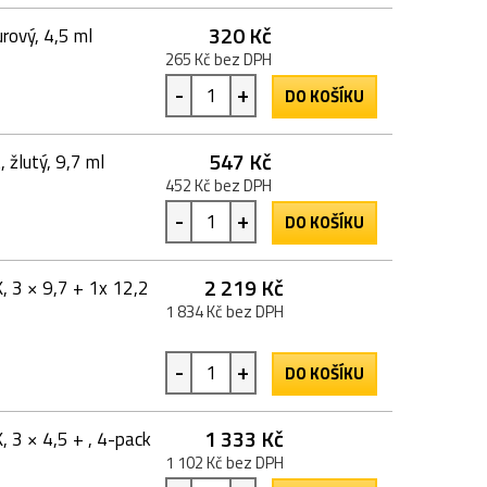
320 Kč
rový, 4,5 ml
265 Kč bez DPH
-
+
DO KOŠÍKU
547 Kč
žlutý, 9,7 ml
452 Kč bez DPH
-
+
DO KOŠÍKU
2 219 Kč
, 3 × 9,7 + 1x 12,2
1 834 Kč bez DPH
-
+
DO KOŠÍKU
1 333 Kč
 3 × 4,5 + , 4-pack
1 102 Kč bez DPH