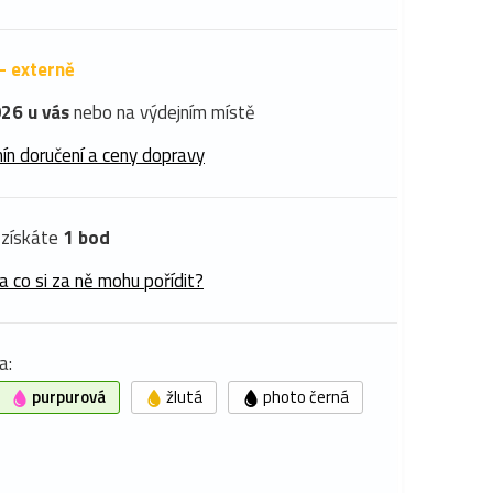
- externě
26 u vás
nebo na výdejním místě
ín doručení a ceny dopravy
získáte
1 bod
a co si za ně mohu pořídit?
a:
purpurová
žlutá
photo černá