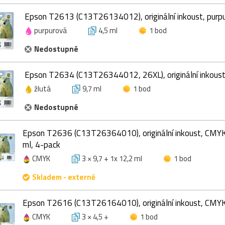
Epson T2613 (C13T26134012), originální inkoust, purpu
purpurová
4,5 ml
1 bod
Nedostupné
Epson T2634 (C13T26344012, 26XL), originální inkoust, 
žlutá
9,7 ml
1 bod
Nedostupné
Epson T2636 (C13T26364010), originální inkoust, CMYK
ml, 4-pack
CMYK
3 × 9,7 + 1x 12,2 ml
1 bod
Skladem - externě
Epson T2616 (C13T26164010), originální inkoust, CMYK,
CMYK
3 × 4,5 +
1 bod