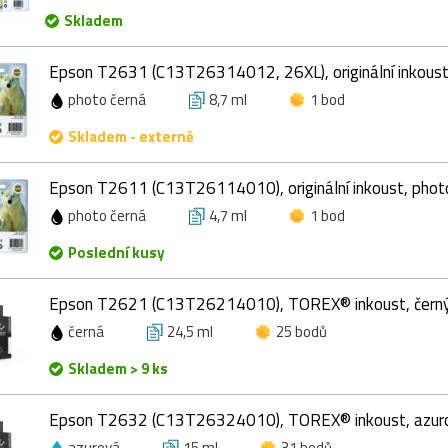
Skladem
Epson T2631 (C13T26314012, 26XL), originální inkoust,
photo černá
8,7 ml
1 bod
Skladem - externě
Epson T2611 (C13T26114010), originální inkoust, photo
photo černá
4,7 ml
1 bod
Poslední kusy
Epson T2621 (C13T26214010), TOREX® inkoust, černý
černá
24,5 ml
25 bodů
Skladem > 9 ks
Epson T2632 (C13T26324010), TOREX® inkoust, azuro
azurová
15 ml
31 bodů