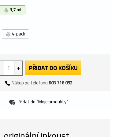
9,7 ml
4-pack
+
PŘIDAT DO KOŠÍKU
Nákup po telefonu
603 716 092
Přidat do “Moje produkty”
riginální inkoust,