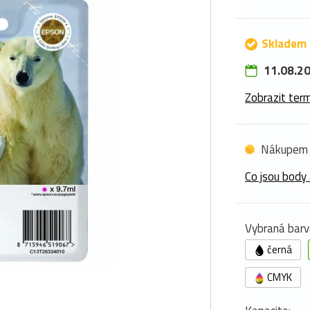
Skladem 
11.08.20
Zobrazit term
Nákupem 
Co jsou body 
Vybraná barv
černá
CMYK