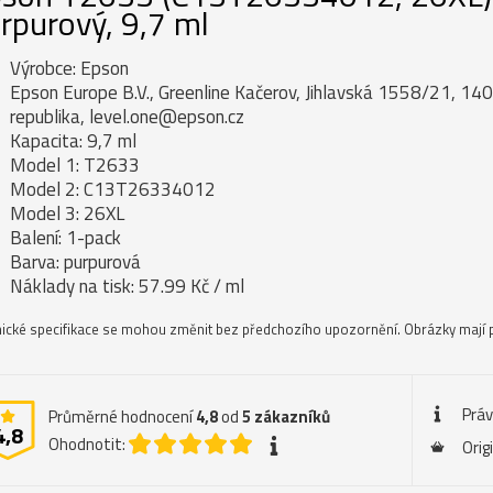
rpurový, 9,7 ml
Výrobce: Epson
Epson Europe B.V., Greenline Kačerov, Jihlavská 1558/21, 14
republika, level.one@epson.cz
Kapacita: 9,7 ml
Model 1: T2633
Model 2: C13T26334012
Model 3: 26XL
Balení: 1-pack
Barva: purpurová
Náklady na tisk: 57.99 Kč / ml
ické specifikace se mohou změnit bez předchozího upozornění. Obrázky mají p
Práv
Průměrné hodnocení
4,8
od
5
zákazníků
4,8
Ohodnotit:
Orig