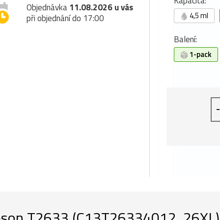
Kapacita:
Objednávka
11.08.2026 u vás
4,5 ml
při objednání do 17:00
Balení:
1-pack
-
son T2633 (C13T26334012, 26XL), o