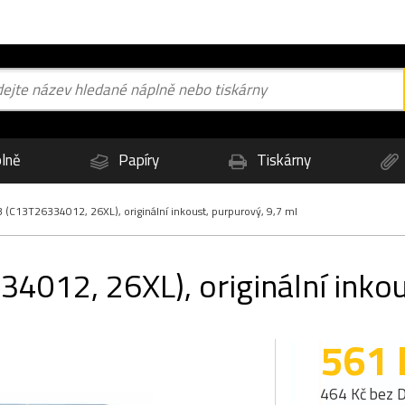
lně
Papíry
Tiskárny
(C13T26334012, 26XL), originální inkoust, purpurový, 9,7 ml
012, 26XL), originální inkou
561 
464 Kč bez 