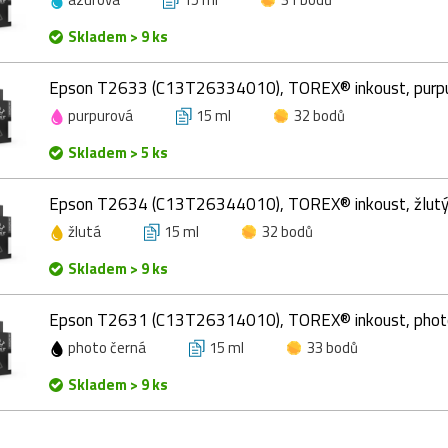
Skladem > 9 ks
Epson T2633 (C13T26334010), TOREX® inkoust, purpu
purpurová
15 ml
32 bodů
Skladem > 5 ks
Epson T2634 (C13T26344010), TOREX® inkoust, žlutý
žlutá
15 ml
32 bodů
Skladem > 9 ks
Epson T2631 (C13T26314010), TOREX® inkoust, photo
photo černá
15 ml
33 bodů
Skladem > 9 ks