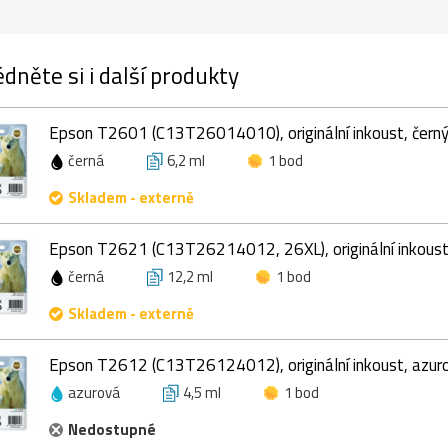
dněte si i další produkty
Epson T2601 (C13T26014010), originální inkoust, černý
černá
6,2 ml
1 bod
Skladem - externě
Epson T2621 (C13T26214012, 26XL), originální inkoust,
černá
12,2 ml
1 bod
Skladem - externě
Epson T2612 (C13T26124012), originální inkoust, azuro
azurová
4,5 ml
1 bod
Nedostupné