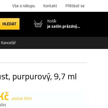
Vše o nákupu
Kontakt
Přihlásit se
Košík
je zatím prázdný...
Kancelář
st, purpurový, 9,7 ml
Kč
včetně DPH
DPH