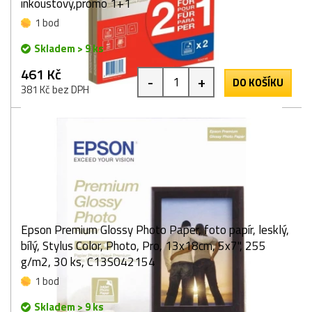
inkoustový,promo 1+1
1 bod
Skladem > 9 ks
461 Kč
-
+
DO KOŠÍKU
381 Kč bez DPH
Epson Premium Glossy Photo Paper, foto papír, lesklý,
bílý, Stylus Color, Photo, Pro, 13x18cm, 5x7", 255
g/m2, 30 ks, C13S042154
1 bod
Skladem > 9 ks