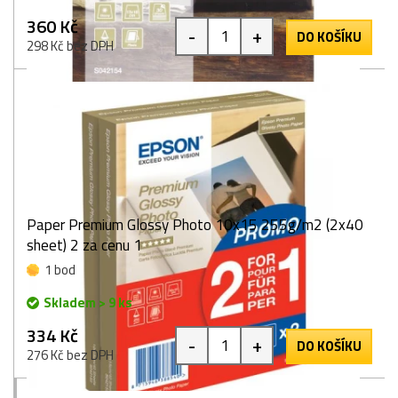
360 Kč
-
+
DO KOŠÍKU
298 Kč bez DPH
Paper Premium Glossy Photo 10x15 255g/m2 (2x40
sheet) 2 za cenu 1
1 bod
Skladem > 9 ks
334 Kč
-
+
DO KOŠÍKU
276 Kč bez DPH