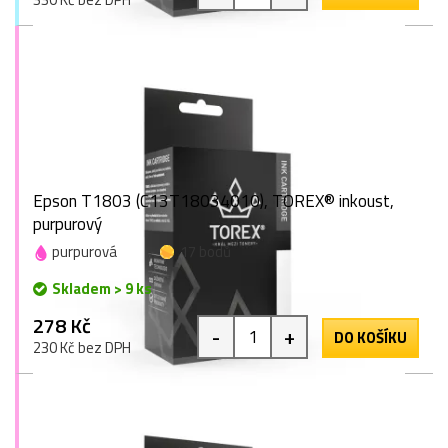
Epson T1803 (C13T18034010), TOREX® inkoust,
purpurový
purpurová
17 bodů
Skladem > 9 ks
278 Kč
-
+
DO KOŠÍKU
230 Kč bez DPH