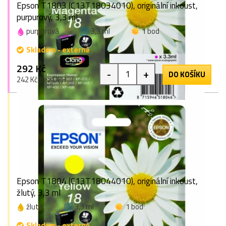
Epson T1803 (C13T18034010), originální inkoust,
purpurový, 3,3 ml
purpurová
3,3 ml
1 bod
Skladem - externě
292 Kč
-
+
DO KOŠÍKU
242 Kč bez DPH
Epson T1804 (C13T18044010), originální inkoust,
žlutý, 3,3 ml
žlutá
3,3 ml
1 bod
Skladem - externě