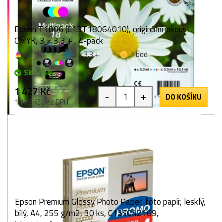
Epson T1806 (C13T18064010), originální inkoust,
CMYK, 3 × 3,3 + , 4-pack
CMYK
3 × 3,3 +
1 bod
Skladem
1 427 Kč
-
+
DO KOŠÍKU
1 179 Kč bez DPH
Epson Premium Glossy Photo Paper, foto papír, lesklý,
bílý, A4, 255 g/m2, 30 ks, C13S042169,