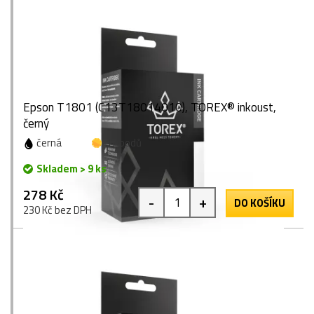
Epson T1801 (C13T18014010), TOREX® inkoust,
černý
černá
17 bodů
Skladem > 9 ks
278 Kč
-
+
DO KOŠÍKU
230 Kč bez DPH