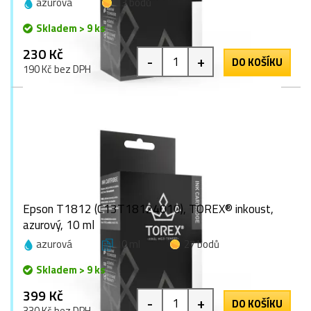
azurová
13 bodů
Skladem > 9 ks
230 Kč
-
+
DO KOŠÍKU
190 Kč bez DPH
Epson T1812 (C13T18124010), TOREX® inkoust,
azurový, 10 ml
azurová
10 ml
27 bodů
Skladem > 9 ks
399 Kč
-
+
DO KOŠÍKU
330 Kč bez DPH