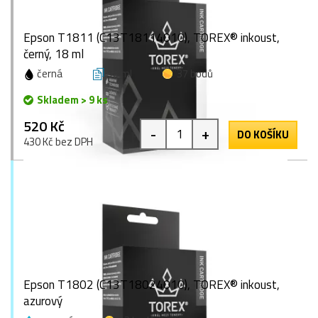
Epson T1811 (C13T18114010), TOREX® inkoust,
černý, 18 ml
černá
18 ml
37 bodů
Skladem > 9 ks
520 Kč
-
+
DO KOŠÍKU
430 Kč bez DPH
Epson T1802 (C13T18024010), TOREX® inkoust,
azurový