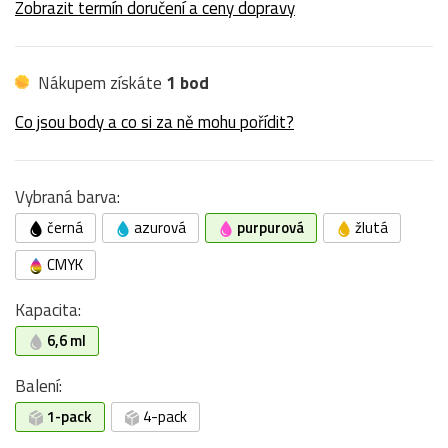
Zobrazit termín doručení a ceny dopravy
Nákupem získáte
1 bod
Co jsou body a co si za ně mohu pořídit?
Vybraná barva:
černá
azurová
purpurová
žlutá
CMYK
Kapacita:
6,6 ml
Balení:
1-pack
4-pack