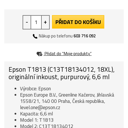
-
+
PŘIDAT DO KOŠÍKU
Nákup po telefonu
603 716 092
Přidat do “Moje produkty”
Epson T1813 (C13T18134012, 18XL),
originální inkoust, purpurový, 6,6 ml
Výrobce: Epson
Epson Europe B.V., Greenline Kačerov, Jihlavská
1558/21, 140 00 Praha, Česká republika,
level.one@epson.cz
Kapacita: 6,6 ml
Model 1: T1813
Model 2: C13T18134012