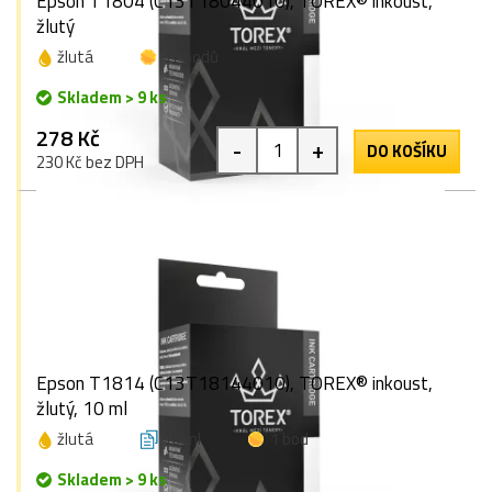
Epson T1804 (C13T18044010), TOREX® inkoust,
žlutý
žlutá
17 bodů
Skladem > 9 ks
278 Kč
-
+
DO KOŠÍKU
230 Kč bez DPH
Epson T1814 (C13T18144010), TOREX® inkoust,
žlutý, 10 ml
žlutá
10 ml
1 bod
Skladem > 9 ks