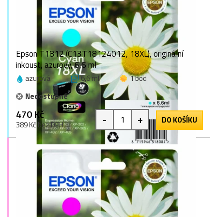
Epson T1812 (C13T18124012, 18XL), originální
inkoust, azurový, 6,6 ml
azurová
6,6 ml
1 bod
Nedostupné
470 Kč
-
+
DO KOŠÍKU
389 Kč bez DPH