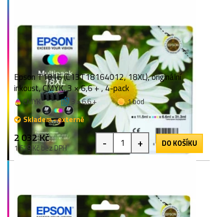
Epson T1816 (C13T18164012, 18XL), originální
inkoust, CMYK, 3 × 6,6 + , 4-pack
CMYK
3 × 6,6 +
1 bod
Skladem - externě
2 032 Kč
-
+
DO KOŠÍKU
1 679 Kč bez DPH