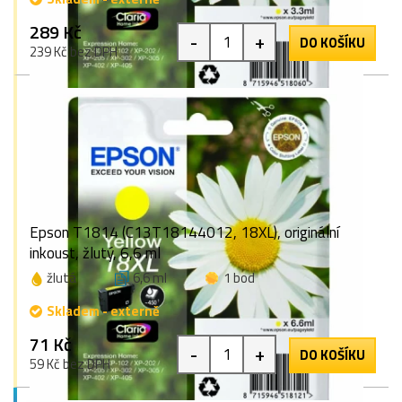
289 Kč
-
+
DO KOŠÍKU
239 Kč bez DPH
Epson T1814 (C13T18144012, 18XL), originální
inkoust, žlutý, 6,6 ml
žlutá
6,6 ml
1 bod
Skladem - externě
71 Kč
-
+
DO KOŠÍKU
59 Kč bez DPH