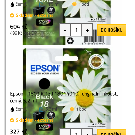
černá
11,5 ml
1 bod
Skladem - externě
604 Kč
-
+
DO KOŠÍKU
499 Kč bez DPH
Epson T1801 (C13T18014010), originální inkoust,
černý, 5,2 ml
černá
5,2 ml
1 bod
Skladem - externě
327 Kč
-
+
DO KOŠÍKU