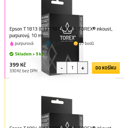
Epson T1813 (C13T18134010), TOREX® inkoust,
purpurový, 10 ml
purpurová
10 ml
27 bodů
Skladem > 9 ks
399 Kč
-
+
DO KOŠÍKU
330 Kč bez DPH