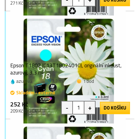
271 Kč bez DPH
Epson T1802 (C13T18024010), originální inkoust,
azurový, 3,3 ml
azurová
3,3 ml
1 bod
Skladem - externě
252 Kč
-
+
DO KOŠÍKU
209 Kč bez DPH