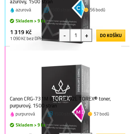
azurový, 1500 stran
azurová
1500 stran
56 bodů
Skladem > 9 ks
1 319 Kč
-
+
DO KOŠÍKU
1 090 Kč bez DPH
Canon CRG-731M (6270B002), TOREX® toner,
purpurový, 1500 stran
purpurová
1500 stran
57 bodů
Skladem > 9 ks