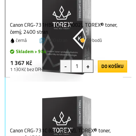
Canon CRG-731HBk (6273B002), TOREX® toner,
černý, 2400 stran
černá
2400 stran
59 bodů
Skladem > 9 ks
1 367 Kč
-
+
DO KOŠÍKU
1 130 Kč bez DPH
Canon CRG-731C (6271B002), TOREX® toner,