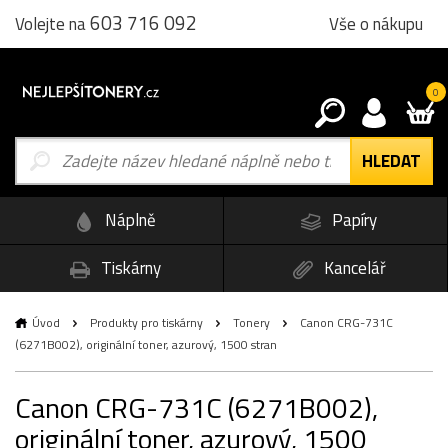
603 716 092
Vše o nákupu
Volejte na
0
Náplně
Papíry
Tiskárny
Kancelář
Úvod
Produkty pro tiskárny
Tonery
Canon CRG-731C
(6271B002), originální toner, azurový, 1500 stran
Canon CRG-731C (6271B002),
originální toner, azurový, 1500