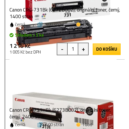
Canon CRG-731Bk (6272B002), originální toner, černý,
1400 stran
černá
1400 stran
1 bod
Skladem > 5 ks
1 216 Kč
-
+
DO KOŠÍKU
1 005 Kč bez DPH
Canon CRG-731HBk (6273B002), originální toner,
černý, 2400 stran
černá
2400 stran
1 bod