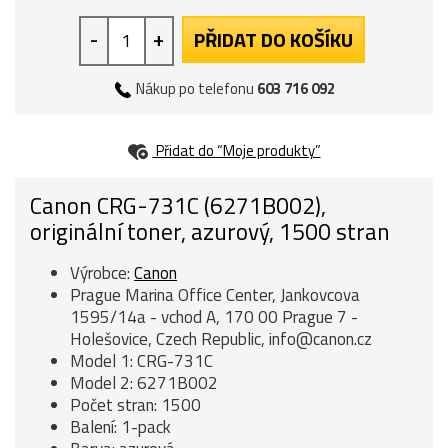
-
+
PŘIDAT DO KOŠÍKU
Nákup po telefonu
603 716 092
Přidat do “Moje produkty”
Canon CRG-731C (6271B002),
originální toner, azurový, 1500 stran
Výrobce:
Canon
Prague Marina Office Center, Jankovcova
1595/14a - vchod A, 170 00 Prague 7 -
Holešovice, Czech Republic, info@canon.cz
Model 1: CRG-731C
Model 2: 6271B002
Počet stran: 1500
Balení: 1-pack