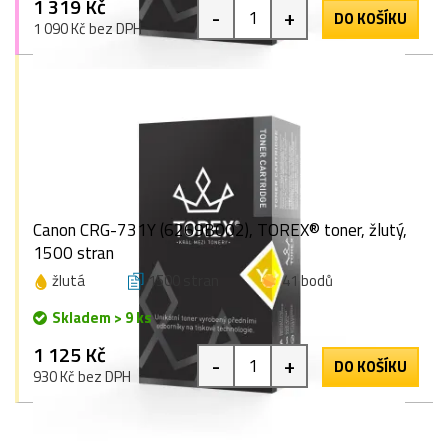
1 319 Kč
-
+
DO KOŠÍKU
1 090 Kč bez DPH
Canon CRG-731Y (6269B002), TOREX® toner, žlutý,
1500 stran
žlutá
1500 stran
41 bodů
Skladem > 9 ks
1 125 Kč
-
+
DO KOŠÍKU
930 Kč bez DPH