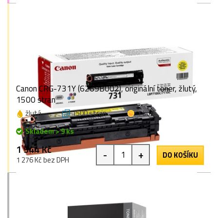
Canon CRG-731Y (6269B002), originální toner, žlutý,
1500 stran
žlutá
1500 stran
1 bod
Skladem > 9 ks
1 544 Kč
-
+
DO KOŠÍKU
1 276 Kč bez DPH