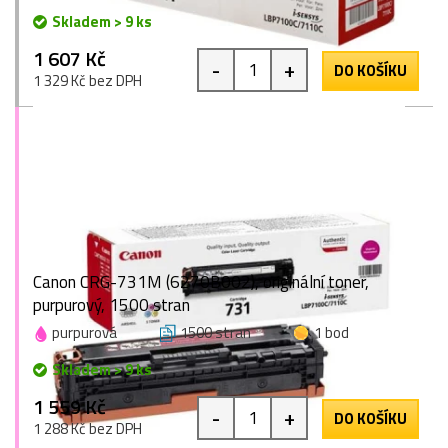
Skladem > 9 ks
1 607 Kč
-
+
DO KOŠÍKU
1 329 Kč bez DPH
Canon CRG-731M (6270B002), originální toner,
purpurový, 1500 stran
purpurová
1500 stran
1 bod
Skladem > 9 ks
1 559 Kč
-
+
DO KOŠÍKU
1 288 Kč bez DPH