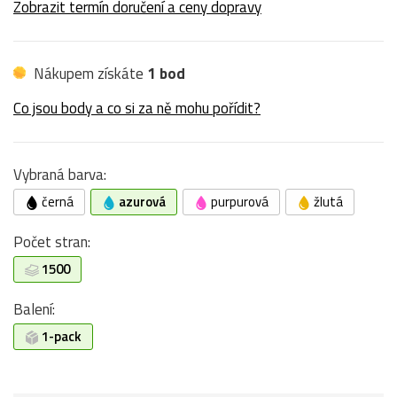
Zobrazit termín doručení a ceny dopravy
Nákupem získáte
1 bod
Co jsou body a co si za ně mohu pořídit?
Vybraná barva:
černá
azurová
purpurová
žlutá
Počet stran:
1500
Balení:
1-pack