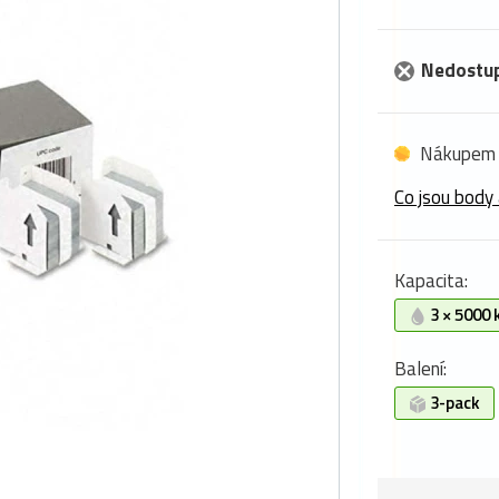
Nedostu
Nákupem 
Co jsou body 
Kapacita:
3 × 5000 
Balení:
3-pack