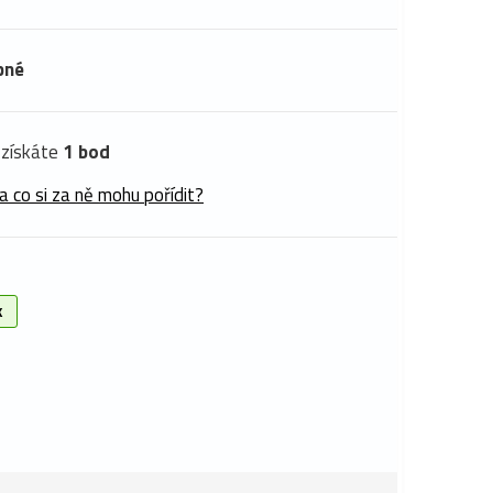
pné
získáte
1 bod
a co si za ně mohu pořídit?
k