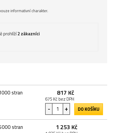
ouze informativní charakter.
ě prohlíží
2 zákazníci
817 Kč
21000 stran
675 Kč bez DPH
-
+
DO KOŠÍKU
1 253 Kč
45000 stran