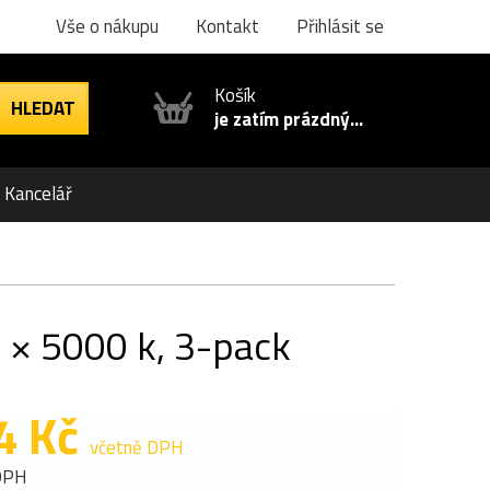
Vše o nákupu
Kontakt
Přihlásit se
Košík
je zatím prázdný...
Kancelář
3 × 5000 k, 3-pack
4 Kč
včetně DPH
DPH