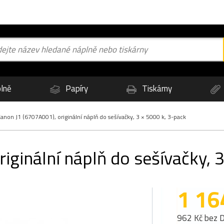
lně
Papíry
Tiskárny
anon J1 (6707A001), originální náplň do sešívačky, 3 × 5000 k, 3-pack
iginální náplň do sešívačky, 
1 16
962 Kč bez 