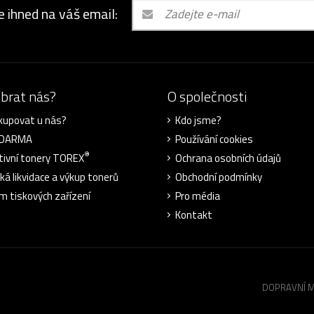
e ihned na váš email:
ybrat nás?
O společnosti
kupovat u nás?
Kdo jsme?
ZDARMA
Používání cookies
®
tivní tonery TOREX
Ochrana osobních údajů
cká likvidace a výkup tonerů
Obchodní podmínky
m tiskových zařízení
Pro média
Kontakt
DOPRAVNÍ 