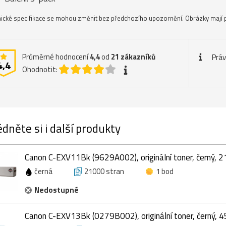
ické specifikace se mohou změnit bez předchozího upozornění. Obrázky mají p
Průměrné hodnocení
4,4
od
21
zákazníků
Práv
4,4
Ohodnotit:
dněte si i další produkty
Canon C-EXV11Bk (9629A002), originální toner, černý, 
černá
21000 stran
1 bod
Nedostupné
Canon C-EXV13Bk (0279B002), originální toner, černý, 