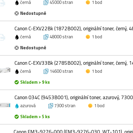
černá
45000 stran
1 bod
Nedostupné
Canon C-EXV22Bk (1872B002), originální toner, černý, 
černá
48000 stran
1 bod
Nedostupné
Canon C-EXV33Bk (2785B002), originální toner, černý, 
černá
14600 stran
1 bod
Skladem > 9 ks
Canon 034C (9453B001), originální toner, azurový, 7300
azurová
7300 stran
1 bod
Skladem > 5 ks
Canon FM3-9276-000 (FM3-9276-030, WT-101), origin