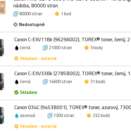
nádoba, 80000 stran
80000 stran
1 bod
Nedostupné
Canon C-EXV11Bk (9629A002), TOREX® toner, černý, 2
černá
21000 stran
3 body
Skladem - externě
Canon C-EXV33Bk (2785B002), TOREX® toner, černý, 1
černá
14600 stran
31 bodů
Skladem
Canon 034C (9453B001), TOREX® toner, azurový, 7300
azurová
7300 stran
232 bodů
Skladem - externě