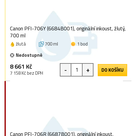
Canon PFI-706Y (6684B001), originální inkoust, žlutý,
700 ml
žlutá
700 ml
1 bod
Nedostupné
8 661 Kč
-
+
DO KOŠÍKU
7 158 Kč bez DPH
Canon PFI-706R (6687B001), originální inkoust,