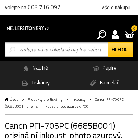
603 716 092
Vše o nákupu
Volejte na
0
Náplně
Papíry
Tiskárny
Kancelář
Úvod
Produkty pro tiskárny
Inkousty
Canon PFI-706PC
(6685B001), originální inkoust, photo azurový, 700 ml
Canon PFI-706PC (6685B001),
originální inkoust, photo azurový,