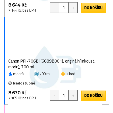
8 644 Kč
-
+
DO KOŠÍKU
7 144 Kč bez DPH
Canon PFI-706Bl (6689B001), originální inkoust,
modrý, 700 ml
modrá
700 ml
1 bod
Nedostupné
8 670 Kč
-
+
DO KOŠÍKU
7 165 Kč bez DPH