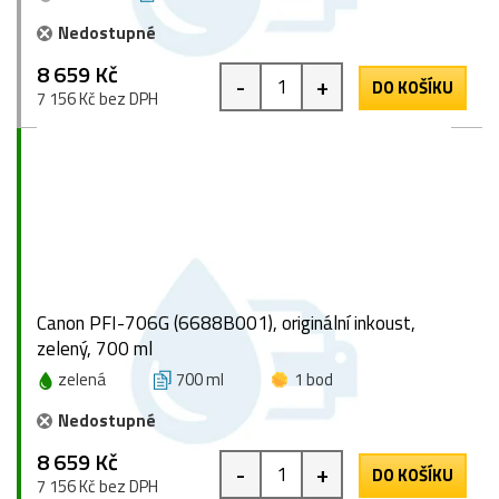
Nedostupné
8 659 Kč
-
+
DO KOŠÍKU
7 156 Kč bez DPH
Canon PFI-706G (6688B001), originální inkoust,
zelený, 700 ml
zelená
700 ml
1 bod
Nedostupné
8 659 Kč
-
+
DO KOŠÍKU
7 156 Kč bez DPH