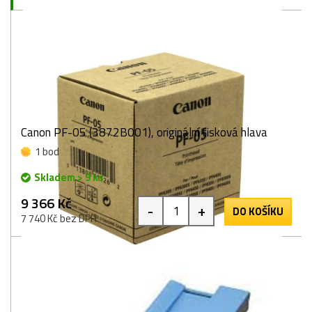
Canon PF-05 (3872B001), originální tisková hlava
1 bod
Skladem > 9 ks
9 366 Kč
-
+
DO KOŠÍKU
7 740 Kč bez DPH