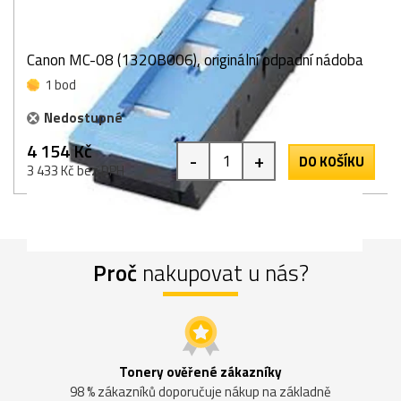
Canon MC-08 (1320B006), originální odpadní nádoba
1 bod
Nedostupné
4 154 Kč
-
+
DO KOŠÍKU
3 433 Kč bez DPH
Proč
nakupovat u nás?
Tonery ověřené zákazníky
98 % zákazníků doporučuje nákup na základně