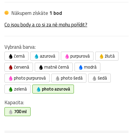
Nákupem získáte
1 bod
Co jsou body a co si za ně mohu pořídit?
Vybraná barva:
černá
azurová
purpurová
žlutá
červená
matně černá
modrá
photo purpurová
photo šedá
šedá
zelená
photo azurová
Kapacita:
700 ml