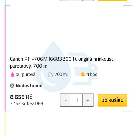
Canon PFI-706M (6683B001), originální inkoust,
purpurový, 700 ml
purpurová
700 ml
1 bod
Nedostupné
8 655 Kč
-
+
DO KOŠÍKU
7 153 Kč bez DPH