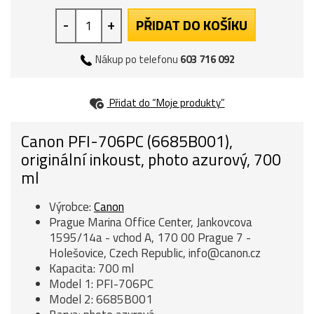
-
+
PŘIDAT DO KOŠÍKU
Nákup po telefonu
603 716 092
Přidat do “Moje produkty”
Canon PFI-706PC (6685B001),
originální inkoust, photo azurový, 700
ml
Výrobce:
Canon
Prague Marina Office Center, Jankovcova
1595/14a - vchod A, 170 00 Prague 7 -
Holešovice, Czech Republic, info@canon.cz
Kapacita: 700 ml
Model 1: PFI-706PC
Model 2: 6685B001