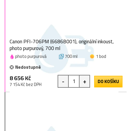
Canon PFI-706PM (6686B001), originální inkoust,
photo purpurový, 700 ml
photo purpurová
700 ml
1 bod
Nedostupné
8 656 Kč
-
+
DO KOŠÍKU
7 154 Kč bez DPH