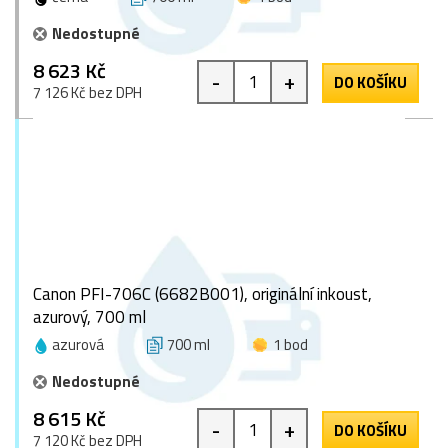
Nedostupné
8 623 Kč
-
+
DO KOŠÍKU
7 126 Kč bez DPH
Canon PFI-706C (6682B001), originální inkoust,
azurový, 700 ml
azurová
700 ml
1 bod
Nedostupné
8 615 Kč
-
+
DO KOŠÍKU
7 120 Kč bez DPH