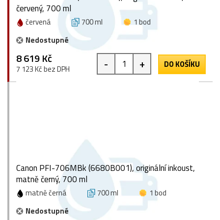
červený, 700 ml
červená
700 ml
1 bod
Nedostupné
8 619 Kč
-
+
DO KOŠÍKU
7 123 Kč bez DPH
Canon PFI-706MBk (6680B001), originální inkoust,
matně černý, 700 ml
matně černá
700 ml
1 bod
Nedostupné