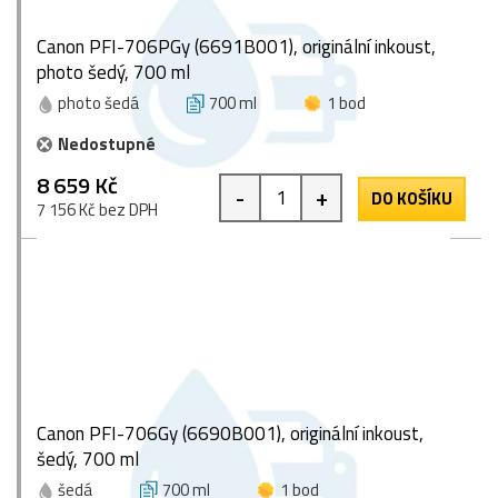
Canon PFI-706PGy (6691B001), originální inkoust,
photo šedý, 700 ml
photo šedá
700 ml
1 bod
Nedostupné
8 659 Kč
-
+
DO KOŠÍKU
7 156 Kč bez DPH
Canon PFI-706Gy (6690B001), originální inkoust,
šedý, 700 ml
šedá
700 ml
1 bod