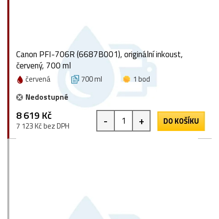
Canon PFI-706R (6687B001), originální inkoust,
červený, 700 ml
červená
700 ml
1 bod
Nedostupné
8 619 Kč
-
+
DO KOŠÍKU
7 123 Kč bez DPH