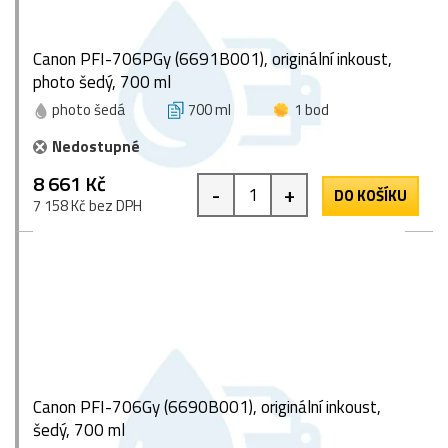
Canon PFI-706PGy (6691B001), originální inkoust,
photo šedý, 700 ml
photo šedá
700 ml
1 bod
Nedostupné
8 661 Kč
-
+
DO KOŠÍKU
7 158 Kč bez DPH
Canon PFI-706Gy (6690B001), originální inkoust,
šedý, 700 ml