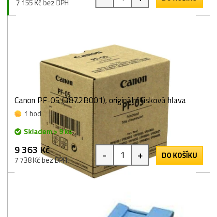
7 155 Kč bez DPH
Canon PF-05 (3872B001), originální tisková hlava
1 bod
Skladem > 9 ks
9 363 Kč
-
+
DO KOŠÍKU
7 738 Kč bez DPH