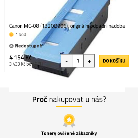
Canon MC-08 (1320B006), originální odpadní nádoba
1 bod
Nedostupné
4 154 Kč
-
+
DO KOŠÍKU
3 433 Kč bez DPH
Proč
nakupovat u nás?
Tonery ověřené zákazníky