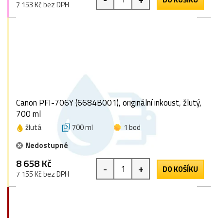
7 153 Kč bez DPH
Canon PFI-706Y (6684B001), originální inkoust, žlutý,
700 ml
žlutá
700 ml
1 bod
Nedostupné
8 658 Kč
-
+
DO KOŠÍKU
7 155 Kč bez DPH