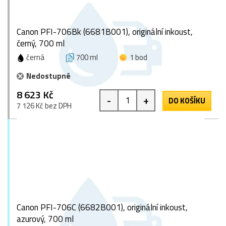
Canon PFI-706Bk (6681B001), originální inkoust,
černý, 700 ml
černá
700 ml
1 bod
Nedostupné
8 623 Kč
-
+
DO KOŠÍKU
7 126 Kč bez DPH
Canon PFI-706C (6682B001), originální inkoust,
azurový, 700 ml