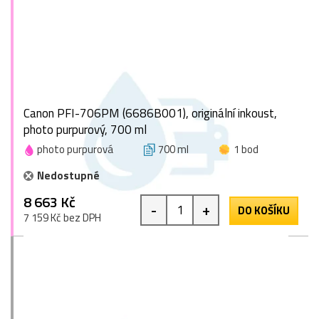
Canon PFI-706PM (6686B001), originální inkoust,
photo purpurový, 700 ml
photo purpurová
700 ml
1 bod
Nedostupné
8 663 Kč
-
+
DO KOŠÍKU
7 159 Kč bez DPH