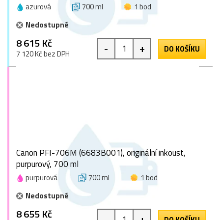
azurová
700 ml
1 bod
Nedostupné
8 615 Kč
-
+
DO KOŠÍKU
7 120 Kč bez DPH
Canon PFI-706M (6683B001), originální inkoust,
purpurový, 700 ml
purpurová
700 ml
1 bod
Nedostupné
8 655 Kč
-
+
DO KOŠÍKU