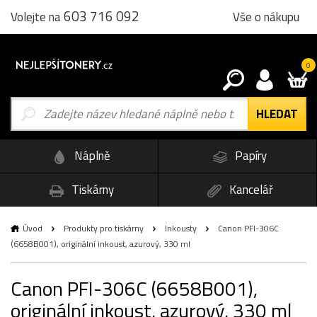
603 716 092
Vše o nákupu
Volejte na
0
Náplně
Papíry
Tiskárny
Kancelář
Úvod
Produkty pro tiskárny
Inkousty
Canon PFI-306C
(6658B001), originální inkoust, azurový, 330 ml
Canon PFI-306C (6658B001),
originální inkoust, azurový, 330 ml