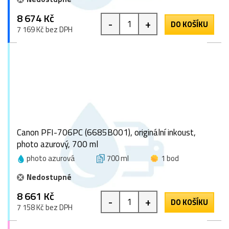
8 674 Kč
-
+
DO KOŠÍKU
7 169 Kč bez DPH
Canon PFI-706PC (6685B001), originální inkoust,
photo azurový, 700 ml
photo azurová
700 ml
1 bod
Nedostupné
8 661 Kč
-
+
DO KOŠÍKU
7 158 Kč bez DPH