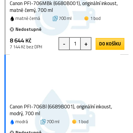
Canon PFI-706MBk (6680B001), originální inkoust,
matně černý, 700 ml
matně černá
700 ml
1 bod
Nedostupné
8 644 Kč
-
+
DO KOŠÍKU
7 144 Kč bez DPH
Canon PFI-706Bl (6689B001), originální inkoust,
modrý, 700 ml
modrá
700 ml
1 bod
Nedostupné