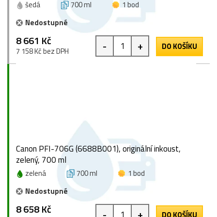
šedá
700 ml
1 bod
Nedostupné
8 661 Kč
-
+
DO KOŠÍKU
7 158 Kč bez DPH
Canon PFI-706G (6688B001), originální inkoust,
zelený, 700 ml
zelená
700 ml
1 bod
Nedostupné
8 658 Kč
-
+
DO KOŠÍKU