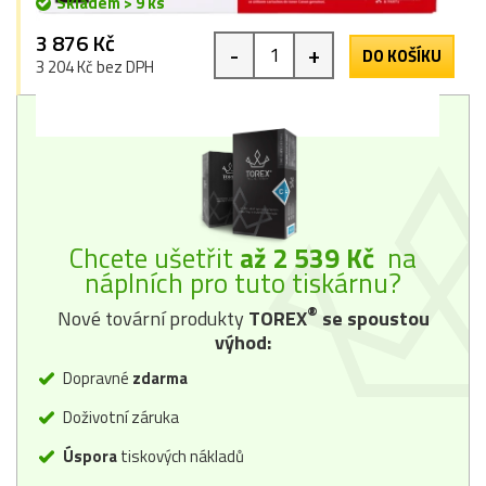
Skladem > 9 ks
3 876 Kč
-
+
DO KOŠÍKU
3 204 Kč bez DPH
Chcete ušetřit
až 2 539 Kč
na
náplních pro tuto tiskárnu?
®
Nové tovární produkty
TOREX
se spoustou
výhod:
Dopravné
zdarma
Doživotní záruka
Úspora
tiskových nákladů