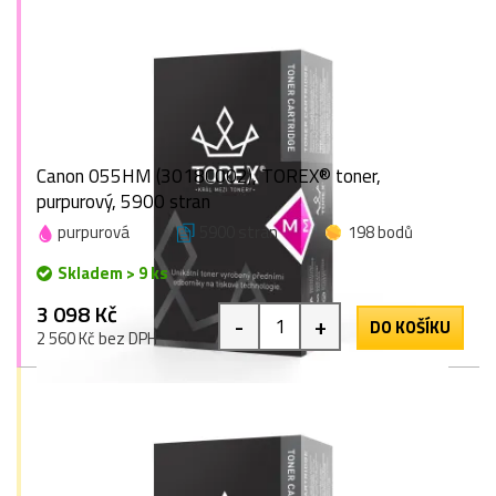
Canon 055HM (3018C002), TOREX® toner,
purpurový, 5900 stran
purpurová
5900 stran
198 bodů
Skladem > 9 ks
3 098 Kč
-
+
DO KOŠÍKU
2 560 Kč bez DPH