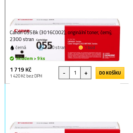
Canon 055Bk (3016C002), originální toner, černý,
2300 stran
černá
2300 stran
1 bod
Skladem > 9 ks
1 719 Kč
-
+
DO KOŠÍKU
1 420 Kč bez DPH