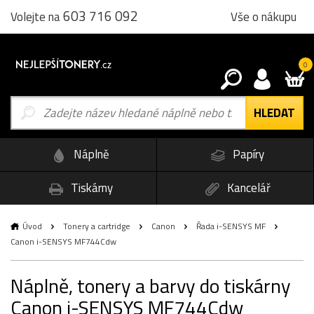
603 716 092
Vše o nákupu
Volejte na
0
Náplně
Papíry
Tiskárny
Kancelář
Úvod
Tonery a cartridge
Canon
Řada i-SENSYS MF
Canon i-SENSYS MF744Cdw
Náplně, tonery a barvy do tiskárny
Canon i-SENSYS MF744Cdw