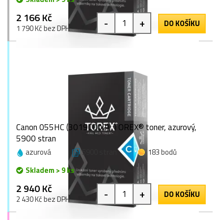
2 166 Kč
-
+
DO KOŠÍKU
1 790 Kč bez DPH
Canon 055HC (3019C002), TOREX® toner, azurový,
5900 stran
azurová
5900 stran
183 bodů
Skladem > 9 ks
2 940 Kč
-
+
DO KOŠÍKU
2 430 Kč bez DPH