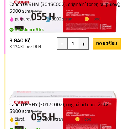
Canon 055HM (3018C002), originální toner, purpurový,
5900 stran
purpurová
5900 stran
1 bod
Skladem > 9 ks
3 840 Kč
-
+
DO KOŠÍKU
3 174 Kč bez DPH
Canon 055HY (3017C002), originální toner, žlutý,
5900 stran
žlutá
5900 stran
1 bod