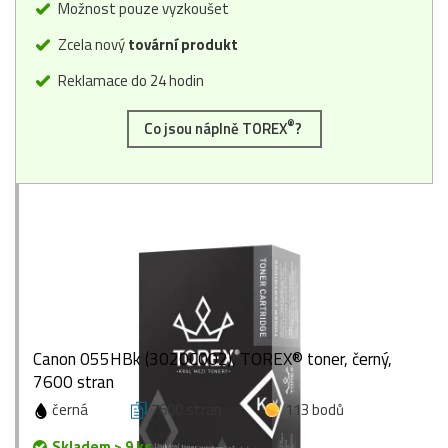
Možnost pouze vyzkoušet
Zcela nový
tovární produkt
Reklamace do 24 hodin
®
Co jsou náplně TOREX
?
Canon 055HBk (3020C002), TOREX® toner, černý,
7600 stran
černá
7600 stran
113 bodů
Skladem > 9 ks