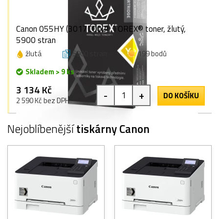
Canon 055HY (3017C002), TOREX® toner, žlutý,
5900 stran
žlutá
5900 stran
199 bodů
Skladem > 9 ks
3 134 Kč
-
+
DO KOŠÍKU
2 590 Kč bez DPH
Nejoblíbenější
tiskárny Canon