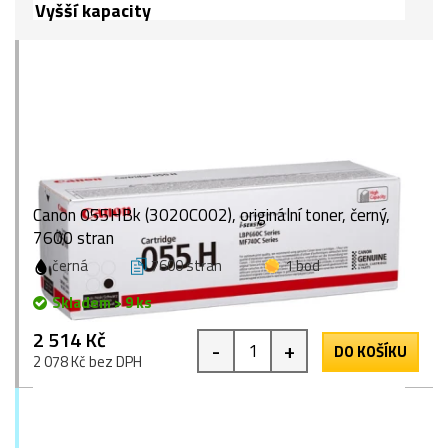
Vyšší kapacity
Canon 055HBk (3020C002), originální toner, černý,
7600 stran
černá
7600 stran
1 bod
Skladem > 9 ks
2 514 Kč
-
+
DO KOŠÍKU
2 078 Kč bez DPH