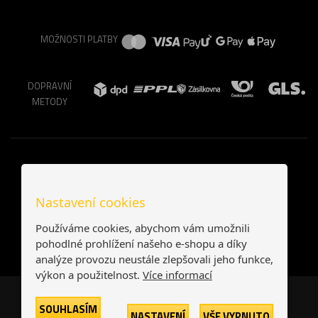
MOŽNOSTI PLATBY
DOPRAVNÍ
METODY
Nastavení cookies
Používáme cookies, abychom vám umožnili
pohodlné prohlížení našeho e-shopu a díky
analýze provozu neustále zlepšovali jeho funkce,
výkon a použitelnost.
Více informací
Česká republika
Slovensko
SOUHLASÍM
NASTAVENÍ
VŠE VYPNUTO