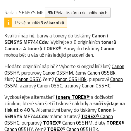
Řada i-SENSYS MF
Přidat tiskárnu do oblíbených
Právě prohlíží
3 zákazníků
Kvalitní náplně, barvy a tonery do tiskárny
Canon i-
SENSYS MF744Cdw
. Vybírejte z 8 originálních
tonerů
Canon
a 4
tonerů TOREX®
. Barvy do tiskárny
Canon
mohou být u vás už následující pracovní den.
Hledáte originální náplně? Vyberte si originální žlutý
Canon
055HY
, purpurový
Canon 055HM
, černý
Canon 055Bk
,
žlutý
Canon 055Y
, černý
Canon 055HBk
, purpurový
Canon
055M
, azurový
Canon 055C
, azurový
Canon 055HC
.
Vyzkoušejte alternativní
tonery TOREX®
s doživotní
zárukou, které vám šetří tiskové náklady a
sníží výdaje na
tisk až o 40 %
. Alternativní barvy do tiskárny
Canon i-
SENSYS MF744Cdw
máme azurový
TOREX®
Canon
055HC
, purpurový
TOREX®
Canon 055HM
, žlutý
TOREX®
Canon 055HY
, černý
TOREX®
Canon 055HBk
.