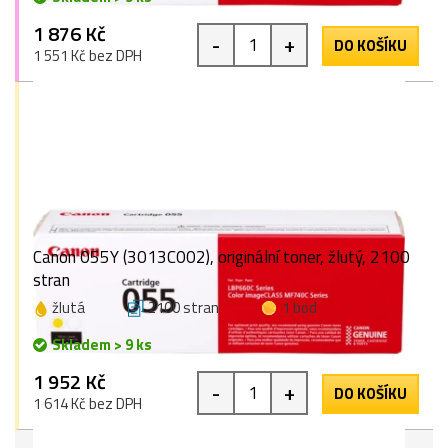
1 876 Kč
-
+
DO KOŠÍKU
1 551 Kč bez DPH
Canon 055Y (3013C002), originální toner, žlutý, 2100
stran
žlutá
2100 stran
1 bod
Skladem > 9 ks
1 952 Kč
-
+
DO KOŠÍKU
1 614 Kč bez DPH