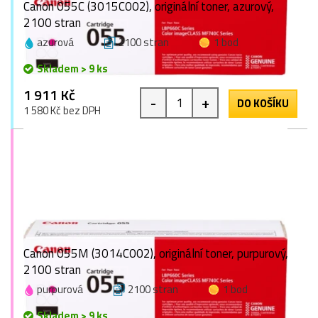
Canon 055C (3015C002), originální toner, azurový,
2100 stran
azurová
2100 stran
1 bod
Skladem > 9 ks
1 911 Kč
-
+
DO KOŠÍKU
1 580 Kč bez DPH
Canon 055M (3014C002), originální toner, purpurový,
2100 stran
purpurová
2100 stran
1 bod
Skladem > 9 ks