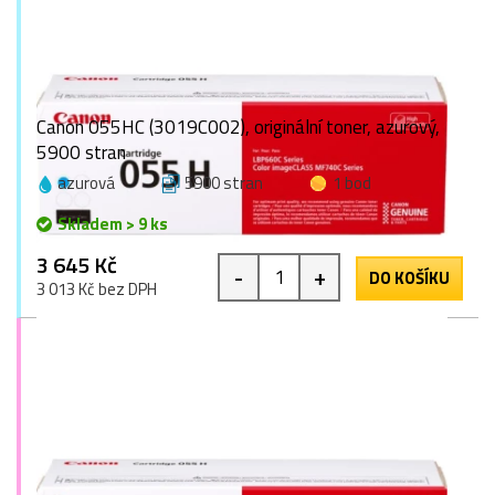
Canon 055HC (3019C002), originální toner, azurový,
5900 stran
azurová
5900 stran
1 bod
Skladem > 9 ks
3 645 Kč
-
+
DO KOŠÍKU
3 013 Kč bez DPH