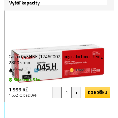
Vyšší kapacity
Canon 045HBK (1246C002), originální toner, černý,
2800 stran
černá
2800 stran
1 bod
Skladem > 5 ks
1 999 Kč
-
+
DO KOŠÍKU
1 652 Kč bez DPH