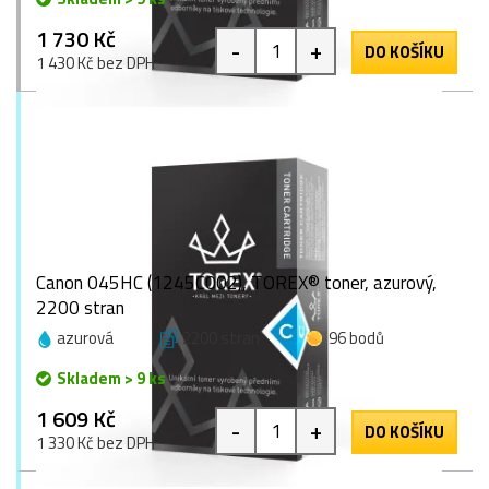
1 730 Kč
-
+
DO KOŠÍKU
1 430 Kč bez DPH
Canon 045HC (1245C002), TOREX® toner, azurový,
2200 stran
azurová
2200 stran
96 bodů
Skladem > 9 ks
1 609 Kč
-
+
DO KOŠÍKU
1 330 Kč bez DPH