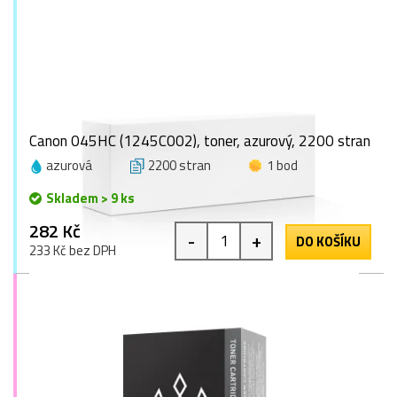
Canon 045HC (1245C002), toner, azurový, 2200 stran
azurová
2200 stran
1 bod
Skladem > 9 ks
282 Kč
-
+
DO KOŠÍKU
233 Kč bez DPH