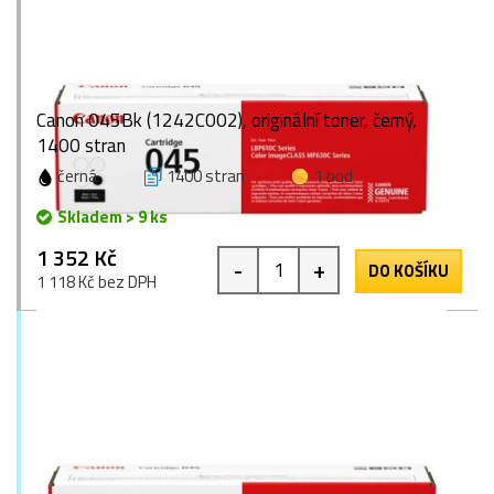
Canon 045Bk (1242C002), originální toner, černý,
1400 stran
černá
1400 stran
1 bod
Skladem > 9 ks
1 352 Kč
-
+
DO KOŠÍKU
1 118 Kč bez DPH