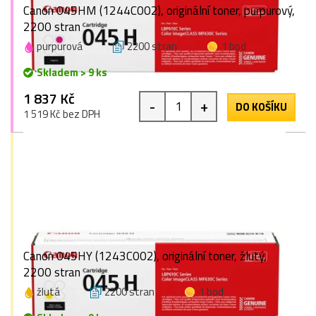
Canon 045HM (1244C002), originální toner, purpurový,
2200 stran
purpurová
2200 stran
1 bod
Skladem > 9 ks
1 837 Kč
-
+
DO KOŠÍKU
1 519 Kč bez DPH
Canon 045HY (1243C002), originální toner, žlutý,
2200 stran
žlutá
2200 stran
1 bod