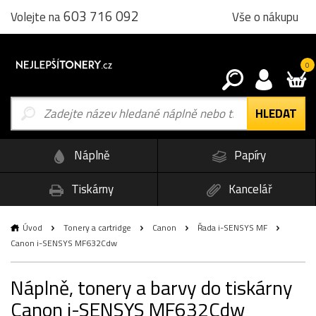
603 716 092
Vše o nákupu
Volejte na
0
Náplně
Papíry
Tiskárny
Kancelář
Úvod
Tonery a cartridge
Canon
Řada i-SENSYS MF
Canon i-SENSYS MF632Cdw
Náplně, tonery a barvy do tiskárny
Canon i-SENSYS MF632Cdw