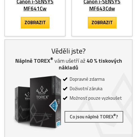
Canon i-SENSYS
Canon i-SENSYS
MF641Cw
MF643Cdw
ZOBRAZIT
ZOBRAZIT
Věděli jste?
®
Náplně TOREX
vám ušetří až
40
% tiskových
nákladů
Dopravné zdarma
Doživotní záruka
Možnost pouze vyzkoušet
®
Co jsou náplně TOREX
?