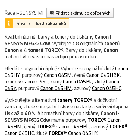
Řada i-SENSYS MF
Přidat tiskárnu do oblíbených
Právě prohlíží
2 zákazníků
Kvalitní náplně, barvy a tonery do tiskárny
Canon i-
SENSYS MF632Cdw
. Vybírejte z 8 originálních
tonerů
Canon
a 4
tonerů TOREX®
. Barvy do tiskárny
Canon
mohou být u vás už následující pracovní den.
Hledáte originální náplně? Vyberte si originální žlutý
Canon
045HY
, purpurový
Canon 045M
, černý
Canon 045HBK
,
azurový
Canon 045C
, černý
Canon 045Bk
, žlutý
Canon
045Y
, purpurový
Canon 045HM
, azurový
Canon 045HC
.
Vyzkoušejte alternativní
tonery TOREX®
s doživotní
zárukou, které vám šetří tiskové náklady a
sníží výdaje na
tisk až o 40 %
. Alternativní barvy do tiskárny
Canon i-
SENSYS MF632Cdw
máme purpurový
TOREX®
Canon
045HM
, černý
TOREX®
Canon 045HBk
, azurový
TOREX®
Canon 045HC
, žlutý
TOREX®
Canon 045HY
.