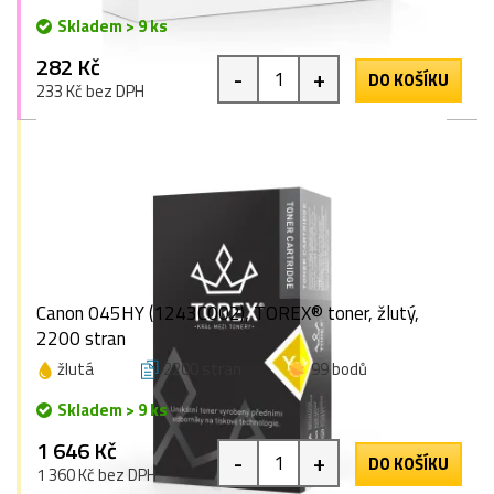
Skladem > 9 ks
282 Kč
-
+
DO KOŠÍKU
233 Kč bez DPH
Canon 045HY (1243C002), TOREX® toner, žlutý,
2200 stran
žlutá
2200 stran
99 bodů
Skladem > 9 ks
1 646 Kč
-
+
DO KOŠÍKU
1 360 Kč bez DPH