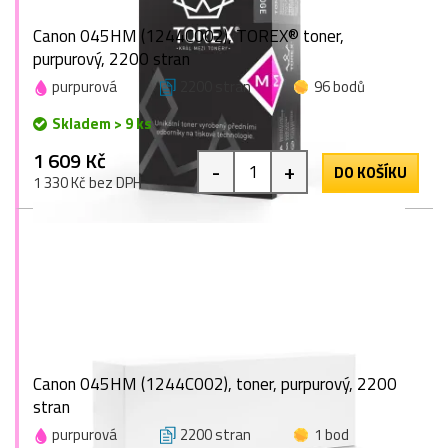
Canon 045HM (1244C002), TOREX® toner,
purpurový, 2200 stran
purpurová
2200 stran
96 bodů
Skladem > 9 ks
1 609 Kč
-
+
DO KOŠÍKU
1 330 Kč bez DPH
Canon 045HM (1244C002), toner, purpurový, 2200
stran
purpurová
2200 stran
1 bod