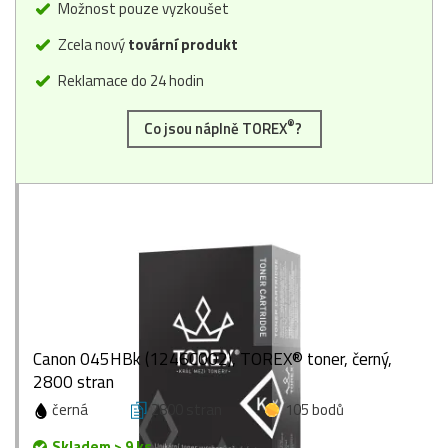
Možnost pouze vyzkoušet
Zcela nový
tovární produkt
Reklamace do 24 hodin
®
Co jsou náplně TOREX
?
Canon 045HBk (1246C002), TOREX® toner, černý,
2800 stran
černá
2800 stran
105 bodů
Skladem > 9 ks