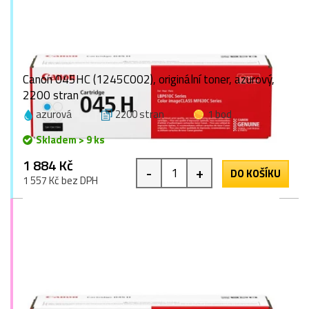
Canon 045HC (1245C002), originální toner, azurový,
2200 stran
azurová
2200 stran
1 bod
Skladem > 9 ks
1 884 Kč
-
+
DO KOŠÍKU
1 557 Kč bez DPH