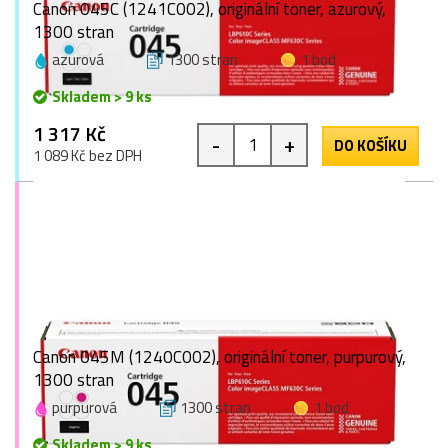
Canon 045C (1241C002), originální toner, azurový,
1300 stran
azurová
1300 stran
1 bod
Skladem > 9 ks
1 317 Kč
-
+
DO KOŠÍKU
1 089 Kč bez DPH
Canon 045M (1240C002), originální toner, purpurový,
1300 stran
purpurová
1300 stran
1 bod
Skladem > 9 ks