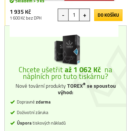
Skladem > 9 ks
1 935 Kč
-
+
DO KOŠÍKU
1 600 Kč bez DPH
Chcete ušetřit
až 1 062 Kč
na
náplních pro tuto tiskárnu?
®
Nové tovární produkty
TOREX
se spoustou
výhod:
Dopravné
zdarma
Doživotní záruka
Úspora
tiskových nákladů