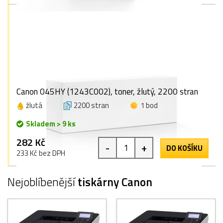
Canon 045HY (1243C002), toner, žlutý, 2200 stran
žlutá
2200 stran
1 bod
Skladem > 9 ks
282 Kč
-
+
DO KOŠÍKU
233 Kč bez DPH
Nejoblíbenější
tiskárny Canon