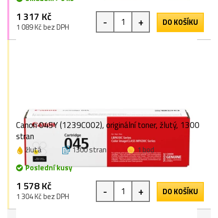
1 317 Kč
-
+
DO KOŠÍKU
1 089 Kč bez DPH
Canon 045Y (1239C002), originální toner, žlutý, 1300
stran
žlutá
1300 stran
1 bod
Poslední kusy
1 578 Kč
-
+
DO KOŠÍKU
1 304 Kč bez DPH