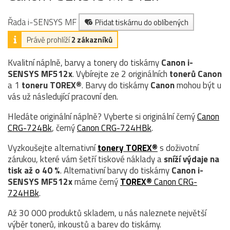
Řada i-SENSYS MF
Přidat tiskárnu do oblíbených
Právě prohlíží
2 zákazníků
Kvalitní náplně, barvy a tonery do tiskárny
Canon i-
SENSYS MF512x
. Vybírejte ze 2 originálních
tonerů
Canon
a 1
toneru TOREX®
. Barvy do tiskárny
Canon
mohou být u
vás už následující pracovní den.
Hledáte originální náplně? Vyberte si originální černý
Canon
CRG-724Bk
, černý
Canon CRG-724HBk
.
Vyzkoušejte alternativní
tonery TOREX®
s doživotní
zárukou, které vám šetří tiskové náklady a
sníží výdaje na
tisk až o 40 %
. Alternativní barvy do tiskárny
Canon i-
SENSYS MF512x
máme černý
TOREX®
Canon CRG-
724HBk
.
Až 30 000 produktů skladem, u nás naleznete největší
výběr tonerů, inkoustů a barev do tiskárny.