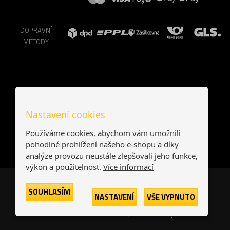
DOPRAVNÍ
METODY
Nastavení cookies
Používáme cookies, abychom vám umožnili
pohodlné prohlížení našeho e-shopu a díky
analýze provozu neustále zlepšovali jeho funkce,
výkon a použitelnost.
Více informací
Česká republika
Slovensko
SOUHLASÍM
NASTAVENÍ
VŠE VYPNUTO
© 2026
Printonia s.r.o.
Všechna práva vyhrazena
-
-