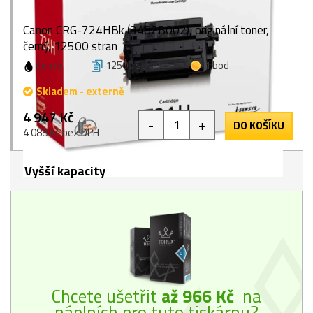
Canon CRG-724HBk (3482B002), originální toner,
černý, 12500 stran
černá
12500 stran
1 bod
Skladem - externě
4 947 Kč
-
+
DO KOŠÍKU
4 088 Kč bez DPH
Vyšší kapacity
Chcete ušetřit
až 966 Kč
na
náplních pro tuto tiskárnu?