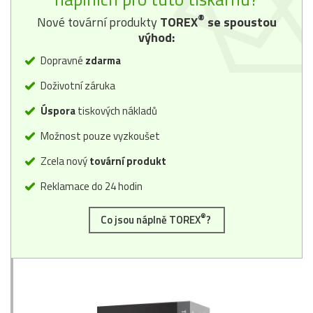
®
Nové tovární produkty
TOREX
se spoustou
výhod:
Dopravné
zdarma
Doživotní záruka
Úspora
tiskových nákladů
Možnost pouze vyzkoušet
Zcela nový
tovární produkt
Reklamace do 24 hodin
®
Co jsou náplně TOREX
?