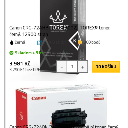
Canon CRG-724HBk (3482B002), TOREX® toner,
černý, 12500 stran
černá
12500 stran
300 bodů
Skladem > 9 ks
3 981 Kč
-
+
DO KOŠÍKU
3 290 Kč bez DPH
Canon CRG-724Bk (3481B002), originální toner, černý,