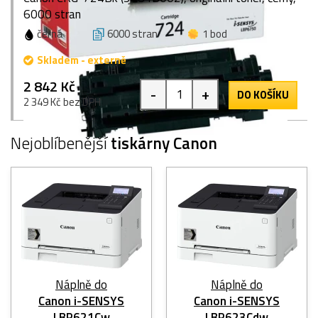
6000 stran
černá
6000 stran
1 bod
Skladem - externě
2 842 Kč
-
+
DO KOŠÍKU
2 349 Kč bez DPH
Nejoblíbenější
tiskárny Canon
Náplně do
Náplně do
Canon i-SENSYS
Canon i-SENSYS
LBP621Cw
LBP623Cdw