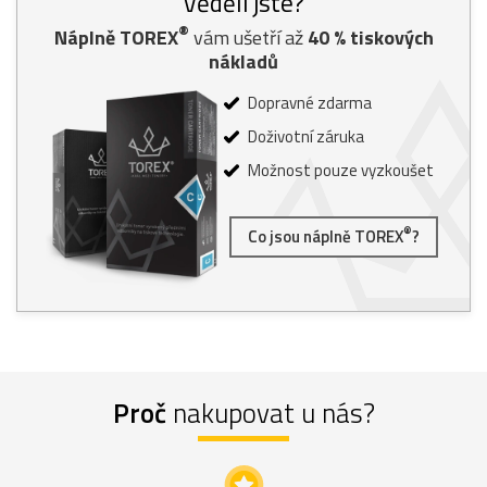
Věděli jste?
®
Náplně TOREX
vám ušetří až
40
% tiskových
nákladů
Dopravné zdarma
Doživotní záruka
Možnost pouze vyzkoušet
®
Co jsou náplně TOREX
?
Proč
nakupovat u nás?