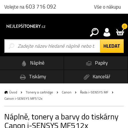
603 716 092
Vše o nákupu
Volejte na
0
Náplně
Papíry
Tiskárny
Kancelář
Úvod
Tonery a cartridge
Canon
Řada i-SENSYS MF
Canon i-SENSYS MF512x
Náplně, tonery a barvy do tiskárny
Canon i-SENSYS MF512x