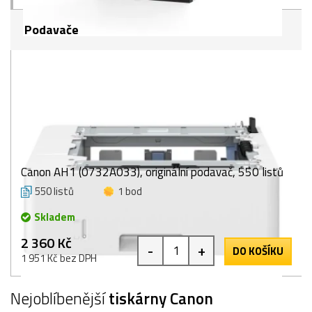
Podavače
Canon AH1 (0732A033), originální podavač, 550 listů
550 listů
1 bod
Skladem
2 360 Kč
-
+
DO KOŠÍKU
1 951 Kč bez DPH
Nejoblíbenější
tiskárny Canon