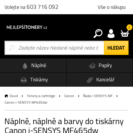
603 716 092
Vše o nákupu
Volejte na
0
Náplně
Papíry
Tiskárny
Kancelář
Úvod
Tonery a cartridge
Canon
Řada i-SENSYS MF
Canon i-SENSYS MF465dw
Náplně, náplně a barvy do tiskárny
Canon i-SENSYS MF465dw