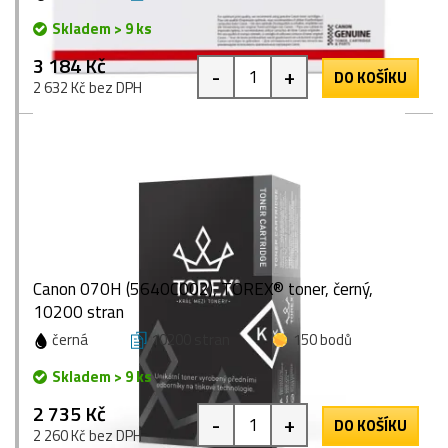
Skladem > 9 ks
3 184 Kč
-
+
DO KOŠÍKU
2 632 Kč bez DPH
Canon 070H (5640C002), TOREX® toner, černý,
10200 stran
černá
10200 stran
150 bodů
Skladem > 9 ks
2 735 Kč
-
+
DO KOŠÍKU
2 260 Kč bez DPH