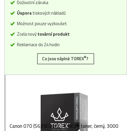
Doživotní záruka
Úspora
tiskových nákladů
Možnost pouze vyzkoušet
Zcela nový
tovární produkt
Reklamace do 24 hodin
®
Co jsou náplně TOREX
?
Canon 070 (5639C002), TOREX® toner, černý, 3000