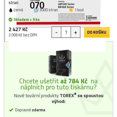
stran
černá
3000 stran
1 bod
Skladem > 9 ks
2 427 Kč
-
+
DO KOŠÍKU
2 006 Kč bez DPH
Chcete ušetřit
až 784 Kč
na
náplních pro tuto tiskárnu?
®
Nové tovární produkty
TOREX
se spoustou
výhod:
Dopravné
zdarma