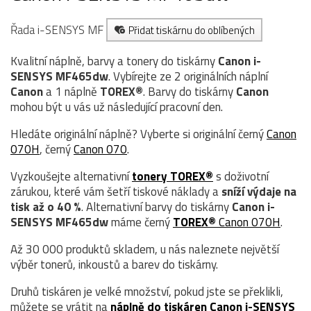
Řada i-SENSYS MF
Přidat tiskárnu do oblíbených
Kvalitní náplně, barvy a tonery do tiskárny
Canon i-
SENSYS MF465dw
. Vybírejte ze 2 originálních náplní
Canon
a 1 náplně
TOREX®
. Barvy do tiskárny
Canon
mohou být u vás už následující pracovní den.
Hledáte originální náplně? Vyberte si originální černý
Canon
070H
, černý
Canon 070
.
Vyzkoušejte alternativní
tonery TOREX®
s doživotní
zárukou, které vám šetří tiskové náklady a
sníží výdaje na
tisk až o 40 %
. Alternativní barvy do tiskárny
Canon i-
SENSYS MF465dw
máme černý
TOREX®
Canon 070H
.
Až 30 000 produktů skladem, u nás naleznete největší
výběr tonerů, inkoustů a barev do tiskárny.
Druhů tiskáren je velké množství, pokud jste se překlikli,
můžete se vrátit na
náplně do tiskáren Canon i-SENSYS