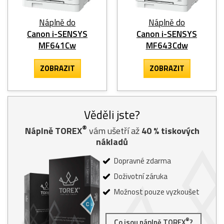
Náplně do
Náplně do
Canon i-SENSYS
Canon i-SENSYS
MF641Cw
MF643Cdw
ZOBRAZIT
ZOBRAZIT
Věděli jste?
®
Náplně TOREX
vám ušetří až
40
% tiskových
nákladů
Dopravné zdarma
Doživotní záruka
Možnost pouze vyzkoušet
®
Co jsou náplně TOREX
?