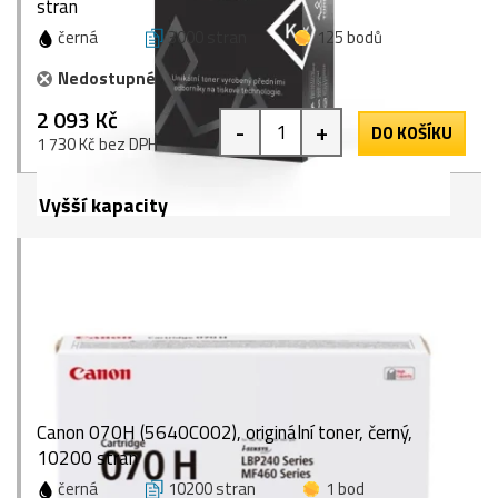
stran
černá
3000 stran
125 bodů
Nedostupné
2 093 Kč
-
+
DO KOŠÍKU
1 730 Kč bez DPH
Vyšší kapacity
Canon 070H (5640C002), originální toner, černý,
10200 stran
černá
10200 stran
1 bod