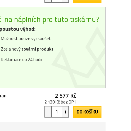
č
na náplních pro tuto tiskárnu?
poustou výhod:
Možnost pouze vyzkoušet
Zcela nový
tovární produkt
Reklamace do 24 hodin
2 577 Kč
ran
2 130 Kč bez DPH
-
+
DO KOŠÍKU