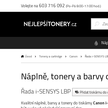
603 716 092
Volejte na
(Po-Pá 8:00-17:00 hod.)
Náp
Úvod
Tonery a cartridge
Canon
Řada i-SENSYS L
Náplně, tonery a barvy
Řada i-SENSYS LBP
Přidat tiskárnu do
Kvalitní náplně, barvy a tonery do tiskárny
Canon i