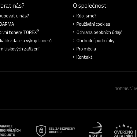
ybrat nás?
O společnosti
kupovat u nás?
Kdo jsme?
ZDARMA
Používání cookies
®
tivní tonery TOREX
Ochrana osobních údajů
cká likvidace a výkup tonerů
Obchodní podmínky
m tiskových zařízení
Pro média
Kontakt
DOPRAVNÍ 