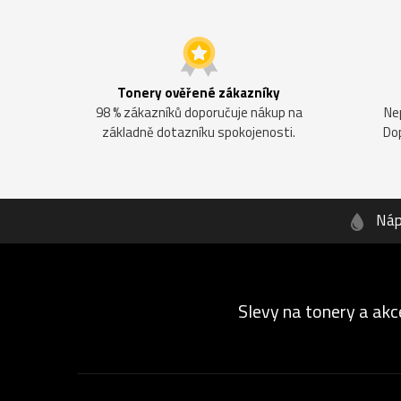
Tonery ověřené zákazníky
98 % zákazníků doporučuje nákup na
Ne
základně dotazníku spokojenosti.
Do
Náp
Slevy na tonery a akc