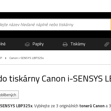
lně
Papíry
Tiskárny
BP
Canon i-SENSYS LBP325x
 do tiskárny Canon i-SENSYS 
 oblíbených
-SENSYS LBP325x
. Vybírejte ze 3 originálních
tonerů
Canon
a 