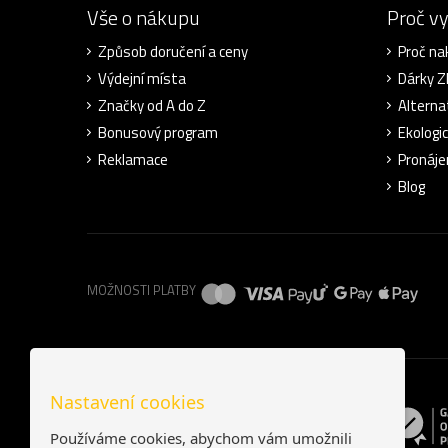
Vše o nákupu
Proč v
Způsob doručení a ceny
Proč na
Výdejní místa
Dárky 
Značky od A do Z
Alterna
Bonusový program
Ekologi
Reklamace
Pronáje
Blog
MOŽNOSTI PLATBY
Nastavení cookies
Používáme cookies, abychom vám umožnili