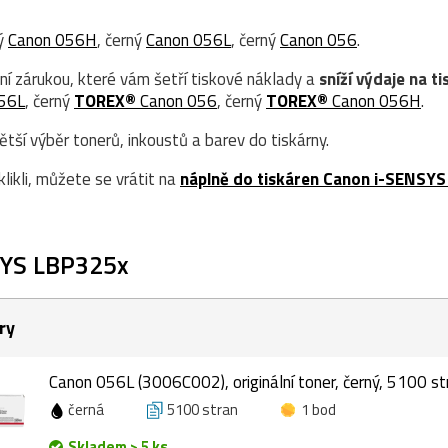
ný
Canon 056H
, černý
Canon 056L
, černý
Canon 056
.
ní zárukou, které vám šetří tiskové náklady a
sníží výdaje na ti
56L
, černý
TOREX®
Canon 056
, černý
TOREX®
Canon 056H
.
ší výběr tonerů, inkoustů a barev do tiskárny.
likli, můžete se vrátit na
náplně do tiskáren Canon i-SENSYS
SYS LBP325x
ry
Canon 056L (3006C002), originální toner, černý, 5100 st
černá
5100 stran
1 bod
Skladem > 5 ks