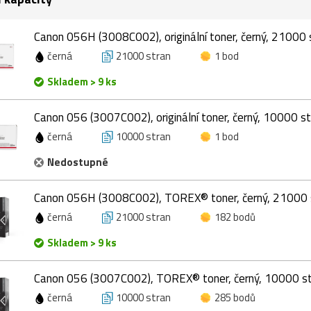
Canon 056H (3008C002), originální toner, černý, 21000 
černá
21000 stran
1 bod
Skladem > 9 ks
Canon 056 (3007C002), originální toner, černý, 10000 s
černá
10000 stran
1 bod
Nedostupné
Canon 056H (3008C002), TOREX® toner, černý, 21000 
černá
21000 stran
182 bodů
Skladem > 9 ks
Canon 056 (3007C002), TOREX® toner, černý, 10000 s
černá
10000 stran
285 bodů