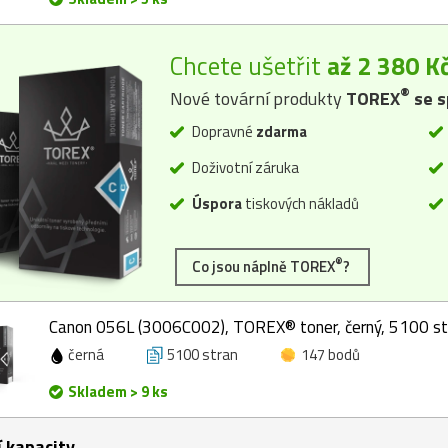
Chcete ušetřit
až 2 380 K
®
Nové tovární produkty
TOREX
se s
Dopravné
zdarma
Doživotní záruka
Úspora
tiskových nákladů
®
Co jsou náplně TOREX
?
Canon 056L (3006C002), TOREX® toner, černý, 5100 st
černá
5100 stran
147 bodů
Skladem > 9 ks
í kapacity