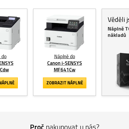
Věděli 
Náplně 
nákladů
 do
Náplně do
SENSYS
Canon i-SENSYS
3Cdw
MF641Cw
NÁPLNĚ
ZOBRAZIT
NÁPLNĚ
Proč
nakupovat u nás?