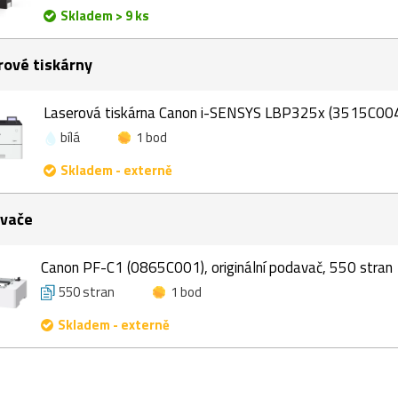
Skladem > 9 ks
rové tiskárny
Laserová tiskárna Canon i-SENSYS LBP325x (3515C00
bílá
1 bod
Skladem - externě
vače
Canon PF-C1 (0865C001), originální podavač, 550 stran
550 stran
1 bod
Skladem - externě