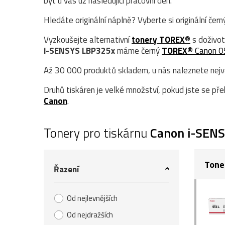
být u vás už následující pracovní den.
Hledáte originální náplně? Vyberte si originální čer
Vyzkoušejte alternativní
tonery TOREX®
s doživot
i-SENSYS LBP325x
máme černý
TOREX®
Canon 0
Až 30 000 produktů skladem, u nás naleznete největ
Druhů tiskáren je velké množství, pokud jste se přek
Canon
.
Tonery pro tiskárnu
Canon i-SEN
Tone
Řazení
Od nejlevnějších
Od nejdražších