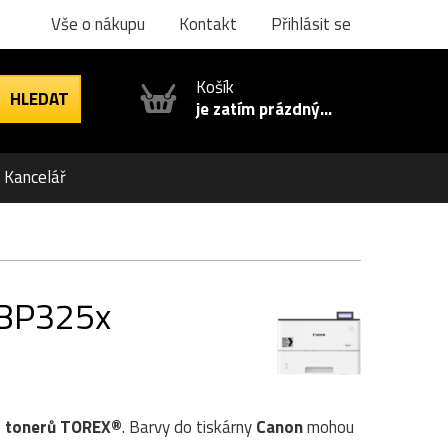
Vše o nákupu
Kontakt
Přihlásit se
Košík
je zatím prázdný...
Kancelář
LBP325x
3
tonerů TOREX®
. Barvy do tiskárny
Canon
mohou