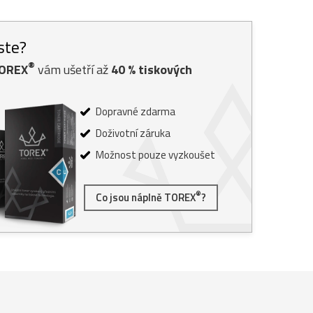
jste?
®
TOREX
vám ušetří až
40
% tiskových
Dopravné zdarma
Doživotní záruka
Možnost pouze vyzkoušet
®
Co jsou náplně TOREX
?