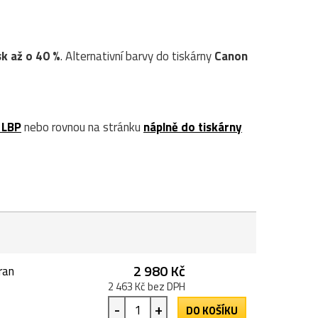
sk až o 40 %
. Alternativní barvy do tiskárny
Canon
 LBP
nebo rovnou na stránku
náplně do tiskárny
2 980 Kč
ran
2 463 Kč bez DPH
-
+
DO KOŠÍKU