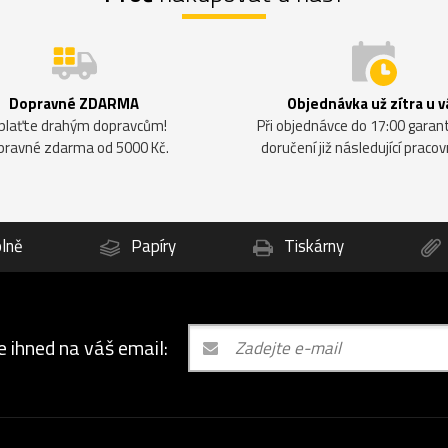
Dopravné ZDARMA
Objednávka už zítra u v
plaťte drahým dopravcům!
Při objednávce do 17:00 gara
pravné zdarma od 5000 Kč.
doručení již následující pracov
lně
Papíry
Tiskárny
e ihned na váš email: