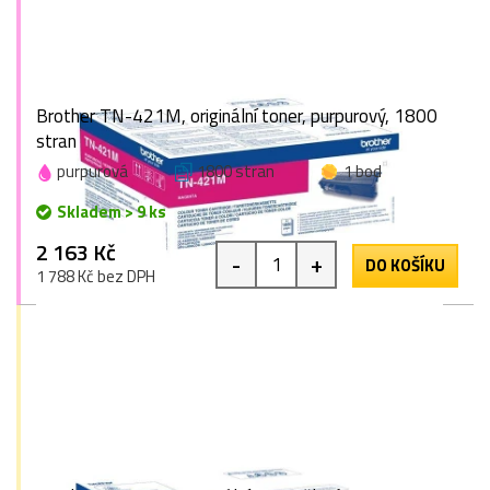
Brother TN-421M, originální toner, purpurový, 1800
stran
purpurová
1800 stran
1 bod
Skladem > 9 ks
2 163 Kč
-
+
DO KOŠÍKU
1 788 Kč bez DPH