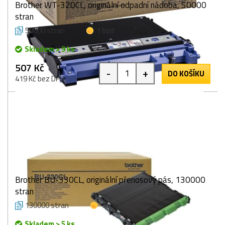
Brother WT-320CL, originální odpadní nádoba, 50000
stran
50000 stran
1 bod
Skladem > 9 ks
507 Kč
-
+
DO KOŠÍKU
419 Kč bez DPH
Brother BU-330CL, originální přenosový pás, 130000
stran
130000 stran
1 bod
Skladem > 5 ks