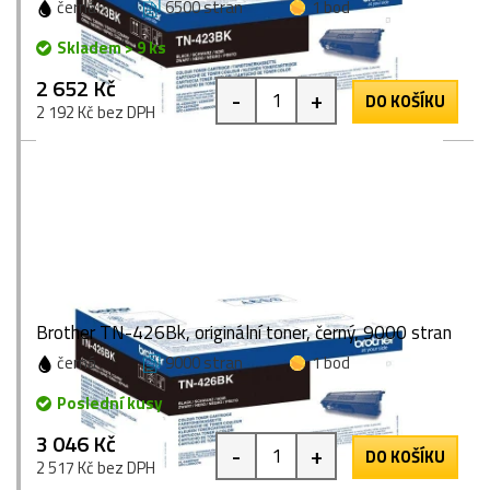
černá
6500 stran
1 bod
Skladem > 9 ks
2 652 Kč
-
+
DO KOŠÍKU
2 192 Kč bez DPH
Brother TN-426Bk, originální toner, černý, 9000 stran
černá
9000 stran
1 bod
Poslední kusy
3 046 Kč
-
+
DO KOŠÍKU
2 517 Kč bez DPH