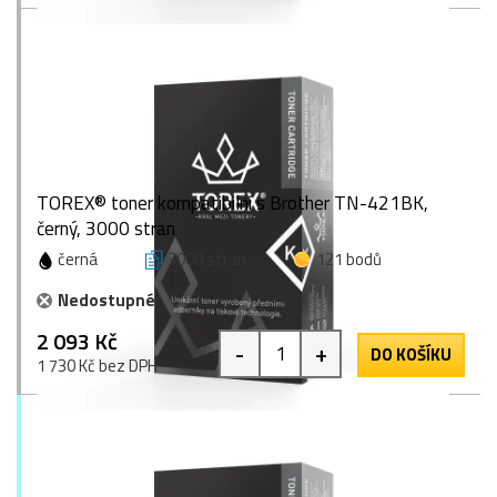
TOREX® toner kompatibilní s Brother TN-421BK,
černý, 3000 stran
černá
3000 stran
121 bodů
Nedostupné
2 093 Kč
-
+
DO KOŠÍKU
1 730 Kč bez DPH