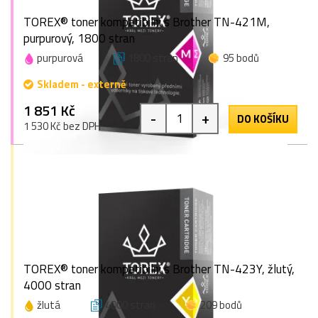
TOREX® toner kompatibilní s Brother TN-421M,
purpurový, 1800 stran
purpurová
1800 stran
95 bodů
Skladem - externě
1 851 Kč
-
+
DO KOŠÍKU
1 530 Kč bez DPH
TOREX® toner kompatibilní s Brother TN-423Y, žlutý,
4000 stran
žlutá
4000 stran
209 bodů