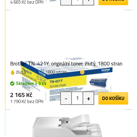
4 665 Kč bez DPH
Brother TN-421Y, originální toner, žlutý, 1800 stran
žlutá
1800 stran
1 bod
Skladem > 9 ks
2 165 Kč
-
+
DO KOŠÍKU
1 790 Kč bez DPH