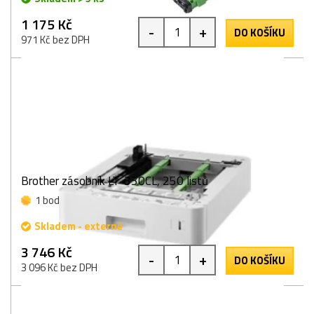
1 175 Kč
-
+
DO KOŠÍKU
971 Kč bez DPH
Brother zásobník LT-330CL, 250 listů
1 bod
Skladem - externě
3 746 Kč
-
+
DO KOŠÍKU
3 096 Kč bez DPH