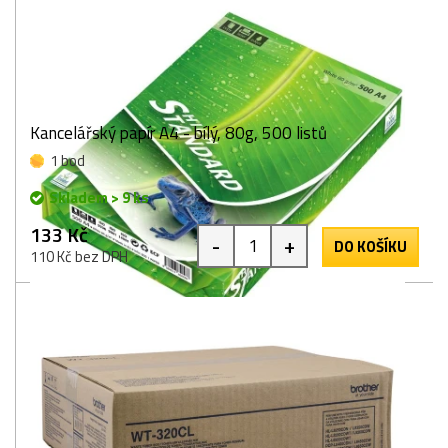
Kancelářský papír A4 - bílý, 80g, 500 listů
1 bod
Skladem > 9 ks
133 Kč
-
+
DO KOŠÍKU
110 Kč bez DPH