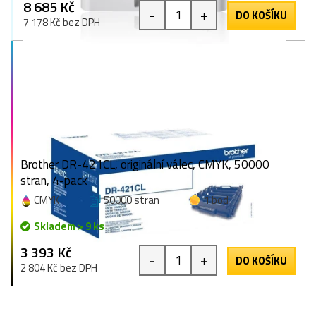
8 685 Kč
-
+
DO KOŠÍKU
7 178 Kč bez DPH
Brother DR-421CL, originální válec, CMYK, 50000
stran, 4-pack
CMYK
50000 stran
1 bod
Skladem > 9 ks
3 393 Kč
-
+
DO KOŠÍKU
2 804 Kč bez DPH