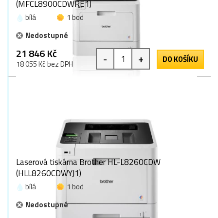
(MFCL8900CDWRE1)
bílá
1 bod
Nedostupné
21 846 Kč
-
+
DO KOŠÍKU
18 055 Kč bez DPH
Laserová tiskárna Brother HL-L8260CDW
(HLL8260CDWYJ1)
bílá
1 bod
Nedostupné