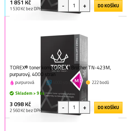
1 851 Kč
-
+
DO KOŠÍKU
1 530 Kč bez DPH
TOREX® toner kompatibilní s Brother TN-423M,
purpurový, 4000 stran
purpurová
4000 stran
222 bodů
Skladem > 9 ks
3 098 Kč
-
+
DO KOŠÍKU
2 560 Kč bez DPH