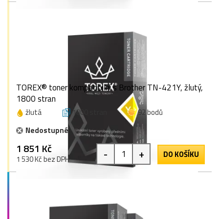
TOREX® toner kompatibilní s Brother TN-421Y, žlutý,
1800 stran
žlutá
1800 stran
92 bodů
Nedostupné
1 851 Kč
-
+
DO KOŠÍKU
1 530 Kč bez DPH