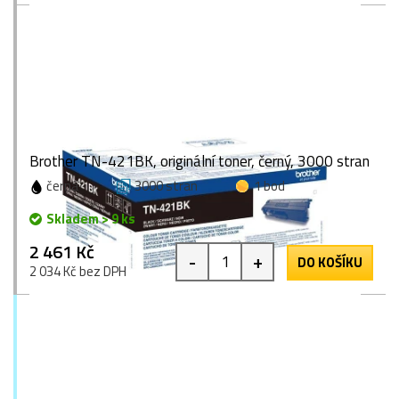
Brother TN-421BK, originální toner, černý, 3000 stran
černá
3000 stran
1 bod
Skladem > 9 ks
2 461 Kč
-
+
DO KOŠÍKU
2 034 Kč bez DPH