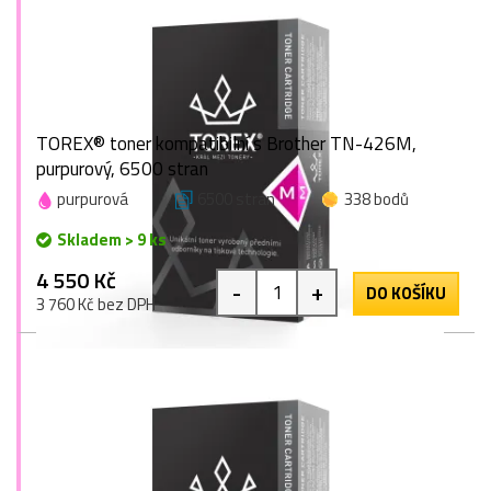
TOREX® toner kompatibilní s Brother TN-426M,
purpurový, 6500 stran
purpurová
6500 stran
338 bodů
Skladem > 9 ks
4 550 Kč
-
+
DO KOŠÍKU
3 760 Kč bez DPH