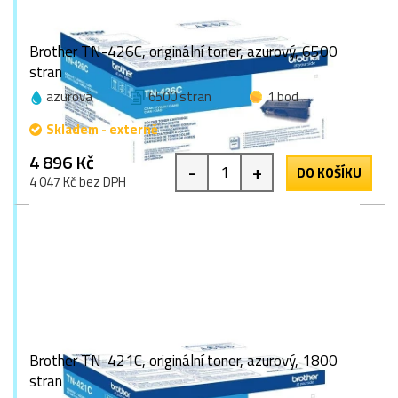
Brother TN-426C, originální toner, azurový, 6500
stran
azurová
6500 stran
1 bod
Skladem - externě
4 896 Kč
-
+
DO KOŠÍKU
4 047 Kč bez DPH
Brother TN-421C, originální toner, azurový, 1800
stran