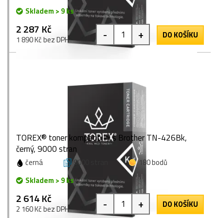
Skladem > 9 ks
2 287 Kč
-
+
DO KOŠÍKU
1 890 Kč bez DPH
TOREX® toner kompatibilní s Brother TN-426Bk,
černý, 9000 stran
černá
9000 stran
180 bodů
Skladem > 9 ks
2 614 Kč
-
+
DO KOŠÍKU
2 160 Kč bez DPH