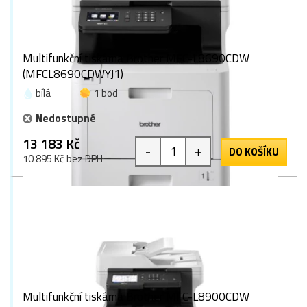
Multifunkční tiskárna Brother MFC-L8690CDW
(MFCL8690CDWYJ1)
bílá
1 bod
Nedostupné
13 183 Kč
-
+
DO KOŠÍKU
10 895 Kč bez DPH
Multifunkční tiskárna Brother MFC-L8900CDW