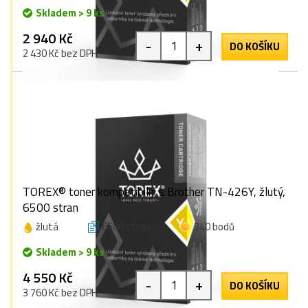
Skladem > 9 ks
2 940 Kč
-
+
DO KOŠÍKU
2 430 Kč bez DPH
TOREX® toner kompatibilní s Brother TN-426Y, žlutý,
6500 stran
žlutá
6500 stran
340 bodů
Skladem > 9 ks
4 550 Kč
-
+
DO KOŠÍKU
3 760 Kč bez DPH