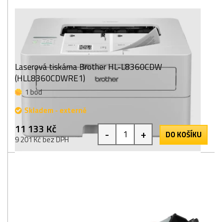
Laserová tiskárna Brother HL-L8360CDW
(HLL8360CDWRE1)
1 bod
Skladem - externě
11 133 Kč
-
+
DO KOŠÍKU
9 201 Kč bez DPH