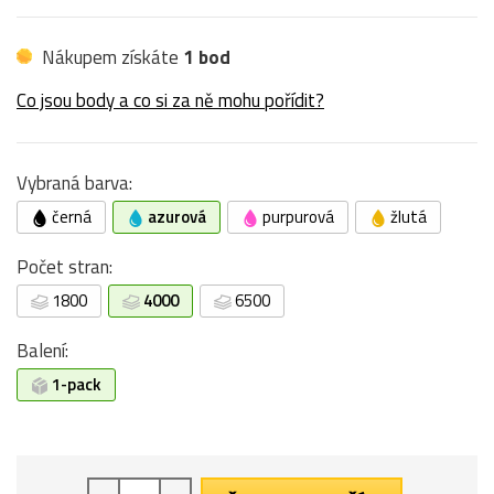
Nákupem získáte
1 bod
Co jsou body a co si za ně mohu pořídit?
Vybraná barva:
černá
azurová
purpurová
žlutá
Počet stran:
1800
4000
6500
Balení:
1-pack