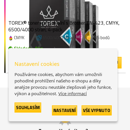
TOREX® toner kompatibilní s Brother TN-423, CMYK,
6500/4000 stran, 4-pack
CMYK
6500/4000 stran
885 bodů
Skladem > 9 ks
11 120 Kč
-
+
DO KOŠÍKU
Nastavení cookies
9 190 Kč bez DPH
Používáme cookies, abychom vám umožnili
pohodlné prohlížení našeho e-shopu a díky
analýze provozu neustále zlepšovali jeho funkce,
výkon a použitelnost.
Více informací
Proč
nakupovat u nás?
SOUHLASÍM
NASTAVENÍ
VŠE VYPNUTO