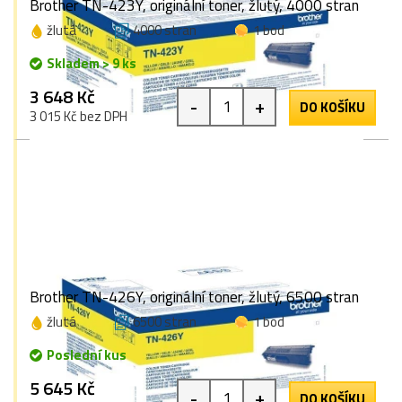
Brother TN-423Y, originální toner, žlutý, 4000 stran
žlutá
4000 stran
1 bod
Skladem > 9 ks
3 648 Kč
-
+
DO KOŠÍKU
3 015 Kč bez DPH
Brother TN-426Y, originální toner, žlutý, 6500 stran
žlutá
6500 stran
1 bod
Poslední kus
5 645 Kč
-
+
DO KOŠÍKU