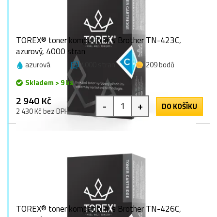
TOREX® toner kompatibilní s Brother TN-423C,
azurový, 4000 stran
azurová
4000 stran
209 bodů
Skladem > 9 ks
2 940 Kč
-
+
DO KOŠÍKU
2 430 Kč bez DPH
TOREX® toner kompatibilní s Brother TN-426C,