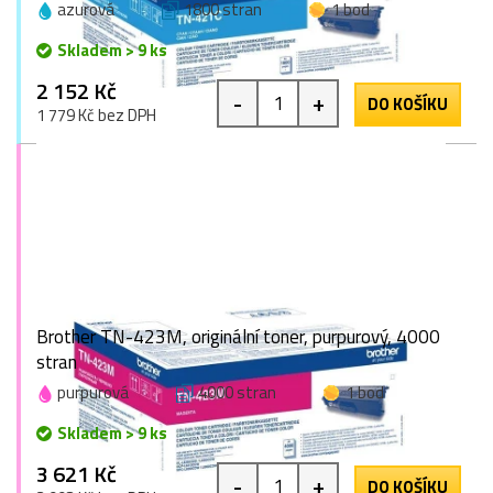
azurová
1800 stran
1 bod
Skladem > 9 ks
2 152 Kč
-
+
DO KOŠÍKU
1 779 Kč bez DPH
Brother TN-423M, originální toner, purpurový, 4000
stran
purpurová
4000 stran
1 bod
Skladem > 9 ks
3 621 Kč
-
+
DO KOŠÍKU