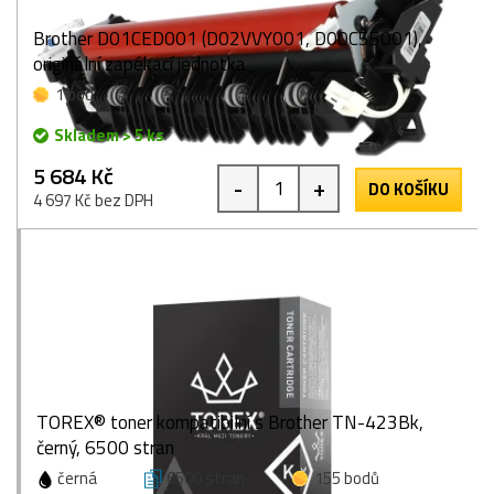
Brother D01CED001 (D02VVY001, D00C55001),
originální zapékací jednotka
1 bod
Skladem > 5 ks
5 684 Kč
-
+
DO KOŠÍKU
4 697 Kč bez DPH
TOREX® toner kompatibilní s Brother TN-423Bk,
černý, 6500 stran
černá
6500 stran
155 bodů