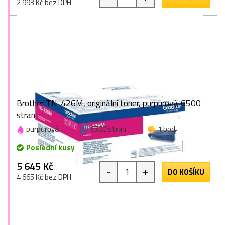
2 993 Kč bez DPH
Brother TN-426M, originální toner, purpurový, 6500
stran
purpurová
6500 stran
1 bod
Poslední kusy
5 645 Kč
-
+
DO KOŠÍKU
4 665 Kč bez DPH