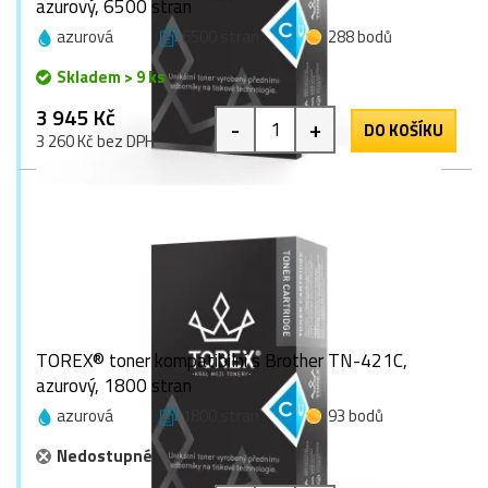
azurový, 6500 stran
azurová
6500 stran
288 bodů
Skladem > 9 ks
3 945 Kč
-
+
DO KOŠÍKU
3 260 Kč bez DPH
TOREX® toner kompatibilní s Brother TN-421C,
azurový, 1800 stran
azurová
1800 stran
93 bodů
Nedostupné