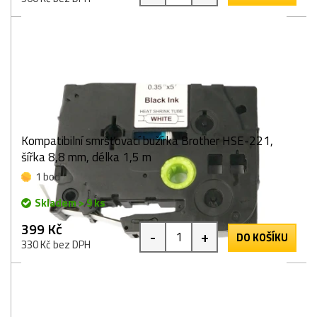
Kompatibilní smršťovací bužírka Brother HSE-221,
šířka 8,8 mm, délka 1,5 m
1 bod
Skladem > 9 ks
399 Kč
-
+
DO KOŠÍKU
330 Kč bez DPH