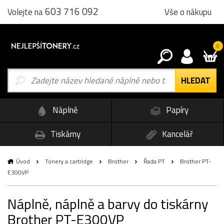
603 716 092
Vše o nákupu
Volejte na
0
Náplně
Papíry
Tiskárny
Kancelář
Úvod
Tonery a cartridge
Brother
Řada PT
Brother PT-
E300VP
Náplně, náplně a barvy do tiskárny
Brother PT-E300VP