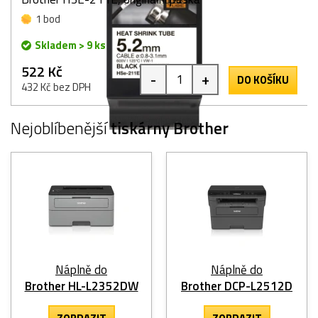
1 bod
Skladem > 9 ks
522 Kč
-
+
DO KOŠÍKU
432 Kč bez DPH
Nejoblíbenější
tiskárny Brother
Náplně do
Náplně do
Brother HL-L2352DW
Brother DCP-L2512D