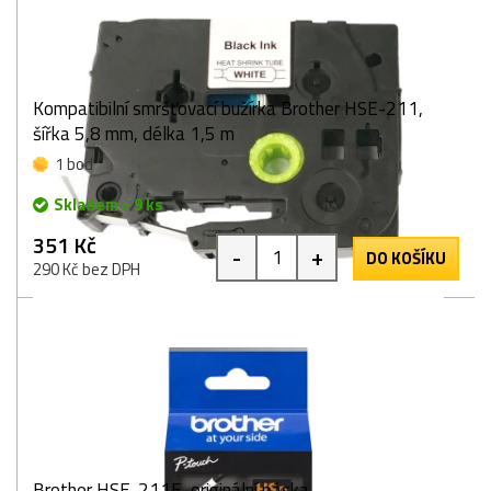
Kompatibilní smršťovací bužírka Brother HSE-211,
šířka 5,8 mm, délka 1,5 m
1 bod
Skladem > 9 ks
351 Kč
-
+
DO KOŠÍKU
290 Kč bez DPH
Brother HSE-211E, originální páska