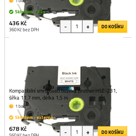
1 bod
Skladem > 9 ks
436 Kč
-
+
DO KOŠÍKU
360 Kč bez DPH
Kompatibilní smršťovací bužírka Brother HSE-231,
šířka 11,7 mm, délka 1,5 m
1 bod
Skladem - externě
678 Kč
-
+
DO KOŠÍKU
560 Kč bez DPH