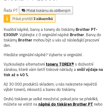
Řada PT
Přidat tiskárnu do oblíbených
Právě prohlíží
3 zákazníků
Kvalitní náplně, barvy a tonery do tiskárny
Brother PT-
E300VP
. Vybírejte z 0 originální náplně
Brother
. Barvy do
tiskárny
Brother
mohou být u vás už následující pracovní
den.
Hledáte originální náplně? Vyberte si originální .
Vyzkoušejte alternativní
tonery TOREX®
s doživotní
zárukou, které vám šetří tiskové náklady a
sníží výdaje na
tisk až o 40 %
.
Až 30 000 produktů skladem, u nás naleznete největší
výběr tonerů, inkoustů a barev do tiskárny.
Druhů tiskáren je velké množství, pokud jste se překlikli,
můžete se vrátit na
náplně do tiskáren Brother PT
nebo