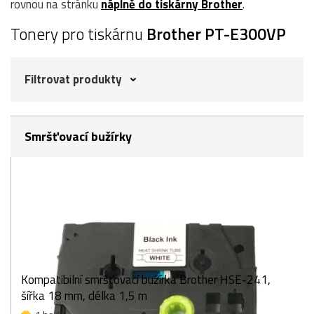
rovnou na stránku
náplně do tiskárny Brother
.
Tonery pro tiskárnu
Brother PT-E300VP
Filtrovat produkty
Smršťovací bužírky
Kompatibilní smršťovací bužírka Brother HSE-241,
šířka 18 mm, délka 1,5 m