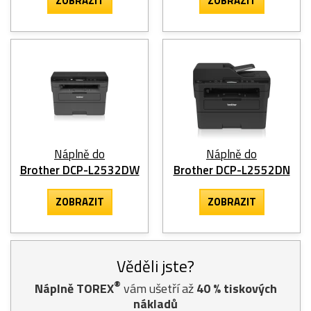
ZOBRAZIT
ZOBRAZIT
Náplně do
Náplně do
Brother DCP-L2532DW
Brother DCP-L2552DN
ZOBRAZIT
ZOBRAZIT
Věděli jste?
®
Náplně TOREX
vám ušetří až
40
% tiskových
nákladů