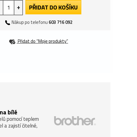
+
PŘIDAT DO KOŠÍKU
Nákup po telefonu
603 716 092
Přidat do “Moje produkty”
na bílé
belů pomocí teplem
a zajistí čitelné,