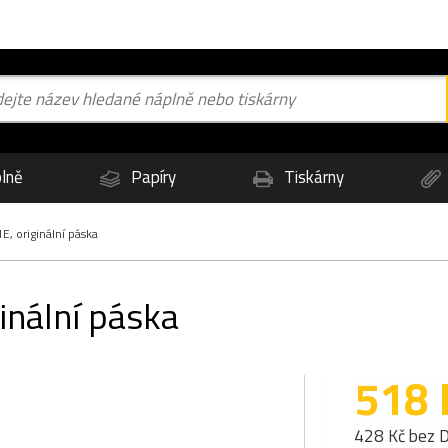
lně
Papíry
Tiskárny
, originální páska
inální páska
518 
428 Kč bez 