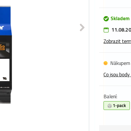
Skladem 
11.08.20
Zobrazit term
Nákupem 
Co jsou body 
Balení:
1-pack