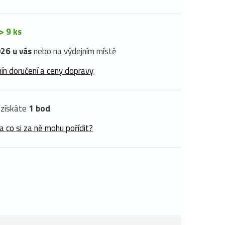
> 9 ks
26 u vás
nebo na výdejním místě
ín doručení a ceny dopravy
získáte
1 bod
a co si za ně mohu pořídit?