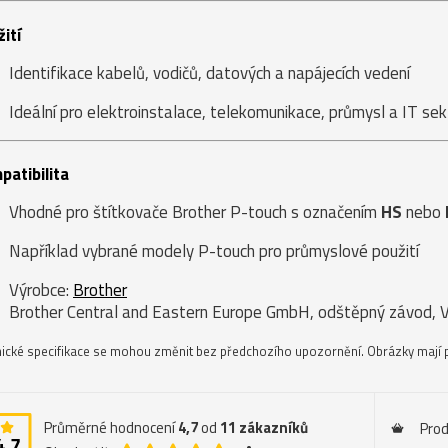
ití
Identifikace kabelů, vodičů, datových a napájecích vedení
Ideální pro elektroinstalace, telekomunikace, průmysl a IT sek
atibilita
Vhodné pro štítkovače Brother P-touch s označením
HS
nebo
Například vybrané modely P-touch pro průmyslové použití
Výrobce:
Brother
Brother Central and Eastern Europe GmbH, odštěpný závod, V
ické specifikace se mohou změnit bez předchozího upozornění. Obrázky mají p
Průměrné hodnocení
4,7
od
11
zákazníků
Pro
4,7