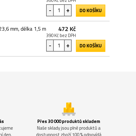
360 Kč bez DPH
-
+
DO KOŠÍKU
472 Kč
 23,6 mm, délka 1,5 m
390 Kč bez DPH
-
+
DO KOŠÍKU
ás
Přes 30 000 produktů skladem
ntujeme
Naše sklady jsou plné produktů a
ní den.
dostupnost zboží 100 % odpovídá