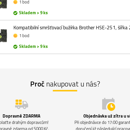
1 bod
Skladem > 9 ks
Kompatibilní smršťovací bužírka Brother HSE-251, šířka
1 bod
Skladem > 9 ks
Proč
nakupovat u nás?
Dopravné ZDARMA
Objednávka už zítra u v
plaťte drahým dopravcům!
Při objednávce do 17:00 gara
pravné zdarma od 5000 Kč.
doručení již následující pracov