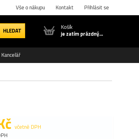
Vše o nákupu
Kontakt
Přihlásit se
Košík
je zatím prázdný...
Kancelář
Kč
včetně DPH
DPH