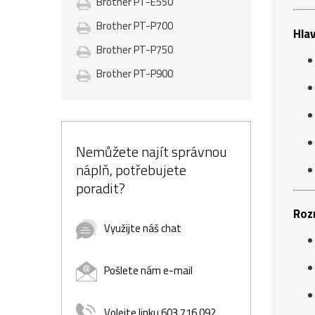
Brother PT-E550
Brother PT-P700
Hlav
Brother PT-P750
Brother PT-P900
Nemůžete najít správnou
náplň, potřebujete
poradit?
Roz
Využijte náš chat
Pošlete nám e-mail
Volejte linku 603 716 092