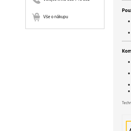
Použ
Vše o nákupu
Komp
Techn