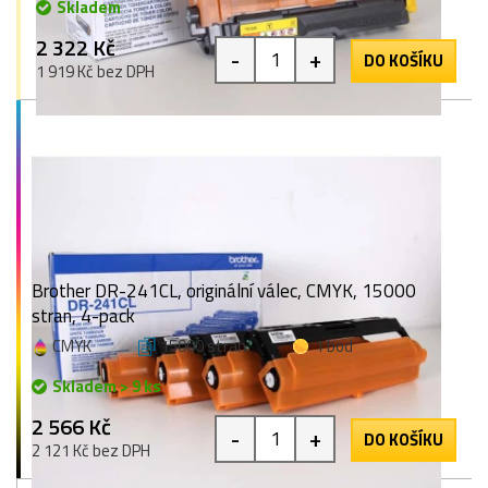
Skladem
2 322 Kč
-
+
DO KOŠÍKU
1 919 Kč bez DPH
Brother DR-241CL, originální válec, CMYK, 15000
stran, 4-pack
CMYK
15000 stran
1 bod
Skladem > 9 ks
2 566 Kč
-
+
DO KOŠÍKU
2 121 Kč bez DPH