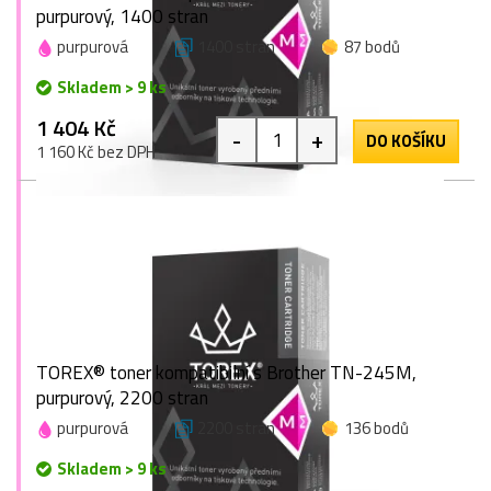
purpurový, 1400 stran
purpurová
1400 stran
87 bodů
Skladem > 9 ks
1 404 Kč
-
+
DO KOŠÍKU
1 160 Kč bez DPH
TOREX® toner kompatibilní s Brother TN-245M,
purpurový, 2200 stran
purpurová
2200 stran
136 bodů
Skladem > 9 ks