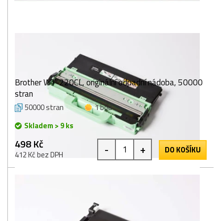
Brother WT-220CL, originální odpadní nádoba, 50000
stran
50000 stran
1 bod
Skladem > 9 ks
498 Kč
-
+
DO KOŠÍKU
412 Kč bez DPH