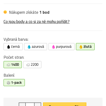
Nákupem získáte
1 bod
Co jsou body a co si za ně mohu pořídit?
Vybraná barva:
černá
azurová
purpurová
žlutá
Počet stran:
1400
2200
Balení:
1-pack