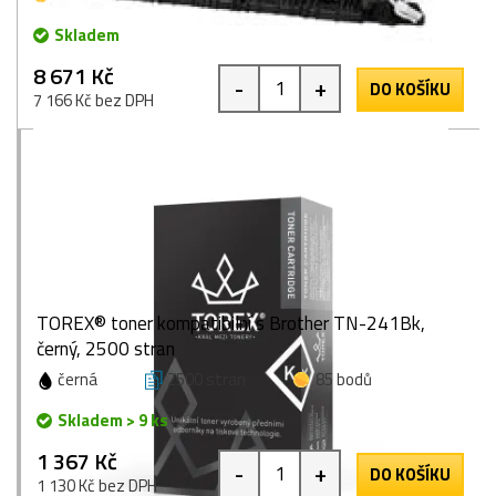
Skladem
8 671 Kč
-
+
DO KOŠÍKU
7 166 Kč bez DPH
TOREX® toner kompatibilní s Brother TN-241Bk,
černý, 2500 stran
černá
2500 stran
85 bodů
Skladem > 9 ks
1 367 Kč
-
+
DO KOŠÍKU
1 130 Kč bez DPH