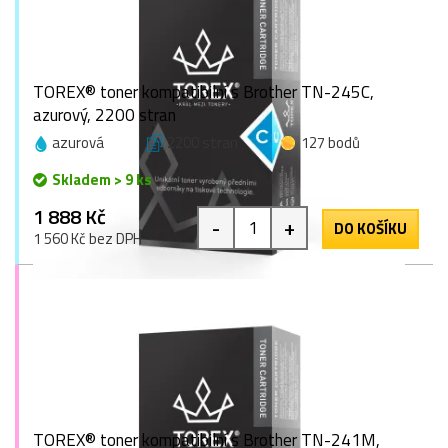
TOREX® toner kompatibilní s Brother TN-245C,
azurový, 2200 stran
azurová
2200 stran
127 bodů
Skladem > 9 ks
1 888 Kč
-
+
DO KOŠÍKU
1 560 Kč bez DPH
TOREX® toner kompatibilní s Brother TN-241M,