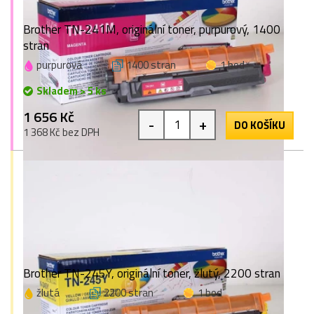
Brother TN-241M, originální toner, purpurový, 1400
stran
purpurová
1400 stran
1 bod
Skladem > 5 ks
1 656 Kč
-
+
DO KOŠÍKU
1 368 Kč bez DPH
Brother TN-245Y, originální toner, žlutý, 2200 stran
žlutá
2200 stran
1 bod