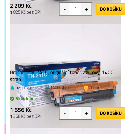
2 209 Kč
-
+
DO KOŠÍKU
1 825 Kč bez DPH
Brother TN-241C, originální toner, azurový, 1400
stran
azurová
1400 stran
1 bod
Skladem
1 656 Kč
-
+
DO KOŠÍKU
1 368 Kč bez DPH