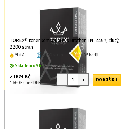
TOREX® toner kompatibilní s Brother TN-245Y, žlutý,
2200 stran
žlutá
2200 stran
136 bodů
Skladem > 9 ks
2 009 Kč
-
+
DO KOŠÍKU
1 660 Kč bez DPH