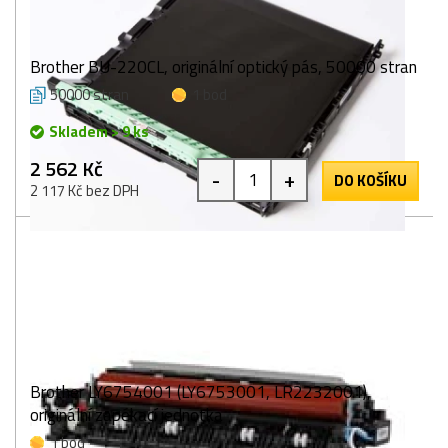
Brother BU-220CL, originální optický pás, 50000 stran
50000 stran
1 bod
Skladem > 9 ks
2 562 Kč
-
+
DO KOŠÍKU
2 117 Kč bez DPH
Brother LY6754001 (LY6753001, LR2232001),
originální zapékací jednotka
1 bod