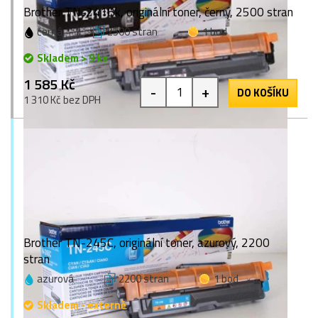
Brother TN-241Bk, originální toner, černý, 2500 stran
černá
2500 stran
1 bod
Skladem > 9 ks
1 585 Kč
-
+
DO KOŠÍKU
1 310 Kč bez DPH
Brother TN-245C, originální toner, azurový, 2200
stran
azurová
2200 stran
1 bod
Skladem - externě