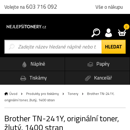
603 716 092
Vše o nákupu
Volejte na
0
Náplně
Papíry
Tiskárny
Kancelář
Úvod
Produkty pro tiskárny
Tonery
Brother TN-241Y,
originální toner, žlutý, 1400 stran
Brother TN-241Y, originální toner,
žlutý, 1400 stran