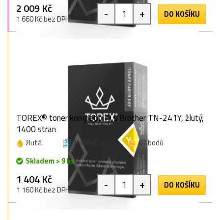
2 009 Kč
-
+
DO KOŠÍKU
1 660 Kč bez DPH
TOREX® toner kompatibilní s Brother TN-241Y, žlutý,
1400 stran
žlutá
1400 stran
87 bodů
Skladem > 9 ks
1 404 Kč
-
+
DO KOŠÍKU
1 160 Kč bez DPH