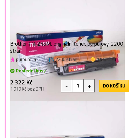
Brother TN-245M, originální toner, purpurový, 2200
stran
purpurová
2200 stran
1 bod
Poslední kusy
2 322 Kč
-
+
DO KOŠÍKU
1 919 Kč bez DPH