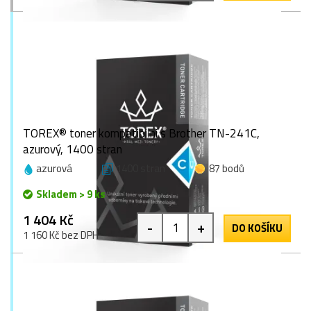
TOREX® toner kompatibilní s Brother TN-241C,
azurový, 1400 stran
azurová
1400 stran
87 bodů
Skladem > 9 ks
1 404 Kč
-
+
DO KOŠÍKU
1 160 Kč bez DPH