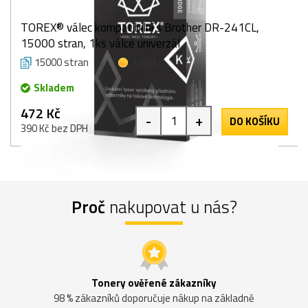
TOREX® válec kompatibilní s Brother DR-241CL,
15000 stran, 1ks válce univerzál
15000 stran
1 bod
Skladem
472 Kč
-
+
DO KOŠÍKU
390 Kč bez DPH
Proč
nakupovat u nás?
Tonery ověřené zákazníky
98 % zákazníků doporučuje nákup na základně