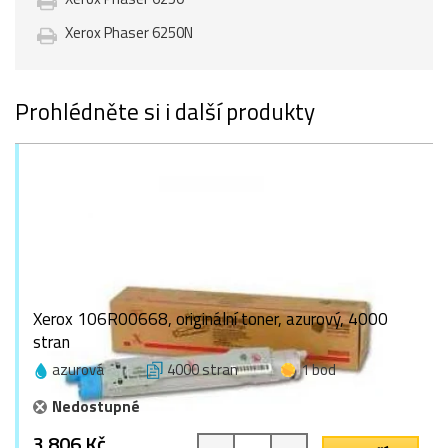
Xerox Phaser 6250N
Prohlédněte si i další produkty
Xerox 106R00668, originální toner, azurový, 4000
stran
azurová
4000 stran
1 bod
Nedostupné
3 806 Kč