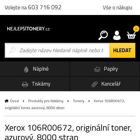
603 716 092
Vše o nákupu
Volejte na
0
Náplně
Papíry
Tiskárny
Kancelář
Úvod
Produkty pro tiskárny
Tonery
Xerox 106R00672,
originální toner, azurový, 8000 stran
Xerox 106R00672, originální toner,
azurový, 8000 stran