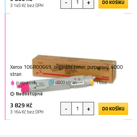
-
+
DO KOŠÍKU
3 145 Kč bez DPH
Xerox 106R00669, originální toner, purpurový, 4000
stran
purpurová
4000 stran
1 bod
Nedostupné
3 829 Kč
-
+
DO KOŠÍKU
3 164 Kč bez DPH