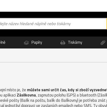
lně
Papíry
Tiskárny
jní místo je, že
můžete sami určit čas, kdy si zboží vyzvedne
u aplikaci
Zásilkovna
, zapnutou polohu (GPS) a bluetooth (Zás
České pošty (Balík na poštu, balík do Balíkovny) je potřeba znát
ují jednotliví dopravci ve zaslaných emailech nebo SMS. Ty obvy