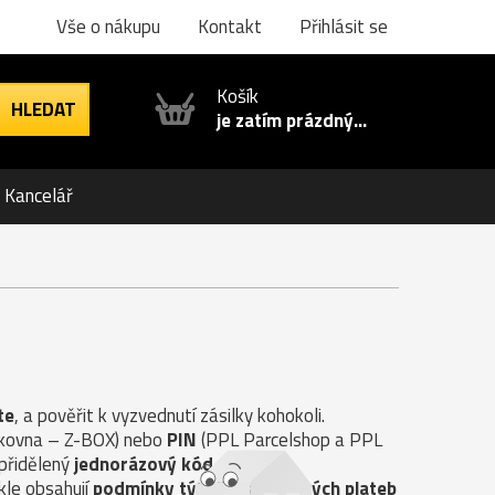
Vše o nákupu
Kontakt
Přihlásit se
Košík
je zatím prázdný...
Kancelář
te
, a pověřit k vyzvednutí zásilky kohokoli.
ilkovna – Z-BOX) nebo
PIN
(PPL Parcelshop a PPL
 přidělený
jednorázový kód
.
kle obsahují
podmínky týkající se možných plateb