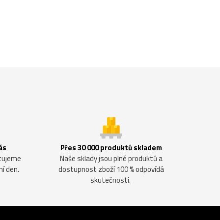
ás
Přes 30 000 produktů skladem
ntujeme
Naše sklady jsou plné produktů a
ní den.
dostupnost zboží 100 % odpovídá
skutečnosti.