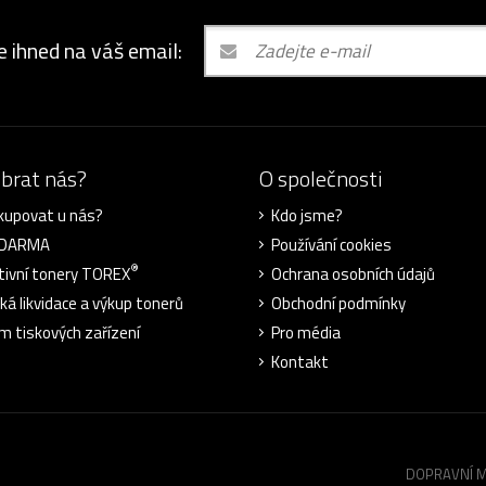
e ihned na váš email:
ybrat nás?
O společnosti
kupovat u nás?
Kdo jsme?
ZDARMA
Používání cookies
®
tivní tonery TOREX
Ochrana osobních údajů
cká likvidace a výkup tonerů
Obchodní podmínky
m tiskových zařízení
Pro média
Kontakt
DOPRAVNÍ 