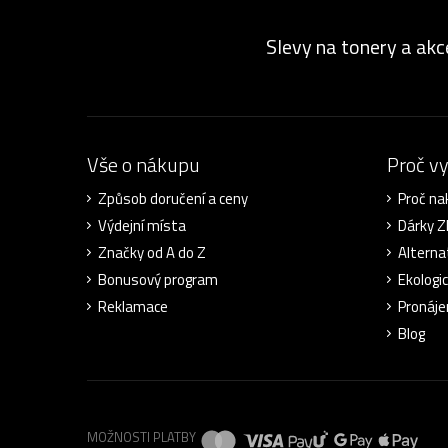
Slevy na tonery a akc
Vše o nákupu
Proč v
Způsob doručení a ceny
Proč na
Výdejní místa
Dárky 
Značky od A do Z
Alterna
Bonusový program
Ekologi
Reklamace
Pronáje
Blog
MOŽNOSTI PLATBY