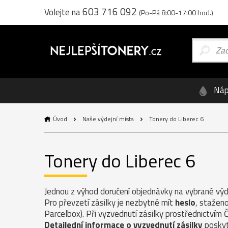
603 716 092
Volejte na
(Po-Pá 8:00-17:00 hod.)
Náp
Úvod
Naše výdejní místa
Tonery do Liberec 6
Tonery do Liberec 6
Jednou z výhod doručení objednávky na vybrané výde
Pro převzetí zásilky je nezbytné mít
heslo
, staženo
Parcelbox). Při vyzvednutí zásilky prostřednictvím 
Detailední informace o vyzvednutí zásilky
poskyt