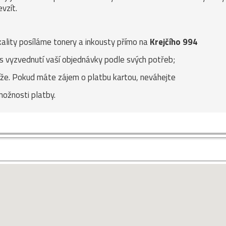
vzít.
kality posíláme tonery a inkousty přímo na
Krejčího 994
as vyzvednutí vaší objednávky podle svých potřeb;
níže. Pokud máte zájem o platbu kartou, neváhejte
možnosti platby.